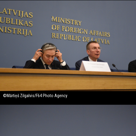
©Mārtiņš Zilgalvis/F64 Photo Agency