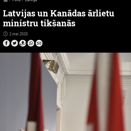
Latvijas un Kanādas ārlietu
ministru tikšanās
schedule
2.mar 2020