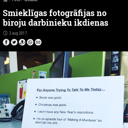
Smieklīgas fotogrāfijas no
biroju darbinieku ikdienas
schedule
2.aug 2017