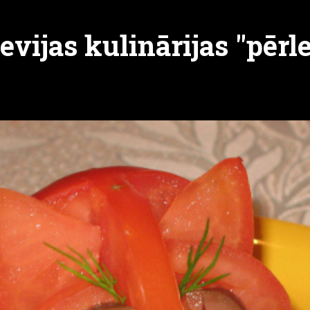
vijas kulinārijas "pērl