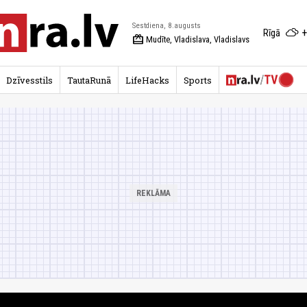
Sestdiena, 8.augusts
+
Rīgā
redeem
Mudīte, Vladislava, Vladislavs
Dzīvesstils
TautaRunā
LifeHacks
Sports