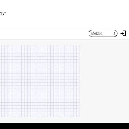
17°
login
search