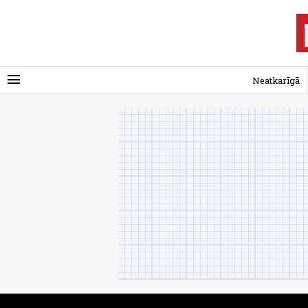
menu
Neatkarīgā