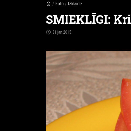
home
/
Foto
/
Izklaide
SMIEKLĪGI: Krie
schedule
31.jan 2015