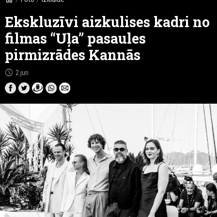
Ekskluzīvi aizkulises kadri no
filmas “Uļa” pasaules
pirmizrādes Kannās
schedule
2.jun