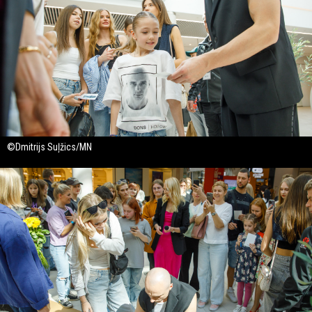
©Dmitrijs Suļžics/MN