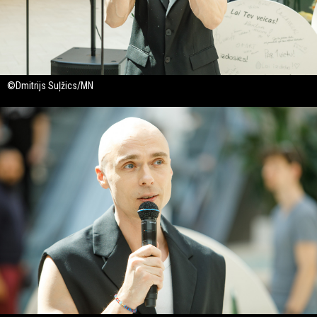
©Dmitrijs Suļžics/MN