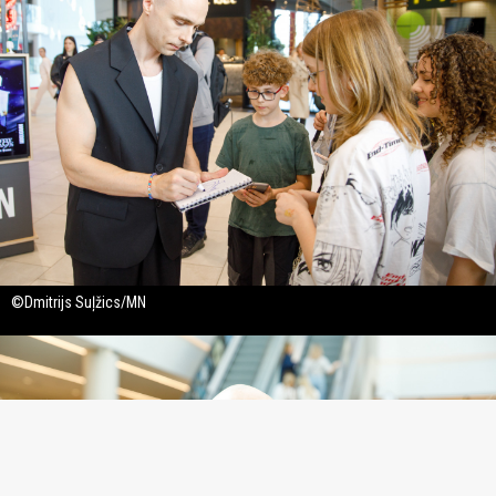
©Dmitrijs Suļžics/MN