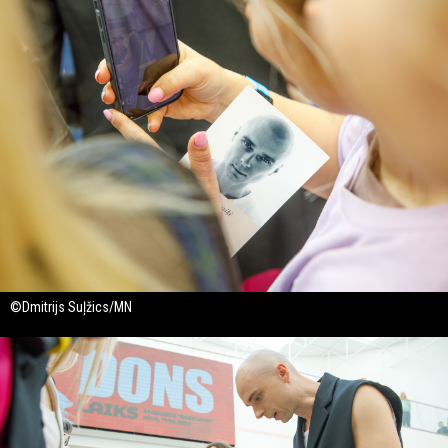
©Dmitrijs Suļžics/MN