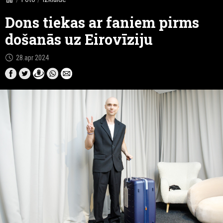
Dons tiekas ar faniem pirms
došanās uz Eirovīziju
schedule
28.apr 2024