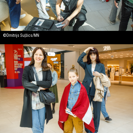
©Dmitrijs Suļžics/MN