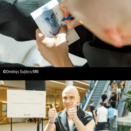
©Dmitrijs Suļžics/MN