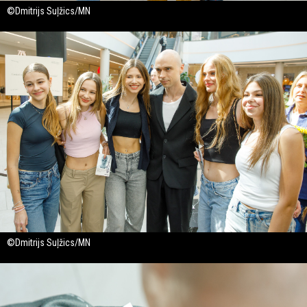
©Dmitrijs Suļžics/MN
©Dmitrijs Suļžics/MN