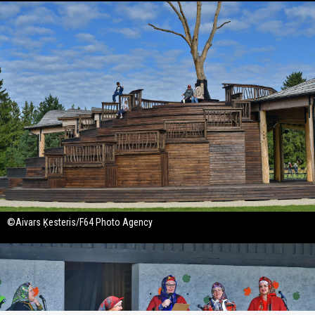
©Aivars Ķesteris/F64 Photo Agency