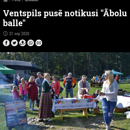
Ventspils pusē notikusi "Ābolu
balle"
schedule
21.sep 2020