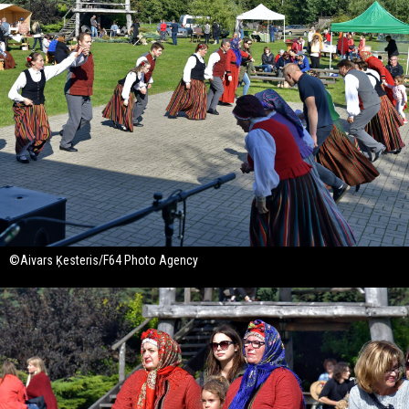
©Aivars Ķesteris/F64 Photo Agency