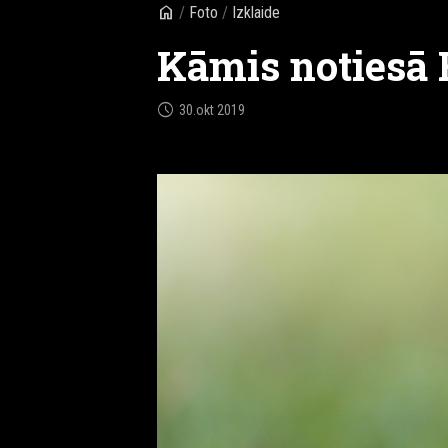
home
/
Foto
/
Izklaide
Kāmis notiesā 
schedule
30.okt 2019