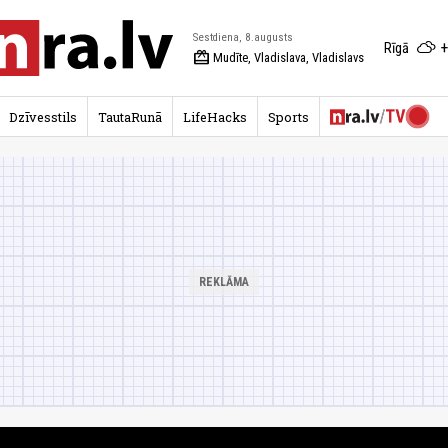
Sestdiena, 8.augusts
+
Rīgā
redeem
Mudīte, Vladislava, Vladislavs
Dzīvesstils
TautaRunā
LifeHacks
Sports