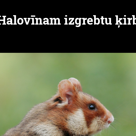
Halovīnam izgrebtu ķir