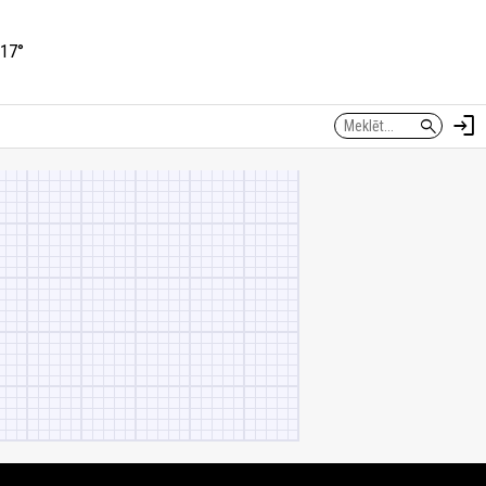
17°
login
search