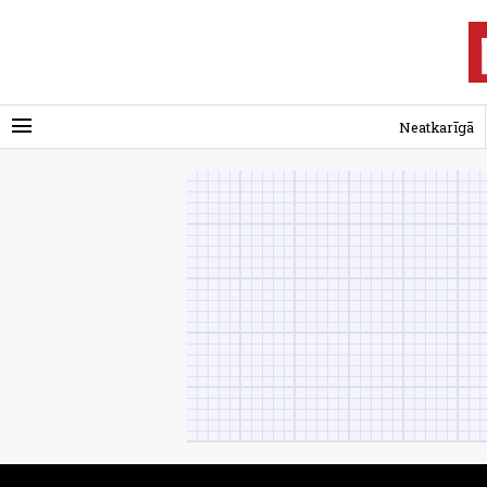
menu
Neatkarīgā