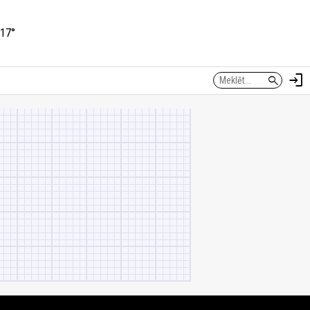
17°
login
search