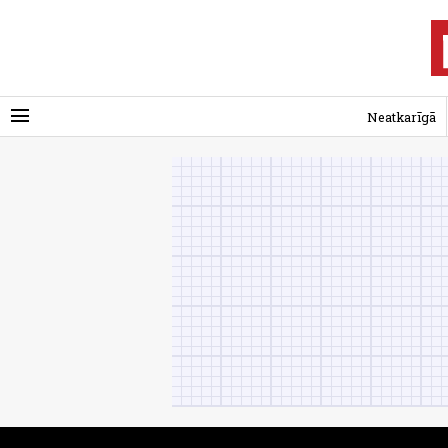
menu
Neatkarīgā