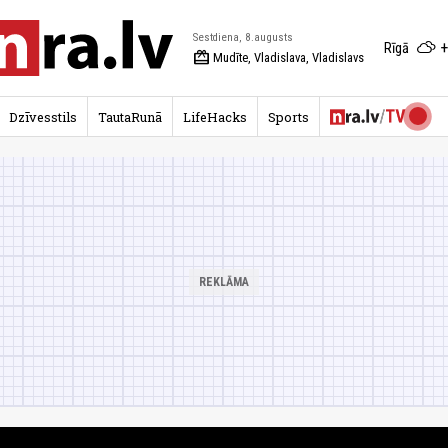
Sestdiena, 8.augusts
+
Rīgā
redeem
Mudīte, Vladislava, Vladislavs
Dzīvesstils
TautaRunā
LifeHacks
Sports