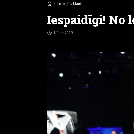
home
/
Foto
/
Izklaide
Iespaidīgi! No 
schedule
17.jan 2019