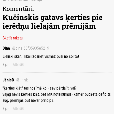
Komentāri:
Kučinskis gatavs ķerties pie
ierēdņu lielajām prēmijām
Skatīt rakstu
Dina
@dina.63f35905e5219
Lieliski skan. Tikai izdariet vismaz pusi no solītā!
3.jun
Atbildēt
JānisB
@j.nisb
"ķerties klāt" tas nozīmē ko - sev pārdalīt, vai?
vajag nevis ķerties klāt, bet MK noteikumus- kamēr budžeta deficīts
aug, prēmijas būt nevar principā.
3.jun
Atbildēt