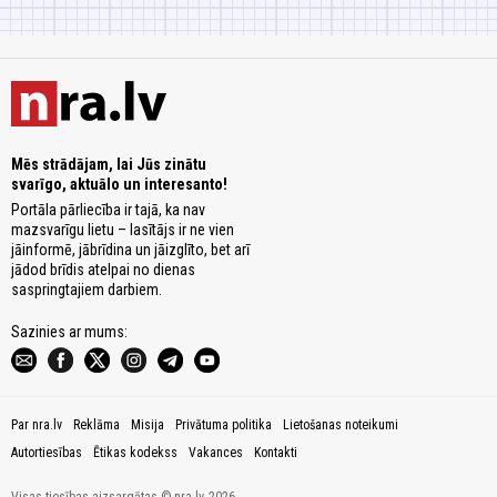
Mēs strādājam, lai Jūs zinātu
svarīgo, aktuālo un interesanto!
Portāla pārliecība ir tajā, ka nav
mazsvarīgu lietu – lasītājs ir ne vien
jāinformē, jābrīdina un jāizglīto, bet arī
jādod brīdis atelpai no dienas
saspringtajiem darbiem.
Sazinies ar mums:
Par nra.lv
Reklāma
Misija
Privātuma politika
Lietošanas noteikumi
Autortiesības
Ētikas kodekss
Vakances
Kontakti