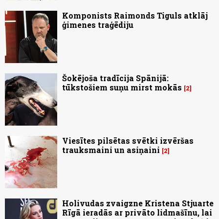
Komponists Raimonds Tiguls atklāj
ģimenes traģēdiju
Šokējoša tradīcija Spānijā:
tūkstošiem suņu mirst mokās
2
Viesītes pilsētas svētki izvēršas
trauksmaini un asiņaini
2
Holivudas zvaigzne Kristena Stjuarte
Rīgā ieradās ar privāto lidmašīnu, lai