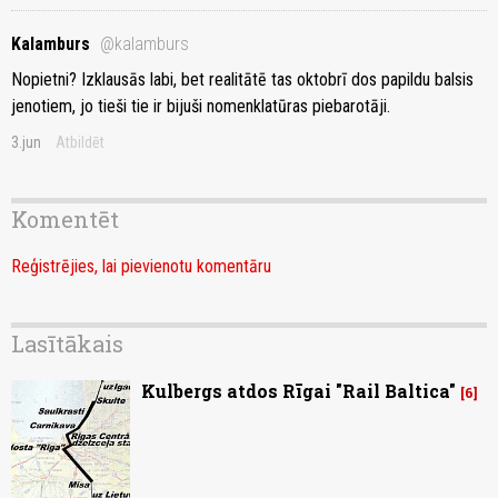
Kalamburs
@kalamburs
Nopietni? Izklausās labi, bet realitātē tas oktobrī dos papildu balsis
jenotiem, jo tieši tie ir bijuši nomenklatūras piebarotāji.
3.jun
Atbildēt
Komentēt
Reģistrējies, lai pievienotu komentāru
Lasītākais
Kulbergs atdos Rīgai "Rail Baltica"
6