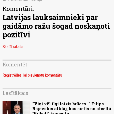
Komentāri:
Latvijas lauksaimnieki par
gaidāmo ražu šogad noskaņoti
pozitīvi
Skatīt rakstu
Komentēt
Reģistrējies, lai pievienotu komentāru
Lasītākais
“Viņi vēl ilgi laizīs brūces...” Filips
Rajevskis atklāj, kas cietīs no atceltā
"Pitbull" koncerta