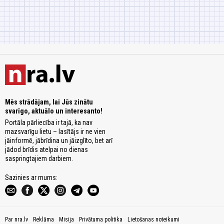
Mēs strādājam, lai Jūs zinātu
svarīgo, aktuālo un interesanto!
Portāla pārliecība ir tajā, ka nav
mazsvarīgu lietu – lasītājs ir ne vien
jāinformē, jābrīdina un jāizglīto, bet arī
jādod brīdis atelpai no dienas
saspringtajiem darbiem.
Sazinies ar mums:
Par nra.lv
Reklāma
Misija
Privātuma politika
Lietošanas noteikumi