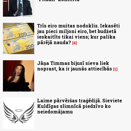
Trīs eiro muitas nodoklis. Iekasēti
jau pieci miljoni eiro, bet budžetā
ieskaitīts tikai viens; kur palika
pārējā nauda?
4
Jāņa Timmas bijusī sieva liek
noprast, ka ir jaunās attiecībās
1
Laime pārvēršas traģēdijā. Sieviete
Kuldīgas slimnīcā piedzīvo ko
neiedomājamu