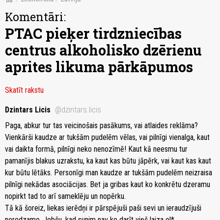
Komentāri:
PTAC pieķer tirdzniecības
centrus alkoholisko dzērienu
aprites likuma pārkāpumos
Skatīt rakstu
Dzintars Licis
@dzintars.licis
Paga, abkur tur tas veicinošais pasākums, vai atlaides reklāma?
Vienkārši kaudze ar tukšām pudelēm vēlas, vai pilnīgi vienalga, kaut
vai daikta formā, pilnīgi neko nenozīmē! Kaut kā neesmu tur
pamanījis blakus uzrakstu, ka kaut kas būtu jāpērk, vai kaut kas kaut
kur būtu lētāks. Personīgi man kaudze ar tukšām pudelēm neizraisa
pilnīgi nekādas asociācijas. Bet ja gribas kaut ko konkrētu dzeramu
nopirkt tad to arī sameklēju un nopērku.
Tā kā šoreiz, liekas ierēdņi ir pārspējuši paši sevi un ieraudzījuši
neredzamo. Jebšu, kad sunim nav ko darīt viņš laiza ol*.