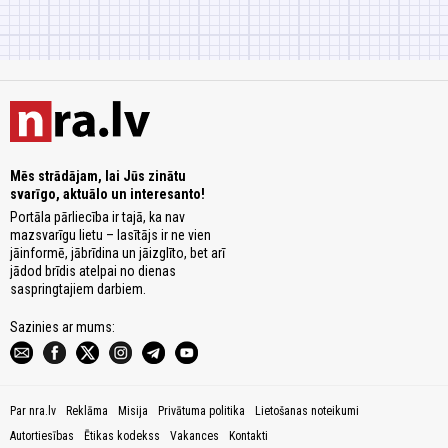
Mēs strādājam, lai Jūs zinātu
svarīgo, aktuālo un interesanto!
Portāla pārliecība ir tajā, ka nav
mazsvarīgu lietu – lasītājs ir ne vien
jāinformē, jābrīdina un jāizglīto, bet arī
jādod brīdis atelpai no dienas
saspringtajiem darbiem.
Sazinies ar mums:
Par nra.lv
Reklāma
Misija
Privātuma politika
Lietošanas noteikumi
Autortiesības
Ētikas kodekss
Vakances
Kontakti