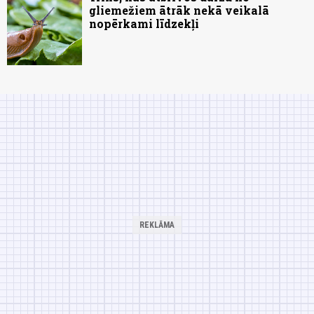
gliemežiem ātrāk nekā veikalā
nopērkami līdzekļi