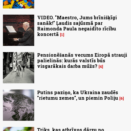
VIDEO. "Maestro, Jums brīnišķīgi
sanāk!" Ļaudis sajūsmā par
Raimonda Paula negaidīto rīcību
koncertā
1
Pensionēšanās vecums Eiropā strauji
palielinās: kurās valstīs būs
visgarākais darba mūžs?
4
Putins paziņo, ka Ukraina zaudēs
"rietumu zemes", un piemin Poliju
6
Triks, kas atbrīvos dārzu no