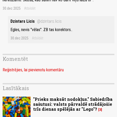
30.dec 2025
Atbildēt
Dzintars Licis
@dzintars.licis
Egles, nevis "vēlas". ZB tas korektors..
30.dec 2025
Atbildēt
Komentēt
Reģistrējies, lai pievienotu komentāru
Lasītākais
"Prieks maksāt nodokļus." Sabiedrība
sašutusi: valsts pārvaldē strādājošie
trīs dienas spēlējās ar "Lego"?
3