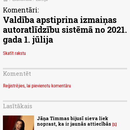
Komentāri:
Valdība apstiprina izmaiņas
autoratlīdzību sistēmā no 2021.
gada 1. jūlija
Skatīt rakstu
Komentēt
Reģistrējies, lai pievienotu komentāru
Lasītākais
Jāņa Timmas bijusī sieva liek
noprast, ka ir jaunās attiecībās
1