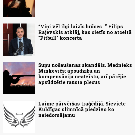
“Viņi vēl ilgi laizīs brūces...” Filips
Rajevskis atklāj, kas cietīs no atceltā
"Pitbull" koncerta
Suņu nošaušanas skandāls. Mednieks
Minkevičs: apsūdzību un
kompensāciju neatzīstu; arī pārējie
apsūdzētie rausta plecus
Laime pārvēršas traģēdijā. Sieviete
Kuldīgas slimnīcā piedzīvo ko
neiedomājamu