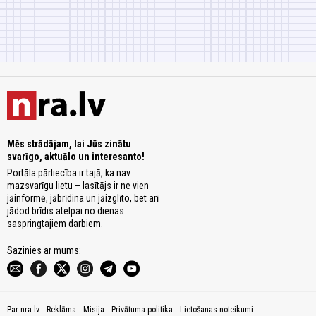
Mēs strādājam, lai Jūs zinātu
svarīgo, aktuālo un interesanto!
Portāla pārliecība ir tajā, ka nav
mazsvarīgu lietu – lasītājs ir ne vien
jāinformē, jābrīdina un jāizglīto, bet arī
jādod brīdis atelpai no dienas
saspringtajiem darbiem.
Sazinies ar mums:
Par nra.lv
Reklāma
Misija
Privātuma politika
Lietošanas noteikumi