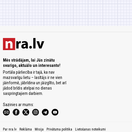
Mēs strādājam, lai Jūs zinātu
svarīgo, aktuālo un interesanto!
Portāla pārliecība ir tajā, ka nav
mazsvarīgu lietu – lasītājs ir ne vien
jāinformē, jābrīdina un jāizglīto, bet arī
jādod brīdis atelpai no dienas
saspringtajiem darbiem.
Sazinies ar mums:
Par nra.lv
Reklāma
Misija
Privātuma politika
Lietošanas noteikumi