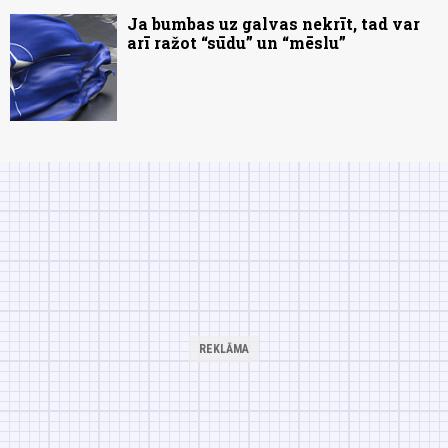
Ja bumbas uz galvas nekrīt, tad var
arī ražot “sūdu” un “mēslu”