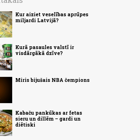
ītākais
Kur aiziet veselības aprūpes
miljardi Latvijā?
Kurā pasaules valstī ir
visdārgākā dzīve?
Miris bijušais NBA čempions
Kabaču pankūkas ar fetas
sieru un dillēm – gardi un
diētiski