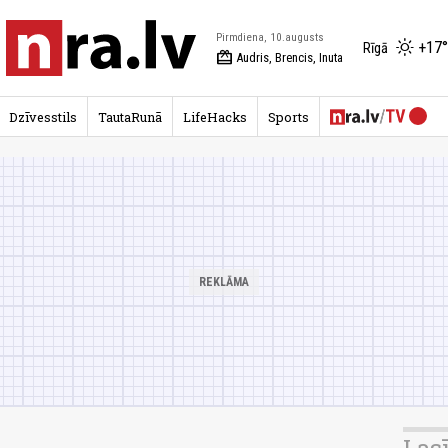
Pirmdiena, 10.augusts
+17°
Rīgā
redeem
Audris, Brencis, Inuta
Dzīvesstils
TautaRunā
LifeHacks
Sports