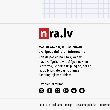
Mēs strādājam, lai Jūs zinātu
svarīgo, aktuālo un interesanto!
Portāla pārliecība ir tajā, ka nav
mazsvarīgu lietu – lasītājs ir ne vien
jāinformē, jābrīdina un jāizglīto, bet arī
jādod brīdis atelpai no dienas
saspringtajiem darbiem.
Sazinies ar mums:
Par nra.lv
Reklāma
Misija
Privātuma politika
Lietošan