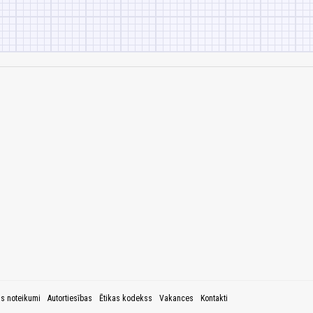
as noteikumi
Autortiesības
Ētikas kodekss
Vakances
Kontakti