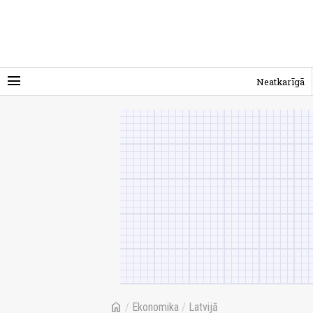
menu
Neatkarīgā
home
/
Ekonomika
/
Latvijā