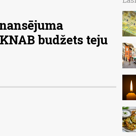
Las
finansējuma
 KNAB budžets teju