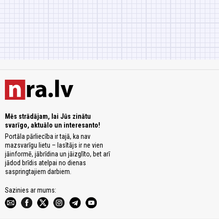
Mēs strādājam, lai Jūs zinātu
svarīgo, aktuālo un interesanto!
Portāla pārliecība ir tajā, ka nav
mazsvarīgu lietu – lasītājs ir ne vien
jāinformē, jābrīdina un jāizglīto, bet arī
jādod brīdis atelpai no dienas
saspringtajiem darbiem.
Sazinies ar mums: