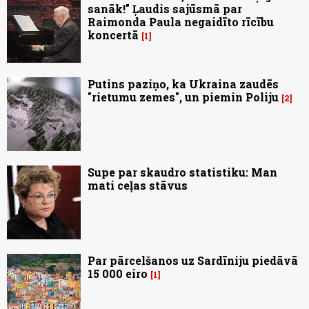
sanāk!" Ļaudis sajūsmā par
Raimonda Paula negaidīto rīcību
koncertā
1
Putins paziņo, ka Ukraina zaudēs
"rietumu zemes", un piemin Poliju
2
Supe par skaudro statistiku: Man
mati ceļas stāvus
Par pārcelšanos uz Sardīniju piedāvā
15 000 eiro
1