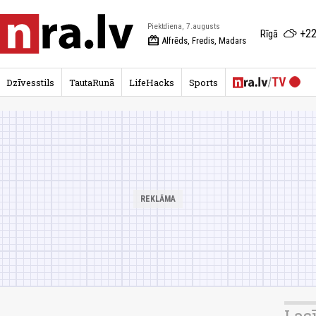
Piektdiena, 7.augusts
+22
Rīgā
redeem
Alfrēds, Fredis, Madars
Dzīvesstils
TautaRunā
LifeHacks
Sports