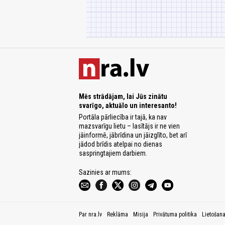
Mēs strādājam, lai Jūs zinātu
svarīgo, aktuālo un interesanto!
Portāla pārliecība ir tajā, ka nav
mazsvarīgu lietu – lasītājs ir ne vien
jāinformē, jābrīdina un jāizglīto, bet arī
jādod brīdis atelpai no dienas
saspringtajiem darbiem.
Sazinies ar mums:
Par nra.lv
Reklāma
Misija
Privātuma politika
Lietošan