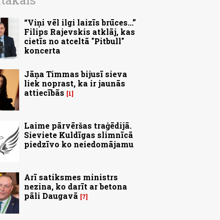
ītākais
“Viņi vēl ilgi laizīs brūces...”
Filips Rajevskis atklāj, kas
cietīs no atceltā "Pitbull"
koncerta
Jāņa Timmas bijusī sieva
liek noprast, ka ir jaunās
attiecībās
1
Laime pārvēršas traģēdijā.
Sieviete Kuldīgas slimnīcā
piedzīvo ko neiedomājamu
Arī satiksmes ministrs
nezina, ko darīt ar betona
pāli Daugavā
7