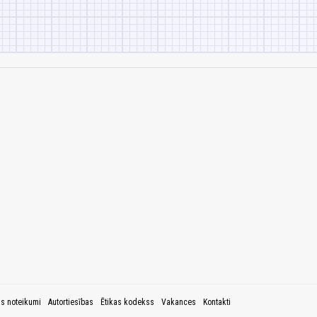
as noteikumi
Autortiesības
Ētikas kodekss
Vakances
Kontakti