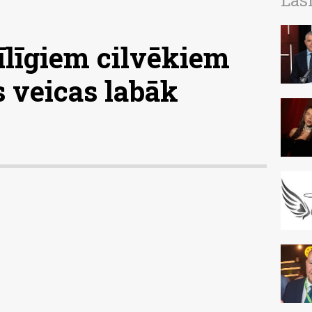
Las
īlīgiem cilvēkiem
s veicas labāk