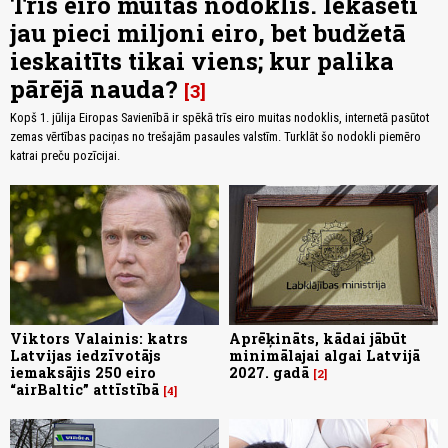
Trīs eiro muitas nodoklis. Iekasēti
jau pieci miljoni eiro, bet budžetā
ieskaitīts tikai viens; kur palika
pārējā nauda?
3
Kopš 1. jūlija Eiropas Savienībā ir spēkā trīs eiro muitas nodoklis, internetā pasūtot
zemas vērtības paciņas no trešajām pasaules valstīm. Turklāt šo nodokli piemēro
katrai preču pozīcijai.
Viktors Valainis: katrs
Aprēķināts, kādai jābūt
Latvijas iedzīvotājs
minimālajai algai Latvijā
iemaksājis 250 eiro
2027. gadā
2
“airBaltic” attīstībā
4