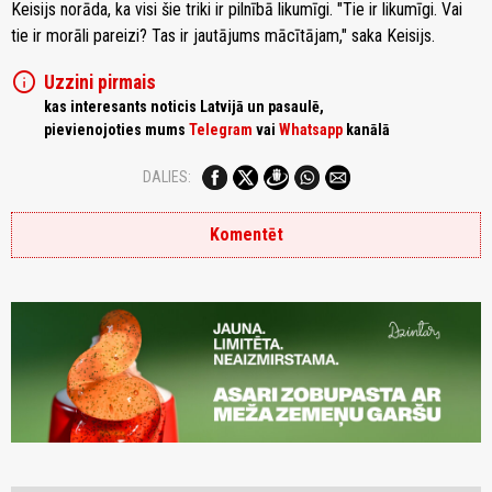
Keisijs norāda, ka visi šie triki ir pilnībā likumīgi. "Tie ir likumīgi. Vai
tie ir morāli pareizi? Tas ir jautājums mācītājam," saka Keisijs.
info
Uzzini pirmais
kas interesants noticis Latvijā un pasaulē,
pievienojoties mums
Telegram
vai
Whatsapp
kanālā
DALIES:
Komentēt