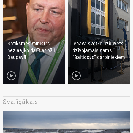
Satiksmes ministrs
Iecavā svētki: uzbūvēts
nezina, ko darīt ar pāli
dzīvojamais nams
Daugavā
"Balticovo" darbiniekiem
play_circle
play_circle
Svarīgākais