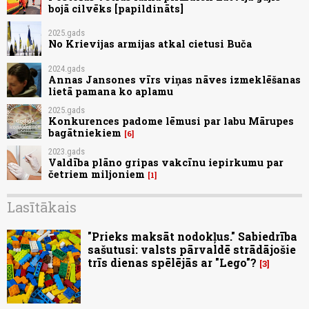
bojā cilvēks [papildināts]
2025.gads
No Krievijas armijas atkal cietusi Buča
2024.gads
Annas Jansones vīrs viņas nāves izmeklēšanas
lietā pamana ko aplamu
2025.gads
Konkurences padome lēmusi par labu Mārupes
bagātniekiem
6
2023.gads
Valdība plāno gripas vakcīnu iepirkumu par
četriem miljoniem
1
Lasītākais
"Prieks maksāt nodokļus." Sabiedrība
sašutusi: valsts pārvaldē strādājošie
trīs dienas spēlējās ar "Lego"?
3