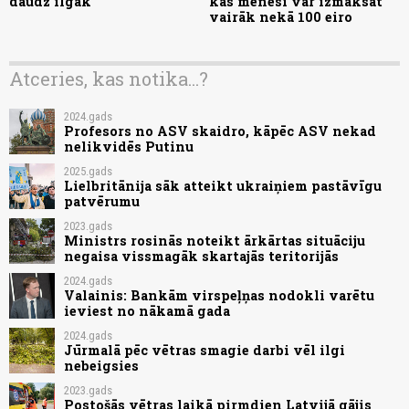
daudz ilgāk
kas mēnesī var izmaksāt
vairāk nekā 100 eiro
Atceries, kas notika...?
2024.gads
Profesors no ASV skaidro, kāpēc ASV nekad
nelikvidēs Putinu
2025.gads
Lielbritānija sāk atteikt ukraiņiem pastāvīgu
patvērumu
2023.gads
Ministrs rosinās noteikt ārkārtas situāciju
negaisa vissmagāk skartajās teritorijās
2024.gads
Valainis: Bankām virspeļņas nodokli varētu
ieviest no nākamā gada
2024.gads
Jūrmalā pēc vētras smagie darbi vēl ilgi
nebeigsies
2023.gads
Postošās vētras laikā pirmdien Latvijā gājis