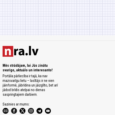
Mēs strādājam, lai Jūs zinātu
svarīgo, aktuālo un interesanto!
Portāla pārliecība ir tajā, ka nav
mazsvarīgu lietu – lasītājs ir ne vien
jāinformē, jābrīdina un jāizglīto, bet arī
jādod brīdis atelpai no dienas
saspringtajiem darbiem.
Sazinies ar mums: