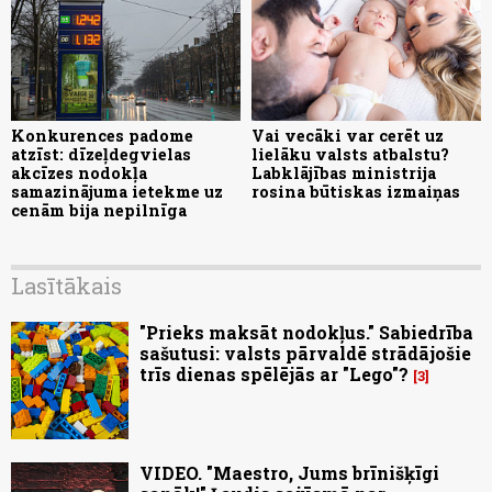
Konkurences padome
Vai vecāki var cerēt uz
atzīst: dīzeļdegvielas
lielāku valsts atbalstu?
akcīzes nodokļa
Labklājības ministrija
samazinājuma ietekme uz
rosina būtiskas izmaiņas
cenām bija nepilnīga
Lasītākais
"Prieks maksāt nodokļus." Sabiedrība
sašutusi: valsts pārvaldē strādājošie
trīs dienas spēlējās ar "Lego"?
3
VIDEO. "Maestro, Jums brīnišķīgi