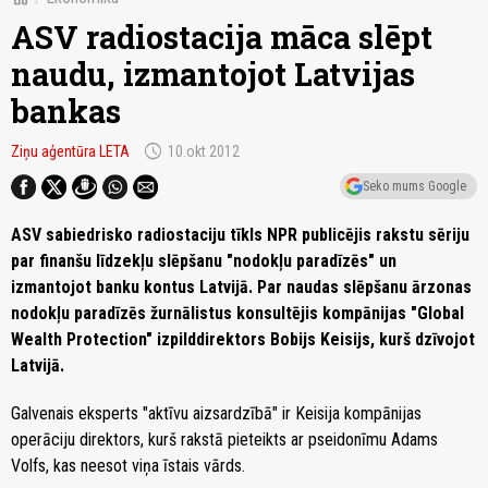
ASV radiostacija māca slēpt
naudu, izmantojot Latvijas
bankas
schedule
Ziņu aģentūra LETA
10.okt 2012
Seko mums Google
ASV sabiedrisko radiostaciju tīkls NPR publicējis rakstu sēriju
par finanšu līdzekļu slēpšanu "nodokļu paradīzēs" un
izmantojot banku kontus Latvijā. Par naudas slēpšanu ārzonas
nodokļu paradīzēs žurnālistus konsultējis kompānijas "Global
Wealth Protection" izpilddirektors Bobijs Keisijs, kurš dzīvojot
Latvijā.
Galvenais eksperts "aktīvu aizsardzībā" ir Keisija kompānijas
operāciju direktors, kurš rakstā pieteikts ar pseidonīmu Adams
Volfs, kas neesot viņa īstais vārds.