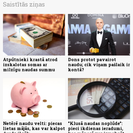
Saistītās ziņas
Atpūtnieki krastā atrod
Dons protot pavairot
izskalotas somas ar
naudu; cik viņam pašlaik ir
milzīgu naudas summu
kontā?
Netērē naudu velti: piecas
"Klusā naudas noplūde":
lietas mājās, kas var kalpot
pieci ikdienas ieradumi,