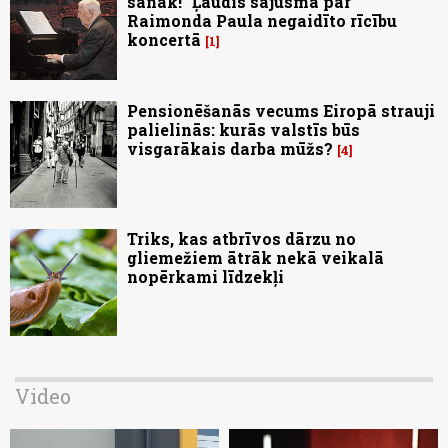
sanāk!" Ļaudis sajūsmā par
Raimonda Paula negaidīto rīcību
koncertā
1
Pensionēšanās vecums Eiropā strauji
palielinās: kurās valstīs būs
visgarākais darba mūžs?
4
Triks, kas atbrīvos dārzu no
gliemežiem ātrāk nekā veikalā
nopērkami līdzekļi
Video