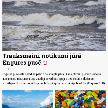
Trauksmaini notikumi jūrā
Engures pusē
1
19:14
Engures piekrastē sestdien palīdzība sniegta jahtai, kas aptuveni piecu kilometru
attālumā no Bērzciema bija zaudējusi vadības spējas pēc masta nolūšanas,
sociālajos tīklos informē Engures brīvprātīgo ugunsdzēsēju biedrība (Engures BUB).