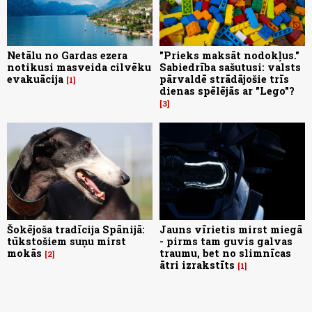
Netālu no Gardas ezera
"Prieks maksāt nodokļus."
notikusi masveida cilvēku
Sabiedrība sašutusi: valsts
evakuācija
pārvaldē strādājošie trīs
1
dienas spēlējās ar "Lego"?
3
Šokējoša tradīcija Spānijā:
Jauns vīrietis mirst miegā
tūkstošiem suņu mirst
- pirms tam guvis galvas
mokās
traumu, bet no slimnīcas
2
ātri izrakstīts
1