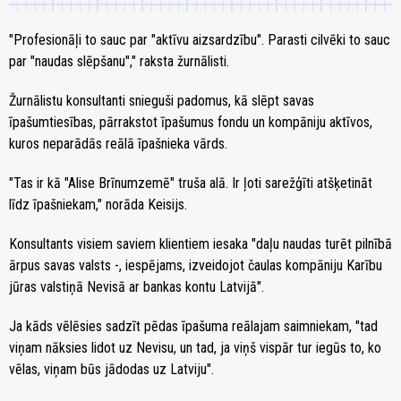
"Profesionāļi to sauc par "aktīvu aizsardzību". Parasti cilvēki to sauc
par "naudas slēpšanu"," raksta žurnālisti.
Žurnālistu konsultanti snieguši padomus, kā slēpt savas
īpašumtiesības, pārrakstot īpašumus fondu un kompāniju aktīvos,
kuros neparādās reālā īpašnieka vārds.
"Tas ir kā "Alise Brīnumzemē" truša alā. Ir ļoti sarežģīti atšķetināt
līdz īpašniekam," norāda Keisijs.
Konsultants visiem saviem klientiem iesaka "daļu naudas turēt pilnībā
ārpus savas valsts -, iespējams, izveidojot čaulas kompāniju Karību
jūras valstiņā Nevisā ar bankas kontu Latvijā".
Ja kāds vēlēsies sadzīt pēdas īpašuma reālajam saimniekam, "tad
viņam nāksies lidot uz Nevisu, un tad, ja viņš vispār tur iegūs to, ko
vēlas, viņam būs jādodas uz Latviju".