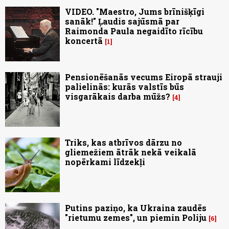
VIDEO. "Maestro, Jums brīnišķīgi
sanāk!" Ļaudis sajūsmā par
Raimonda Paula negaidīto rīcību
koncertā
1
Pensionēšanās vecums Eiropā strauji
palielinās: kurās valstīs būs
visgarākais darba mūžs?
4
Triks, kas atbrīvos dārzu no
gliemežiem ātrāk nekā veikalā
nopērkami līdzekļi
Putins paziņo, ka Ukraina zaudēs
"rietumu zemes", un piemin Poliju
6