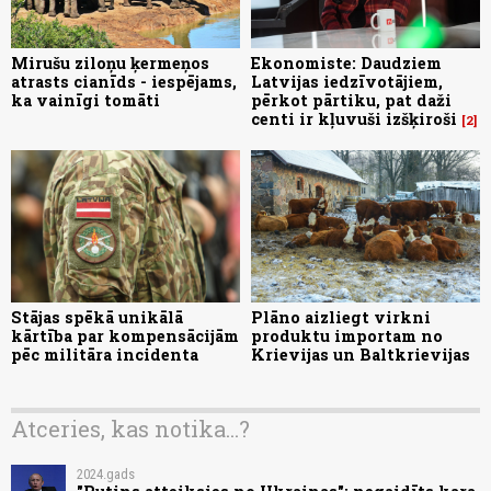
Mirušu ziloņu ķermeņos
Ekonomiste: Daudziem
atrasts cianīds - iespējams,
Latvijas iedzīvotājiem,
ka vainīgi tomāti
pērkot pārtiku, pat daži
centi ir kļuvuši izšķiroši
2
Stājas spēkā unikālā
Plāno aizliegt virkni
kārtība par kompensācijām
produktu importam no
pēc militāra incidenta
Krievijas un Baltkrievijas
Atceries, kas notika...?
2024.gads