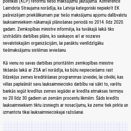
politikas (KLP) reformu tiešo maksājumu jautājumā. Konferencē
Laimdota Straujuma norādīja, ka Latvija kategoriski nepiekrīt EK
pašreizējam priekšlikumam par tiešo maksājumu apjomu dalībvalstu
lauksaimniekiem nākamajā plānošanas periodā no 2014. līdz 2020.
gadam. Zemkopības ministre informēja, ka tuvākajā laikā tiks
izstrādāts darbības plāns, ko saskaņos arī ar nozares
nevalstiskajām organizācijām, lai panāktu vienlīdzīgāku
tiešmaksājumu sistēmas ieviešanu.
Kā vienu no savas darbības prioritātēm zemkopības ministre
tikšanās laikā ar ZSA arī norādīja, ka būtu nepieciešams rast
līdzekļus zemes kreditēšanas programmas izveidei, lai cilvēki, kas
vēlas paplašināt savu lauksaimniecisko darbību vai sākt to, varētu
bankās iegūt kredītus zemes iegādei ar kredīta atmaksas termiņu
no 20 līdz 30 gadiem un zemām procentu likmēm. Šāds kredīts
lauksaimniekiem tiktu izsniegts ar nosacījumu, ka zeme tiek pirkta un
izmantota tikai lauksaimnieciskajai ražošanai.