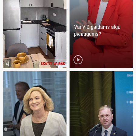
Vai VID gaidāms algu
pieaugums?
play_circle
volume_mute
SKATĪT VAIRĀK