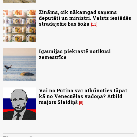
Zināms, cik nākamgad saņems
deputāti un ministri. Valsts iestādēs
strādājošie būs šokā
11
Igaunijas piekrastē notikusi
zemestrīce
Vai no Putina var atbrīvoties tāpat
kā no Venecuēlas vadoņa? Atbild
majors Slaidiņš
5