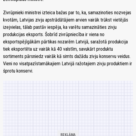
Zivrūpnieki ministrei izteica bažas par to, ka, samazinoties nozvejas
kvotām, Latvijas zivju apstrādātājiem arvien vairāk trūkst vietējās
izejvielas, tālab pastāv iespēja, ka varētu samazināties zivju
produkcijas eksports. Šobrīd zivrūpniecība ir viena no
eksportspējīgākām pārtikas nozarēm Latvijā, saražotā produkcija
tiek eksportēta uz vairāk kā 40 valstīm, savukārt produktu
sortiments pārsniedz vairāk kā simts dažādu zivju konservu veidus.
Vieni no visatpazīstamākajiem Latvijā ražotajiem zivju produktiem ir
šprotu konservi.