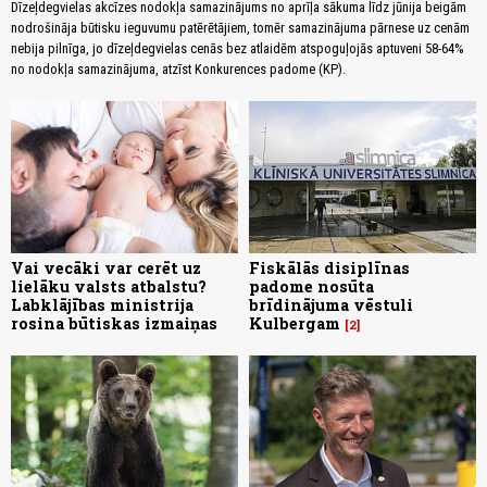
Dīzeļdegvielas akcīzes nodokļa samazinājums no aprīļa sākuma līdz jūnija beigām
nodrošināja būtisku ieguvumu patērētājiem, tomēr samazinājuma pārnese uz cenām
nebija pilnīga, jo dīzeļdegvielas cenās bez atlaidēm atspoguļojās aptuveni 58-64%
no nodokļa samazinājuma, atzīst Konkurences padome (KP).
Vai vecāki var cerēt uz
Fiskālās disiplīnas
lielāku valsts atbalstu?
padome nosūta
Labklājības ministrija
brīdinājuma vēstuli
rosina būtiskas izmaiņas
Kulbergam
2