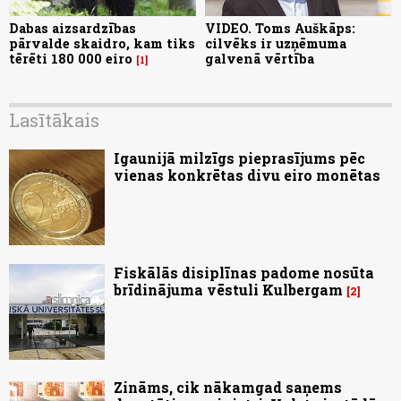
Dabas aizsardzības
VIDEO. Toms Auškāps:
pārvalde skaidro, kam tiks
cilvēks ir uzņēmuma
tērēti 180 000 eiro
galvenā vērtība
1
Lasītākais
Igaunijā milzīgs pieprasījums pēc
vienas konkrētas divu eiro monētas
Fiskālās disiplīnas padome nosūta
brīdinājuma vēstuli Kulbergam
2
Zināms, cik nākamgad saņems