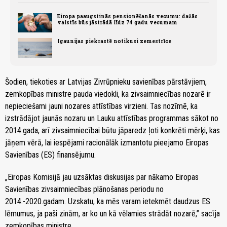
Eiropa paaugstinās pensionēšanās vecumu: dažās
valstīs būs jāstrādā līdz 74 gadu vecumam
Igaunijas piekrastē notikusi zemestrīce
Šodien, tiekoties ar Latvijas Zivrūpnieku savienības pārstāvjiem,
zemkopības ministre pauda viedokli, ka zivsaimniecības nozarē ir
nepieciešami jauni nozares attīstības virzieni. Tas nozīmē, ka
izstrādājot jaunās nozaru un Lauku attīstības programmas sākot no
2014.gada, arī zivsaimniecībai būtu jāparedz ļoti konkrēti mērķi, kas
jāņem vērā, lai iespējami racionālāk izmantotu pieejamo Eiropas
Savienības (ES) finansējumu.
„Eiropas Komisijā jau uzsāktas diskusijas par nākamo Eiropas
Savienības zivsaimniecības plānošanas periodu no
2014.-2020.gadam. Uzskatu, ka mēs varam ietekmēt daudzus ES
lēmumus, ja paši zinām, ar ko un kā vēlamies strādāt nozarē,” sacīja
zemkopības ministre.