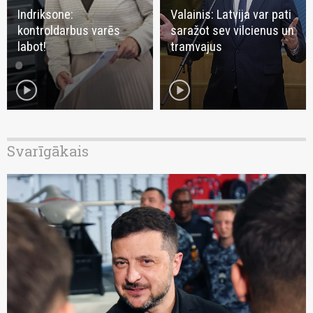
Indriksone:
Valainis: Latvija var pati
kontroldarbus varēs
saražot sev vilcienus un
labot!
tramvajus
play_circle
play_circle
Svarīgākais