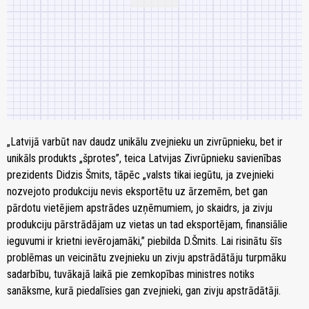
„Latvijā varbūt nav daudz unikālu zvejnieku un zivrūpnieku, bet ir
unikāls produkts „šprotes”, teica Latvijas Zivrūpnieku savienības
prezidents Didzis Šmits, tāpēc „valsts tikai iegūtu, ja zvejnieki
nozvejoto produkciju nevis eksportētu uz ārzemēm, bet gan
pārdotu vietējiem apstrādes uzņēmumiem, jo skaidrs, ja zivju
produkciju pārstrādājam uz vietas un tad eksportējam, finansiālie
ieguvumi ir krietni ievērojamāki,” piebilda D.Šmits. Lai risinātu šīs
problēmas un veicinātu zvejnieku un zivju apstrādātāju turpmāku
sadarbību, tuvākajā laikā pie zemkopības ministres notiks
sanāksme, kurā piedalīsies gan zvejnieki, gan zivju apstrādātāji.