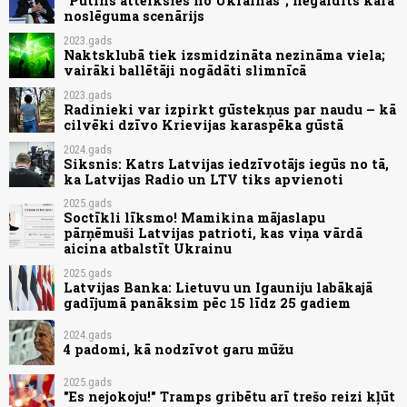
"Putins atteiksies no Ukrainas"; negaidīts kara
noslēguma scenārijs
2023.gads
Naktsklubā tiek izsmidzināta nezināma viela;
vairāki ballētāji nogādāti slimnīcā
2023.gads
Radinieki var izpirkt gūstekņus par naudu – kā
cilvēki dzīvo Krievijas karaspēka gūstā
2024.gads
Siksnis: Katrs Latvijas iedzīvotājs iegūs no tā,
ka Latvijas Radio un LTV tiks apvienoti
2025.gads
Soctīkli līksmo! Mamikina mājaslapu
pārņēmuši Latvijas patrioti, kas viņa vārdā
aicina atbalstīt Ukrainu
2025.gads
Latvijas Banka: Lietuvu un Igauniju labākajā
gadījumā panāksim pēc 15 līdz 25 gadiem
2024.gads
4 padomi, kā nodzīvot garu mūžu
2025.gads
"Es nejokoju!" Tramps gribētu arī trešo reizi kļūt