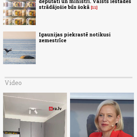
deputāti un ministri. Valsts iestādēs
strādājošie būs šokā
11
Igaunijas piekrastē notikusi
zemestrīce
Video