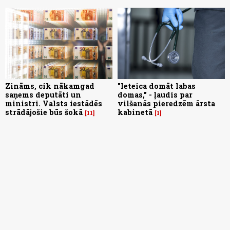
Zināms, cik nākamgad
"Ieteica domāt labas
saņems deputāti un
domas," - ļaudis par
ministri. Valsts iestādēs
vilšanās pieredzēm ārsta
strādājošie būs šokā
kabinetā
11
1