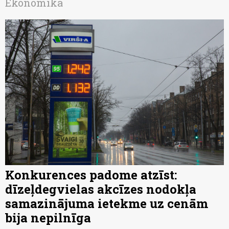
Ekonomika
Konkurences padome atzīst:
dīzeļdegvielas akcīzes nodokļa
samazinājuma ietekme uz cenām
bija nepilnīga