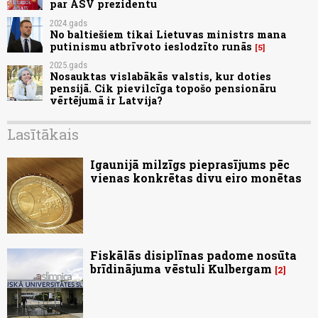
par ASV prezidentu
2024.gads
No baltiešiem tikai Lietuvas ministrs mana
putinismu atbrīvoto ieslodzīto runās
5
2025.gads
Nosauktas vislabākās valstis, kur doties
pensijā. Cik pievilcīga topošo pensionāru
vērtējumā ir Latvija?
Lasītākais
Igaunijā milzīgs pieprasījums pēc
vienas konkrētas divu eiro monētas
Fiskālās disiplīnas padome nosūta
brīdinājuma vēstuli Kulbergam
2