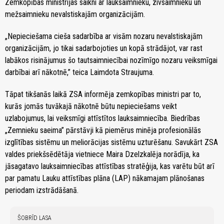
Zemkopības ministrijas saikni ar lauksaimnieku, zivsaimnieku un
mežsaimnieku nevalstiskajām organizācijām.
„Nepieciešama cieša sadarbība ar visām nozaru nevalstiskajām
organizācijām, jo tikai sadarbojoties un kopā strādājot, var rast
labākos risinājumus šo tautsaimniecībai nozīmīgo nozaru veiksmīgai
darbībai arī nākotnē,” teica Laimdota Straujuma.
Tāpat tikšanās laikā ZSA informēja zemkopības ministri par to,
kurās jomās tuvākajā nākotnē būtu nepieciešams veikt
uzlabojumus, lai veiksmīgi attīstītos lauksaimniecība. Biedrības
„Zemnieku saeima” pārstāvji kā piemērus minēja profesionālās
izglītības sistēmu un meliorācijas sistēmu uzturēšanu. Savukārt ZSA
valdes priekšsēdētāja vietniece Maira Dzelzkalēja norādīja, ka
jāsagatavo lauksaimniecības attīstības stratēģija, kas varētu būt arī
par pamatu Lauku attīstības plāna (LAP) nākamajam plānošanas
periodam izstrādāšanā.
ŠOBRĪD LASA