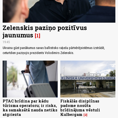
Zelenskis paziņo pozitīvus
jaunumus
1
19:45
Ukraina gūst panākumus savas ballistisko raķešu pārtvērējsistēmas izstrādē,
ceturtdien paziņojis prezidents Volodimirs Zelenskis.
PTAC brīdina par kādu
Fiskālās disiplīnas
tūrisma operatoru; ir risks,
padome nosūta
ka samaksātā nauda netiks
brīdinājuma vēstuli
atgriezta
Kulbergam
2