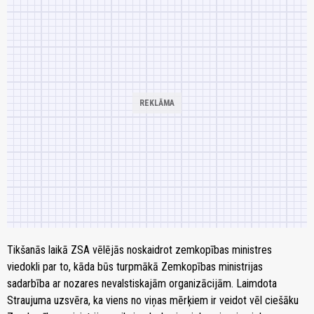
Tikšanās laikā ZSA vēlējās noskaidrot zemkopības ministres
viedokli par to, kāda būs turpmākā Zemkopības ministrijas
sadarbība ar nozares nevalstiskajām organizācijām. Laimdota
Straujuma uzsvēra, ka viens no viņas mērķiem ir veidot vēl ciešāku