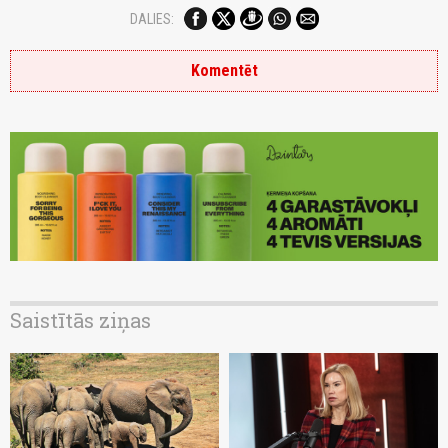
DALIES:
Komentēt
Saistītās ziņas