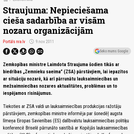
Straujuma: Nepieciešama
cieša sadarbība ar visām
nozaru organizācijām
schedule
Portāls nra.lv
9.nov 2011
Seko mums Google
Zemkopības ministre Laimdota Straujuma šodien tikās ar
biedrības „Zemnieku saeima” (ZSA) pārstāvjiem, lai iepazītos
ar situāciju nozarē, kā arī pārrunātu lauksaimniecības un
mežsaimniecības nozares aktualitātes, problēmas un to
iespējamos risinājumus.
Tiekoties ar ZSA valdi un lauksaimniecības produkcijas ražotāju
pārstāvjiem, zemkopības ministre informēja par šonedēļ augsta
līmeņa Eiropas Savienības (ES) dalībvalstu lauksaimniecības politiķu
konferencē Briselē pārrunāto saistībā ar Kopējās lauksaimniecības