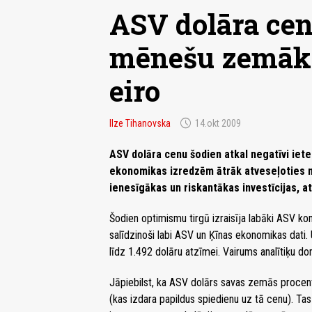
ASV dolāra cen
mēnešu zemāka
eiro
schedule
Ilze Tihanovska
14.okt 2009
ASV dolāra cenu šodien atkal negatīvi iet
ekonomikas izredzēm ātrāk atveseļoties n
ienesīgākas un riskantākas investīcijas, a
Šodien optimismu tirgū izraisīja labāki ASV ko
salīdzinoši labi ASV un Ķīnas ekonomikas dati
līdz 1.492 dolāru atzīmei. Vairums analītiķu d
Jāpiebilst, ka ASV dolārs savas zemās procentl
(kas izdara papildus spiedienu uz tā cenu). Tas 