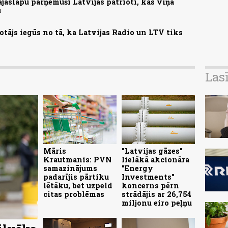
aslapu pārņēmuši Latvijas patrioti, kas viņa
u
otājs iegūs no tā, ka Latvijas Radio un LTV tiks
Las
Māris
"Latvijas gāzes"
Krautmanis: PVN
lielākā akcionāra
samazinājums
"Energy
padarījis pārtiku
Investments"
lētāku, bet uzpeld
koncerns pērn
citas problēmas
strādājis ar 26,754
miljonu eiro peļņu