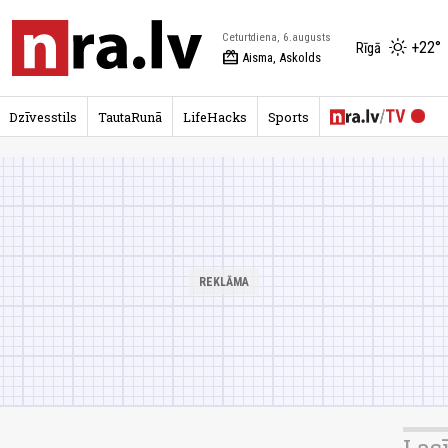
Ceturtdiena, 6.augusts
+22°
Rīgā
redeem
Aisma, Askolds
Dzīvesstils
TautaRunā
LifeHacks
Sports