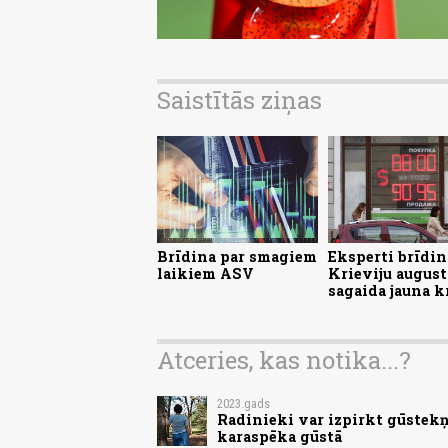
Saistītās ziņas
Brīdina par smagiem
Eksperti brīdin
laikiem ASV
Krieviju august
sagaida jauna k
Atceries, kas notika...?
2023.gads
Radinieki var izpirkt gūstekņ
karaspēka gūstā