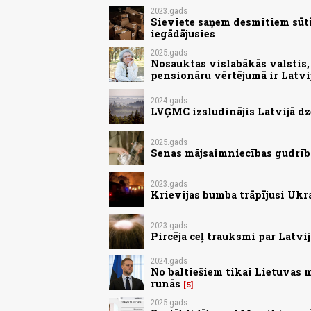
2023.gads
Sieviete saņem desmitiem sūt
iegādājusies
2025.gads
Nosauktas vislabākās valstis, 
pensionāru vērtējumā ir Latvi
2024.gads
LVĢMC izsludinājis Latvijā d
2025.gads
Senas mājsaimniecības gudrības
2023.gads
Krievijas bumba trāpījusi Ukr
2023.gads
Pircēja ceļ trauksmi par Latv
2024.gads
No baltiešiem tikai Lietuvas 
runās
5
2025.gads