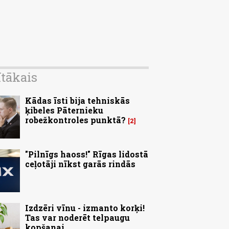
ītākais
Kādas īsti bija tehniskās
ķibeles Pāternieku
robežkontroles punktā?
2
"Pilnīgs haoss!" Rīgas lidostā
ceļotāji nīkst garās rindās
Izdzēri vīnu - izmanto korķi!
Tas var noderēt telpaugu
kopšanai