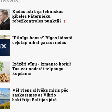
ītākais
Kādas īsti bija tehniskās
ķibeles Pāternieku
robežkontroles punktā?
2
"Pilnīgs haoss!" Rīgas lidostā
ceļotāji nīkst garās rindās
Izdzēri vīnu - izmanto korķi!
Tas var noderēt telpaugu
kopšanai
Vēl viens cilvēks miris pēc
saskarsmes ar Vibrio
baktēriju Baltijas jūrā