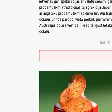
ietvertas gan spekulācijas ar valūtu cenām, ga
procentu likmi (tradicionāli tā agrāk bija Japā
ar augstāku procentu likmi (piemēram, Austrāli
dolārus un tos pārdod, vietā pērkot, piemēram, 
Austrālijas dolāra vērtība – kredīts kļūst lētāk
dolāru.
DALIES: