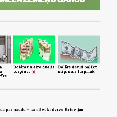
a -
Dolāra un eiro duelis
Dolārs draud palikt
ā
turpinās
stiprs arī turpmāk
1
rīze
us par naudu – kā cilvēki dzīvo Krievijas