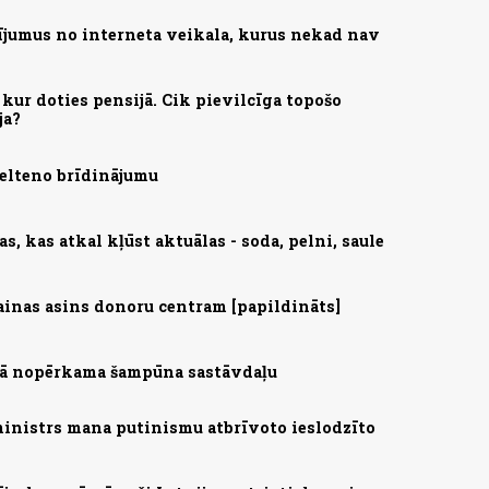
ījumus no interneta veikala, kurus nekad nav
kur doties pensijā. Cik pievilcīga topošo
ja?
zelteno brīdinājumu
, kas atkal kļūst aktuālas - soda, pelni, saule
ainas asins donoru centram [papildināts]
ijā nopērkama šampūna sastāvdaļu
ministrs mana putinismu atbrīvoto ieslodzīto