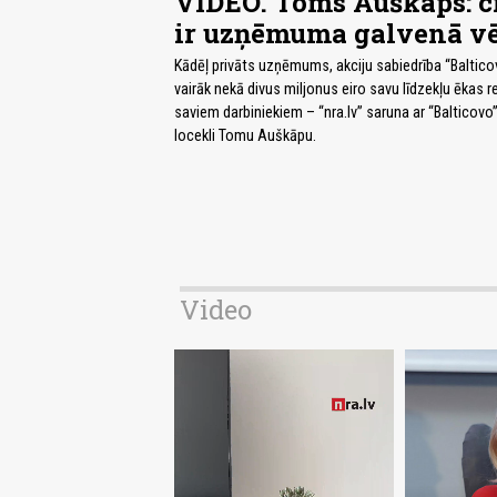
VIDEO. Toms Auškāps: c
ir uzņēmuma galvenā vē
Kādēļ privāts uzņēmums, akciju sabiedrība “Baltico
vairāk nekā divus miljonus eiro savu līdzekļu ēkas r
saviem darbiniekiem – “nra.lv” saruna ar “Balticovo
locekli Tomu Auškāpu.
Video