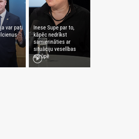
ja var pati
Inese Supe par to,
ilcienus
kāpēc nedrīkst
samierināties ar
situāciju veselības
play_circle
aprūpē