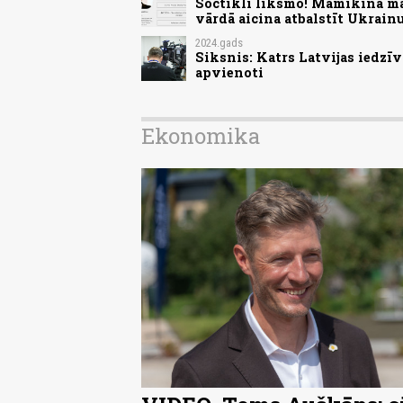
Soctīkli līksmo! Mamikina māj
vārdā aicina atbalstīt Ukrain
2024.gads
Siksnis: Katrs Latvijas iedzīv
apvienoti
Ekonomika