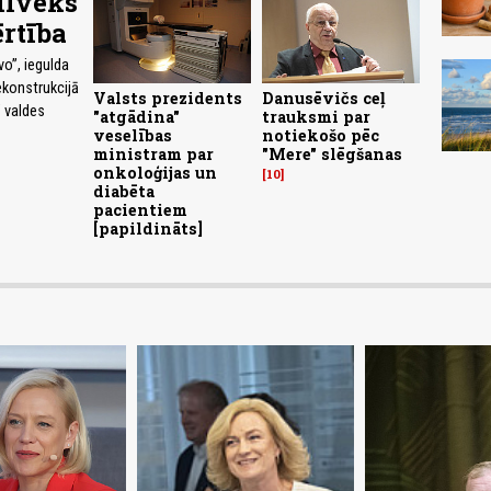
ilvēks
rtība
vo”, iegulda
ekonstrukcijā
Valsts prezidents
Danusēvičs ceļ
” valdes
"atgādina"
trauksmi par
veselības
notiekošo pēc
ministram par
"Mere" slēgšanas
onkoloģijas un
10
diabēta
pacientiem
[papildināts]