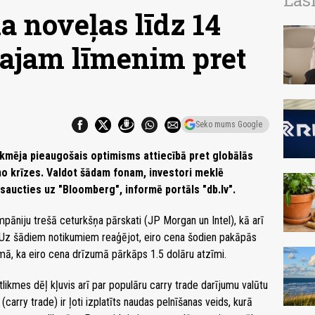
Las
a noveļas līdz 14
jam līmenim pret
Seko mums Google
ekmēja pieaugošais optimisms attiecībā pret globālās
o krīzes. Valdot šādam fonam, investori meklē
tsaucties uz "Bloomberg", informē portāls "db.lv".
mpāniju trešā ceturkšņa pārskati (JP Morgan un Intel), kā arī
. Uz šādiem notikumiem reaģējot, eiro cena šodien pakāpās
omā, ka eiro cena drīzumā pārkāps 1.5 dolāru atzīmi.
ikmes dēļ kļuvis arī par populāru carry trade darījumu valūtu
(carry trade) ir ļoti izplatīts naudas pelnīšanas veids, kurā