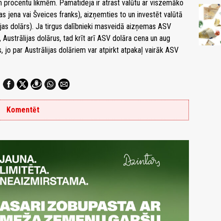
n procentu likmēm. Pamatideja ir atrast valūtu ar viszemāko
nas jena vai Šveices franks), aizņemties to un investēt valūtā
jas dolārs). Ja tirgus dalībnieki masveidā aizņemas ASV
Austrālijas dolārus, tad krīt arī ASV dolāra cena un aug
s, jo par Austrālijas dolāriem var atpirkt atpakaļ vairāk ASV
Komentēt