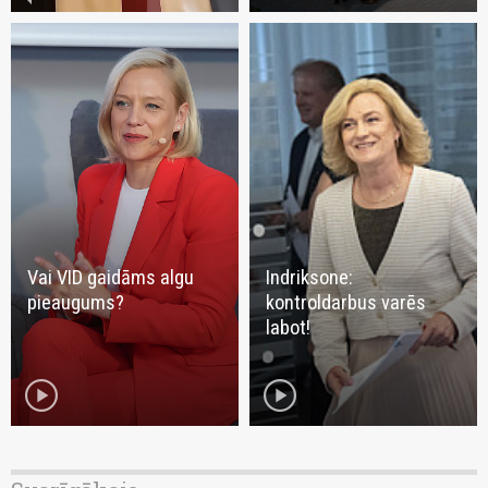
Vai VID gaidāms algu
Indriksone:
pieaugums?
kontroldarbus varēs
labot!
play_circle
play_circle