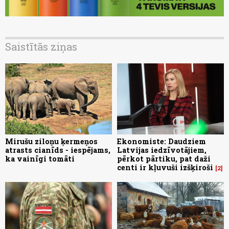
Saistītās ziņas
Mirušu ziloņu ķermeņos
Ekonomiste: Daudziem
atrasts cianīds - iespējams,
Latvijas iedzīvotājiem,
ka vainīgi tomāti
pērkot pārtiku, pat daži
centi ir kļuvuši izšķiroši
2