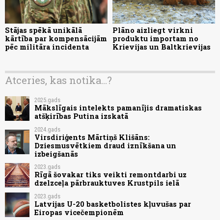
Stājas spēkā unikālā
Plāno aizliegt virkni
kārtība par kompensācijām
produktu importam no
pēc militāra incidenta
Krievijas un Baltkrievijas
Atceries, kas notika...?
2025.gads
Mākslīgais intelekts pamanījis dramatiskas
atšķirības Putina izskatā
2024.gads
Virsdiriģents Mārtiņš Klišāns:
Dziesmusvētkiem draud iznīkšana un
izbeigšanās
2023.gads
Rīgā šovakar tiks veikti remontdarbi uz
dzelzceļa pārbrauktuves Krustpils ielā
2023.gads
Latvijas U-20 basketbolistes kļuvušas par
Eiropas vicečempionēm