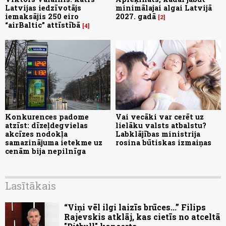
Latvijas iedzīvotājs
minimālajai algai Latvijā
iemaksājis 250 eiro
2027. gadā
2
“airBaltic” attīstībā
4
Konkurences padome
Vai vecāki var cerēt uz
atzīst: dīzeļdegvielas
lielāku valsts atbalstu?
akcīzes nodokļa
Labklājības ministrija
samazinājuma ietekme uz
rosina būtiskas izmaiņas
cenām bija nepilnīga
Lasītākais
“Viņi vēl ilgi laizīs brūces...” Filips
Rajevskis atklāj, kas cietīs no atceltā