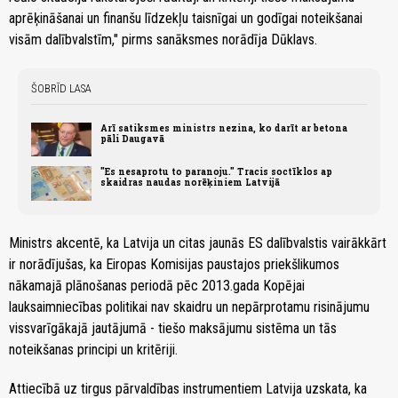
aprēķināšanai un finanšu līdzekļu taisnīgai un godīgai noteikšanai
visām dalībvalstīm," pirms sanāksmes norādīja Dūklavs.
ŠOBRĪD LASA
Arī satiksmes ministrs nezina, ko darīt ar betona
pāli Daugavā
"Es nesaprotu to paranoju." Tracis soctīklos ap
skaidras naudas norēķiniem Latvijā
Ministrs akcentē, ka Latvija un citas jaunās ES dalībvalstis vairākkārt
ir norādījušas, ka Eiropas Komisijas paustajos priekšlikumos
nākamajā plānošanas periodā pēc 2013.gada Kopējai
lauksaimniecības politikai nav skaidru un nepārprotamu risinājumu
vissvarīgākajā jautājumā - tiešo maksājumu sistēma un tās
noteikšanas principi un kritēriji.
Attiecībā uz tirgus pārvaldības instrumentiem Latvija uzskata, ka