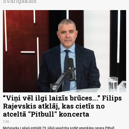
Svarīgākais
“Viņi vēl ilgi laizīs brūces...” Filips
Rajevskis atklāj, kas cietīs no
atceltā "Pitbull" koncerta
7:30
Mežaparka Lielajā estrādē 29. jūlijā vajadzēja notikt amerikāņu repera Pitbull