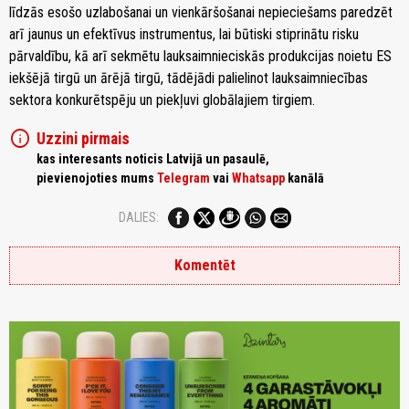
līdzās esošo uzlabošanai un vienkāršošanai nepieciešams paredzēt
arī jaunus un efektīvus instrumentus, lai būtiski stiprinātu risku
pārvaldību, kā arī sekmētu lauksaimnieciskās produkcijas noietu ES
iekšējā tirgū un ārējā tirgū, tādējādi palielinot lauksaimniecības
sektora konkurētspēju un piekļuvi globālajiem tirgiem.
info
Uzzini pirmais
kas interesants noticis Latvijā un pasaulē,
pievienojoties mums
Telegram
vai
Whatsapp
kanālā
DALIES:
Komentēt