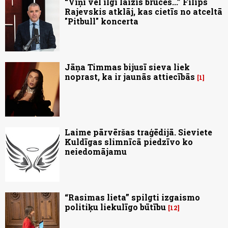
“Viņi vēl ilgi laizīs brūces...” Filips
Rajevskis atklāj, kas cietīs no atceltā
"Pitbull" koncerta
Jāņa Timmas bijusī sieva liek
noprast, ka ir jaunās attiecībās
1
Laime pārvēršas traģēdijā. Sieviete
Kuldīgas slimnīcā piedzīvo ko
neiedomājamu
“Rasimas lieta” spilgti izgaismo
politiķu liekulīgo būtību
12