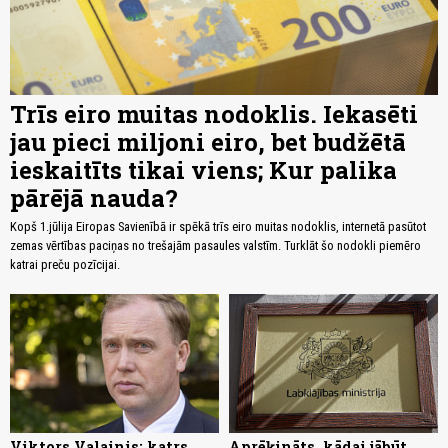
Trīs eiro muitas nodoklis. Iekasēti
jau pieci miljoni eiro, bet budžētā
ieskaitīts tikai viens; Kur palika
pārējā nauda?
Kopš 1.jūlija Eiropas Savienībā ir spēkā trīs eiro muitas nodoklis, internetā pasūtot
zemas vērtības paciņas no trešajām pasaules valstīm. Turklāt šo nodokli piemēro
katrai preču pozīcijai.
Viktors Valainis: katrs
Aprēķināts, kādai jābūt