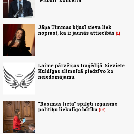
"Pitbull" koncerta
Jāņa Timmas bijusī sieva liek
noprast, ka ir jaunās attiecībās
1
Laime pārvēršas traģēdijā. Sieviete
Kuldīgas slimnīcā piedzīvo ko
neiedomājamu
“Rasimas lieta” spilgti izgaismo
politiķu liekulīgo būtību
12