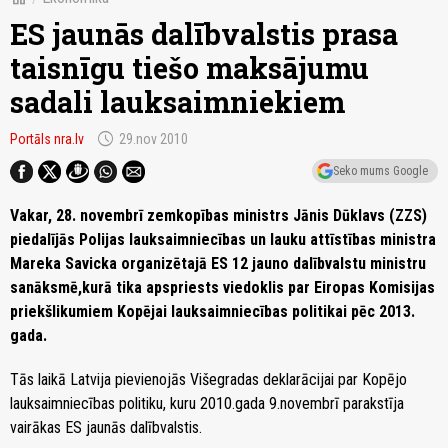
ES jaunās dalībvalstis prasa
taisnīgu tiešo maksājumu
sadali lauksaimniekiem
schedule
Portāls nra.lv
29.nov 2010
Seko mums Google
Vakar, 28. novembrī zemkopības ministrs Jānis Dūklavs (ZZS)
piedalījās Polijas lauksaimniecības un lauku attīstības ministra
Mareka Savicka organizētajā ES 12 jauno dalībvalstu ministru
sanāksmē,kurā tika apspriests viedoklis par Eiropas Komisijas
priekšlikumiem Kopējai lauksaimniecības politikai pēc 2013.
gada.
Tās laikā Latvija pievienojās Višegradas deklarācijai par Kopējo
lauksaimniecības politiku, kuru 2010.gada 9.novembrī parakstīja
vairākas ES jaunās dalībvalstis.