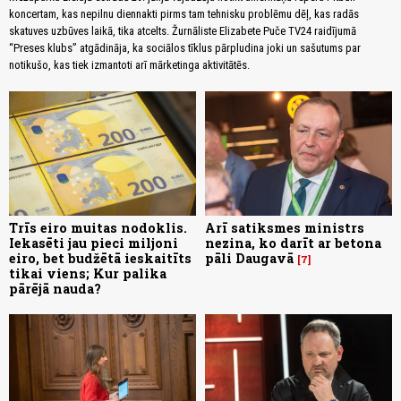
koncertam, kas nepilnu diennakti pirms tam tehnisku problēmu dēļ, kas radās
skatuves uzbūves laikā, tika atcelts. Žurnāliste Elizabete Puče TV24 raidījumā
“Preses klubs” atgādināja, ka sociālos tīklus pārpludina joki un sašutums par
notikušo, kas tiek izmantoti arī mārketinga aktivitātēs.
Trīs eiro muitas nodoklis.
Arī satiksmes ministrs
Iekasēti jau pieci miljoni
nezina, ko darīt ar betona
eiro, bet budžētā ieskaitīts
pāli Daugavā
7
tikai viens; Kur palika
pārējā nauda?