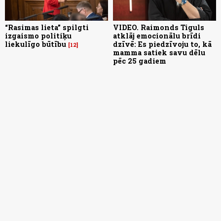
“Rasimas lieta” spilgti
VIDEO. Raimonds Tiguls
izgaismo politiķu
atklāj emocionālu brīdi
liekulīgo būtību
dzīvē: Es piedzīvoju to, kā
12
mamma satiek savu dēlu
pēc 25 gadiem