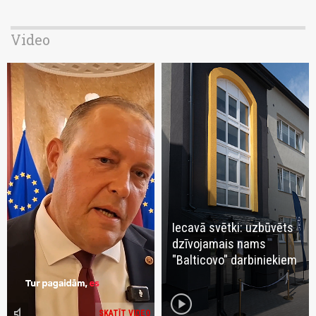
Video
Iecavā svētki: uzbūvēts
dzīvojamais nams
"Balticovo" darbiniekiem
play_circle
volume_mute
SKATĪT VIDEO