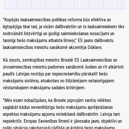
"Kopējās lauksaimniecības politikas reforma būs efektīva un
ilgtspējīga tikai tad, ja visām dalībvalstīm un to lauksaimniekiem tiks
nodrošināti līdzvērtīgi un godīgi saimniekošanas nosacījumi un
taisnīgi tiešo maksājumu atbalsta līmeņi," ES jauno dalībvalstu
lauksaimniecības ministru sanāksmē akcentēja Dūklavs.
Kā ziņots, zemkopības ministrs Briselē ES Lauksaimniecības un
zivsaimniecības ministru padomes sanāksmē šodien un rīt atkārtoti
paudīs Latvijas nostāju par nepieciešamību pārskatīt tiešo
maksājumu sistēmu, atsakoties no līdzšinējiem netaisnīgajiem
vēsturiskajiem maksājumu sadales kritērijiem.
"Mēs esam nobažījušies, ka Brisele joprojām varētu vēlēties
saglabāt kādus nevienlīdzīgu tiešo maksājumu aprēķināšanas
aspektus maksājumu apjomu noteikšanā dalībvalstīm. Latvija tam
nepiekritīs. Eiropas Savienības līmenī ir jānosaka jauni, objektīvi un
reālo situāciju raksturojoši rādītāji un kritēriji tiešo maksājumu