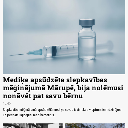
Mediķe apsūdzēta slepkavības
mēģinājumā Mārupē, bija nolēmusi
nonāvēt pat savu bērnu
10:45
Slepkavību mēģinājumā apsūdzētā mediķe savus tuviniekus vispirms iemidzinājusi
un pēc tam injicējusi medikamentus.