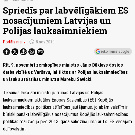
Spriedīs par labvēlīgākiem ES
nosacījumiem Latvijas un
Polijas lauksaimniekiem
schedule
Portāls nra.lv
8.nov 2010
Seko mums Google
Rīt, 9. novembrī zemkopības ministrs Jānis Dūklavs dosies
darba vizītē uz Varšavu, lai tiktos ar Polijas lauksaimniecības
un lauku attīstības ministru Mareku Savicki.
Tikšanās laikā abi ministri pārrunās Latvijas un Polijas
lauksaimniekiem aktuālos Eiropas Savienības (ES) Kopējās
lauksaimniecības politikas attīstības jautājumus, jo abām valstīm ir
būtiski panākt labvēlīgākus nosacījumus Kopējās lauksaimniecības
politikas realizācijā pēc 2013. gada salīdzinājumā ar t.s. ES vecajām
dalībvalstīm.