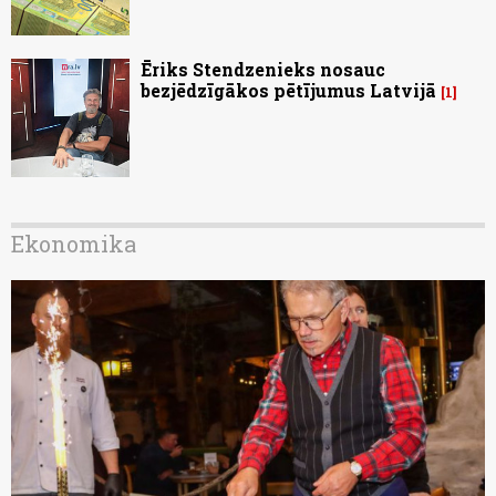
Ēriks Stendzenieks nosauc
bezjēdzīgākos pētījumus Latvijā
1
Ekonomika