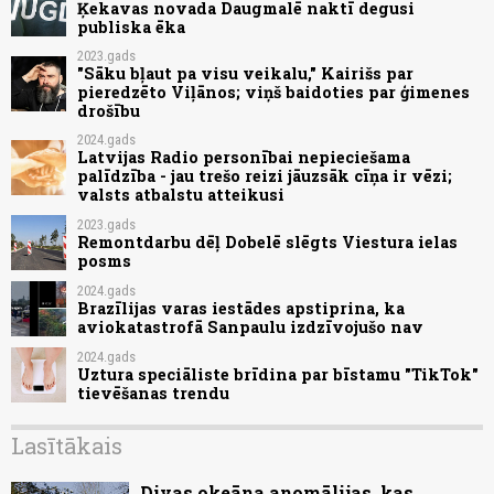
Ķekavas novada Daugmalē naktī degusi
publiska ēka
2023.gads
"Sāku bļaut pa visu veikalu," Kairišs par
pieredzēto Viļānos; viņš baidoties par ģimenes
drošību
2024.gads
Latvijas Radio personībai nepieciešama
palīdzība - jau trešo reizi jāuzsāk cīņa ir vēzi;
valsts atbalstu atteikusi
2023.gads
Remontdarbu dēļ Dobelē slēgts Viestura ielas
posms
2024.gads
Brazīlijas varas iestādes apstiprina, ka
aviokatastrofā Sanpaulu izdzīvojušo nav
2024.gads
Uztura speciāliste brīdina par bīstamu "TikTok"
tievēšanas trendu
Lasītākais
Divas okeāna anomālijas, kas