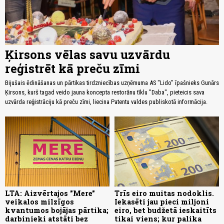
Ķirsons vēlas savu uzvārdu
reģistrēt kā preču zīmi
Bijušais ēdināšanas un pārtikas tirdzniecības uzņēmuma AS "Lido" īpašnieks Gunārs
Ķirsons, kurš tagad veido jauna koncepta restorānu tīklu "Daba", pieteicis sava
uzvārda reģistrāciju kā preču zīmi, liecina Patentu valdes publiskotā informācija.
LTA: Aizvērtajos "Mere"
Trīs eiro muitas nodoklis.
veikalos milzīgos
Iekasēti jau pieci miljoni
kvantumos bojājas pārtika;
eiro, bet budžetā ieskaitīts
darbinieki atstāti bez
tikai viens; kur palika