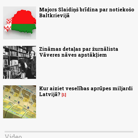
Majors Slaidiņš brīdina par notiekošo
Baltkrievijā
Zināmas detaļas par žurnālista
Vāveres nāves apstākļiem
Kur aiziet veselības aprūpes miljardi
Latvijā?
1
Video