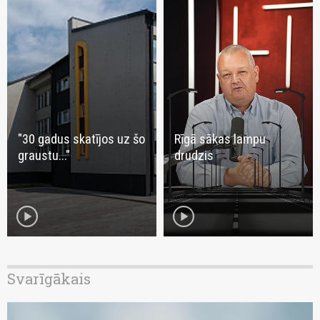
"30 gadus skatījos uz šo
Rīgā sākas lampu
graustu..."
drudzis
play_circle
play_circle
Svarīgākais