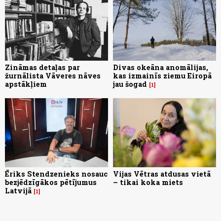
Zināmas detaļas par
Divas okeāna anomālijas,
žurnālista Vāveres nāves
kas izmainīs ziemu Eiropā
apstākļiem
jau šogad
1
Ēriks Stendzenieks nosauc
Vijas Vētras atdusas vietā
bezjēdzīgākos pētījumus
– tikai koka miets
Latvijā
1