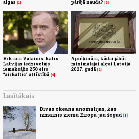
algas
pārējā nauda?
1
3
Viktors Valainis: katrs
Aprēķināts, kādai jābūt
Latvijas iedzīvotājs
minimālajai algai Latvijā
iemaksājis 250 eiro
2027. gadā
2
“airBaltic” attīstībā
4
Lasītākais
Divas okeāna anomālijas, kas
izmainīs ziemu Eiropā jau šogad
1