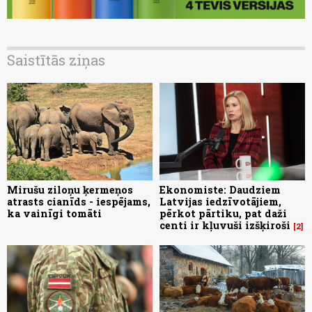
Saistītās ziņas
Mirušu ziloņu ķermeņos
Ekonomiste: Daudziem
atrasts cianīds - iespējams,
Latvijas iedzīvotājiem,
ka vainīgi tomāti
pērkot pārtiku, pat daži
centi ir kļuvuši izšķiroši
2