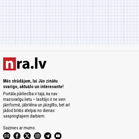
Mēs strādājam, lai Jūs zinātu
svarīgo, aktuālo un interesanto!
Portāla pārliecība ir tajā, ka nav
mazsvarīgu lietu – lasītājs ir ne vien
jāinformē, jābrīdina un jāizglīto, bet arī
jādod brīdis atelpai no dienas
saspringtajiem darbiem.
Sazinies ar mums: