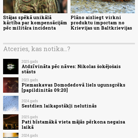
Stājas spēkā unikālā
Plāno aizliegt virkni
kārtība par kompensācijām
produktu importam no
pēc militāra incidenta
Krievijas un Baltkrievijas
Atceries, kas notika...?
2025.gads
Atdzīvināta pēc nāves: Nikolas šokējošais
stāsts
2023.gads
Piemaskavas Domodedovā liels ugunsgrēks
[papildinitās 09:20]
2024.gads
Sestdien laikapstākļi nelutinās
2025.gads
Pati bīstamākā vieta mājās pērkona negaisa
laikā
2024.gads