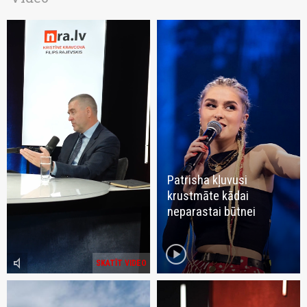
Patrisha kļuvusi
krustmāte kādai
neparastai būtnei
play_circle
volume_mute
SKATĪT VIDEO