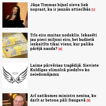
Jāņa Timmas bijusī sieva liek
noprast, ka ir jaunās attiecībās
1
Trīs eiro muitas nodoklis. Iekasēti
jau pieci miljoni eiro, bet budžetā
ieskaitīts tikai viens; kur palika
pārējā nauda?
4
Laime pārvēršas traģēdijā. Sieviete
Kuldīgas slimnīcā piedzīvo ko
neiedomājamu
Arī satiksmes ministrs nezina, ko
darīt ar betona pāli Daugavā
8