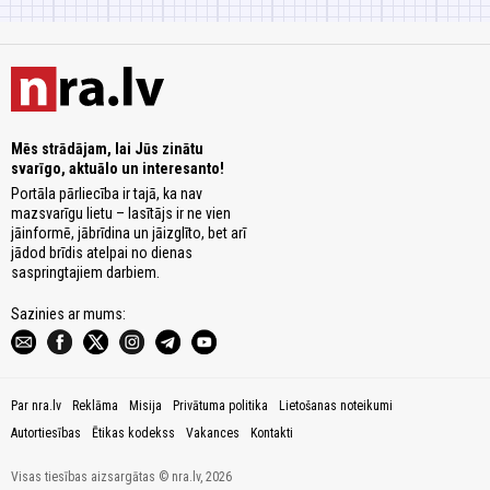
Mēs strādājam, lai Jūs zinātu
svarīgo, aktuālo un interesanto!
Portāla pārliecība ir tajā, ka nav
mazsvarīgu lietu – lasītājs ir ne vien
jāinformē, jābrīdina un jāizglīto, bet arī
jādod brīdis atelpai no dienas
saspringtajiem darbiem.
Sazinies ar mums:
Par nra.lv
Reklāma
Misija
Privātuma politika
Lietošanas noteikumi
Autortiesības
Ētikas kodekss
Vakances
Kontakti
Visas tiesības aizsargātas © nra.lv, 2026