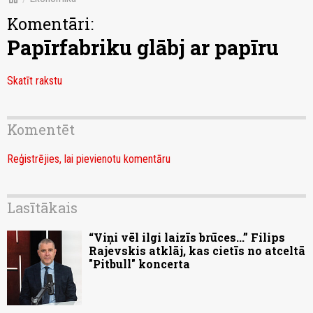
Komentāri:
Papīrfabriku glābj ar papīru
Skatīt rakstu
Komentēt
Reģistrējies, lai pievienotu komentāru
Lasītākais
“Viņi vēl ilgi laizīs brūces...” Filips
Rajevskis atklāj, kas cietīs no atceltā
"Pitbull" koncerta