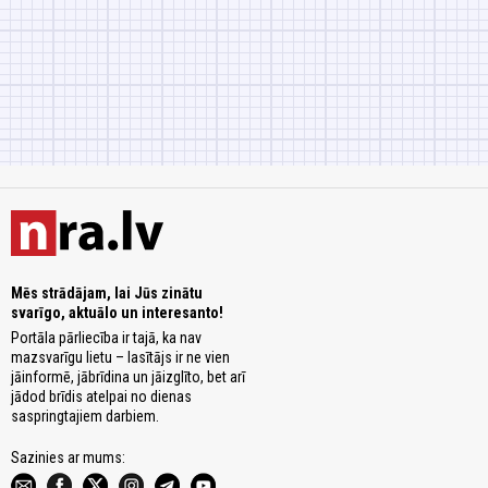
Mēs strādājam, lai Jūs zinātu
svarīgo, aktuālo un interesanto!
Portāla pārliecība ir tajā, ka nav
mazsvarīgu lietu – lasītājs ir ne vien
jāinformē, jābrīdina un jāizglīto, bet arī
jādod brīdis atelpai no dienas
saspringtajiem darbiem.
Sazinies ar mums: