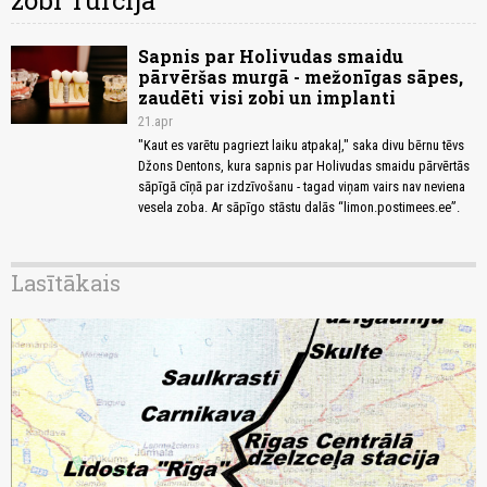
zobi Turcijā
Sapnis par Holivudas smaidu
pārvēršas murgā - mežonīgas sāpes,
zaudēti visi zobi un implanti
21.apr
"Kaut es varētu pagriezt laiku atpakaļ," saka divu bērnu tēvs
Džons Dentons, kura sapnis par Holivudas smaidu pārvērtās
sāpīgā cīņā par izdzīvošanu - tagad viņam vairs nav neviena
vesela zoba. Ar sāpīgo stāstu dalās “limon.postimees.ee”.
Lasītākais