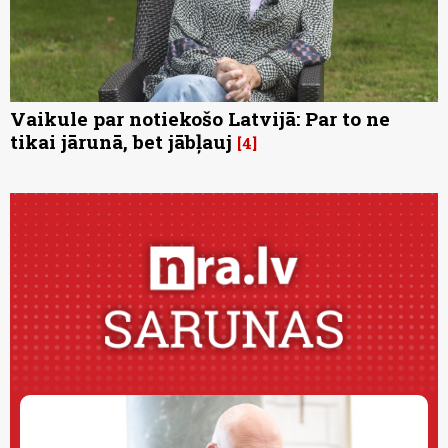
Vaikule par notiekošo Latvijā: Par to ne
tikai jārunā, bet jābļauj
4