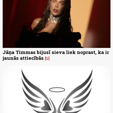
Jāņa Timmas bijusī sieva liek noprast, ka ir
jaunās attiecībās
1