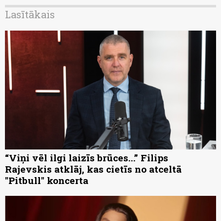
Lasītākais
“Viņi vēl ilgi laizīs brūces...” Filips
Rajevskis atklāj, kas cietīs no atceltā
"Pitbull" koncerta