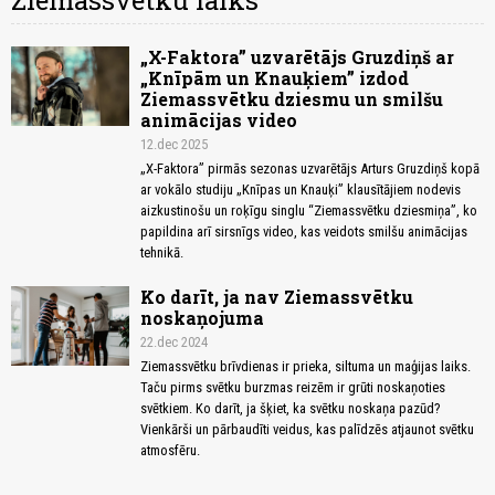
Ziemassvētku laiks
„X-Faktora” uzvarētājs Gruzdiņš ar
„Knīpām un Knauķiem” izdod
Ziemassvētku dziesmu un smilšu
animācijas video
12.dec 2025
„X-Faktora” pirmās sezonas uzvarētājs Arturs Gruzdiņš kopā
ar vokālo studiju „Knīpas un Knauķi” klausītājiem nodevis
aizkustinošu un roķīgu singlu “Ziemassvētku dziesmiņa”, ko
papildina arī sirsnīgs video, kas veidots smilšu animācijas
tehnikā.
Ko darīt, ja nav Ziemassvētku
noskaņojuma
22.dec 2024
Ziemassvētku brīvdienas ir prieka, siltuma un maģijas laiks.
Taču pirms svētku burzmas reizēm ir grūti noskaņoties
svētkiem. Ko darīt, ja šķiet, ka svētku noskaņa pazūd?
Vienkārši un pārbaudīti veidus, kas palīdzēs atjaunot svētku
atmosfēru.