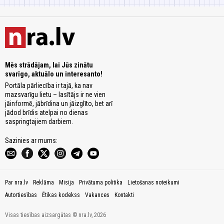
Mēs strādājam, lai Jūs zinātu
svarīgo, aktuālo un interesanto!
Portāla pārliecība ir tajā, ka nav
mazsvarīgu lietu – lasītājs ir ne vien
jāinformē, jābrīdina un jāizglīto, bet arī
jādod brīdis atelpai no dienas
saspringtajiem darbiem.
Sazinies ar mums:
Par nra.lv
Reklāma
Misija
Privātuma politika
Lietošanas noteikumi
Autortiesības
Ētikas kodekss
Vakances
Kontakti
Visas tiesības aizsargātas © nra.lv, 2026