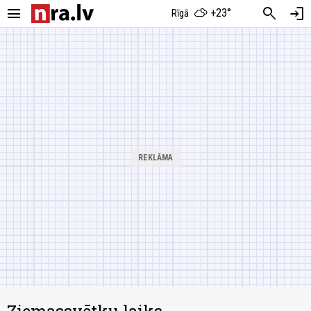
menu
search
login
+23°
Rīgā