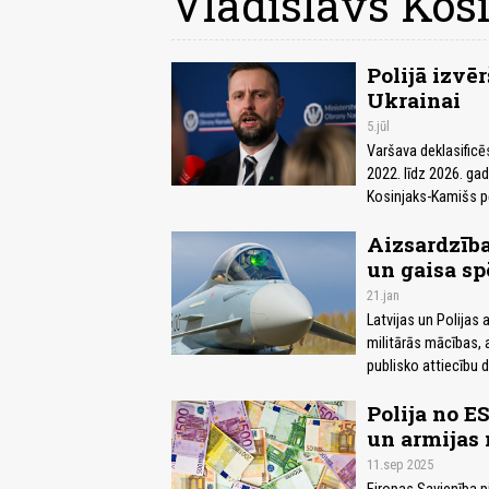
Vladislavs Kos
Polijā izvē
Ukrainai
5.jūl
Varšava deklasificēs
2022. līdz 2026. ga
Kosinjaks-Kamišs p
Aizsardzība
un gaisa sp
21.jan
Latvijas un Polijas 
militārās mācības, 
publisko attiecību 
Polija no E
un armijas 
11.sep 2025