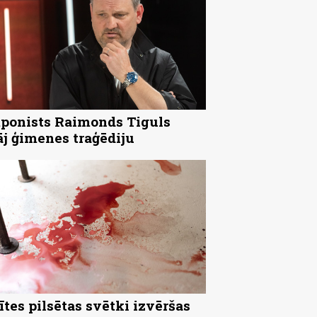
onists Raimonds Tiguls
āj ģimenes traģēdiju
ītes pilsētas svētki izvēršas