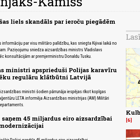
injaks-Kamišs
ršas liels skandāls par ieroču piegādēm
Las
 informāciju par visu militāro palīdzību, kas sniegta Kijivai laikā no
dam. Paziņojumu sniedza aizsardzības ministrs Vladislavs
ēc konsultācijām ar premjerministru Donaldu Tusku.
s ministri apsprieduši Polijas karavīru
ēku regulāru klātbūtni Latvijā
aizsardzības ministri šodien pārrunāja iespējas rīkot kopīgas
aģentūru LETA informēja Aizsardzības ministrijas (AM) Militāri
departaments.
Kulb
S saņem 45 miljardus eiro aizsardzībai
6
modernizācijai