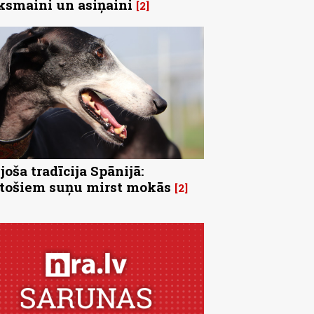
ksmaini un asiņaini
2
joša tradīcija Spānijā:
tošiem suņu mirst mokās
2