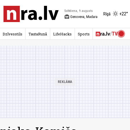
Svētdiena, 9.augusts
+22°
Rīgā
redeem
Genoveva, Madara
Dzīvesstils
TautaRunā
LifeHacks
Sports