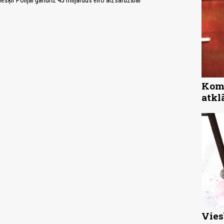
ešķir Polijai gandrīz 45 miljardus eiro aizsardzībai
Komp
atkl
Vies