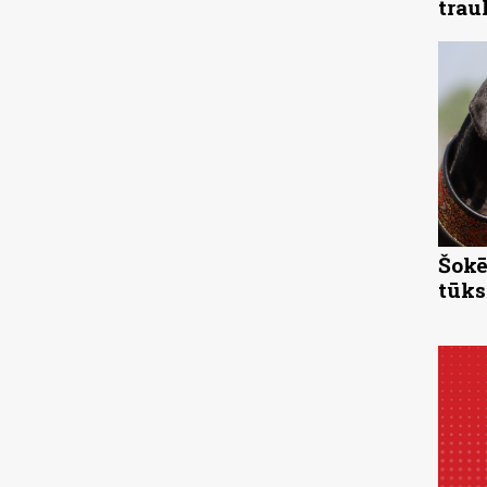
trau
Šokē
tūks