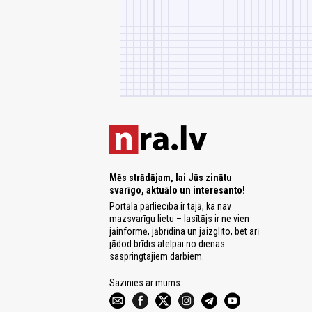
Mēs strādājam, lai Jūs zinātu
svarīgo, aktuālo un interesanto!
Portāla pārliecība ir tajā, ka nav
mazsvarīgu lietu – lasītājs ir ne vien
jāinformē, jābrīdina un jāizglīto, bet arī
jādod brīdis atelpai no dienas
saspringtajiem darbiem.
Sazinies ar mums: