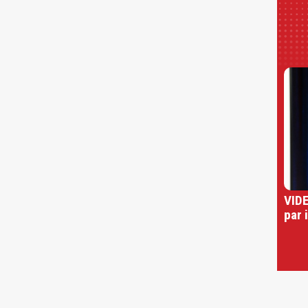
VIDE
par 