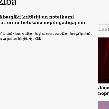
zība
ā bargāki kritēriji un noteikumi
latformu lietošanā nepilngadīgajiem
Las
 turpmāk ļaus vecākiem liegt saviem pusaudžiem bezgalīgi ritināt
s vai pat tos bloķēt, ziņo CNN.
Jāņa
nopr