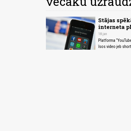
vecāku uzraud
Stājas spēk
interneta p
18.jan
Platforma "YouTube"
īsos video jeb short