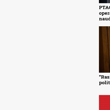
PTAC
oper
naud
“Ras
poli