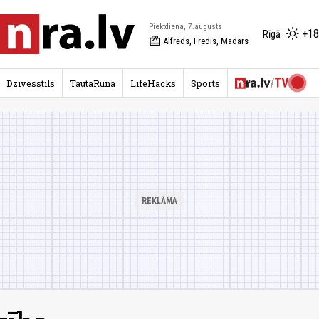
Piektdiena, 7.augusts
+18
Rīgā
redeem
Alfrēds, Fredis, Madars
Dzīvesstils
TautaRunā
LifeHacks
Sports