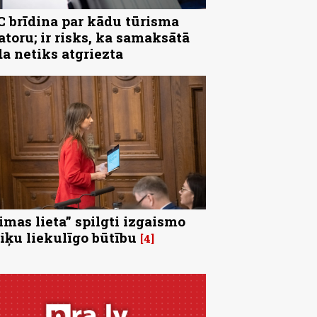
 brīdina par kādu tūrisma
atoru; ir risks, ka samaksātā
a netiks atgriezta
imas lieta” spilgti izgaismo
tiķu liekulīgo būtību
4