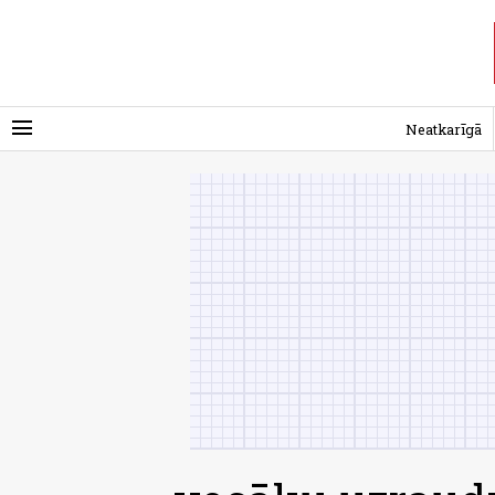
menu
Neatkarīgā