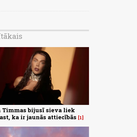
ītākais
 Timmas bijusī sieva liek
ast, ka ir jaunās attiecībās
1