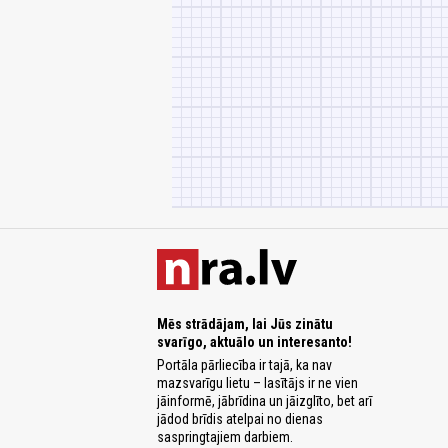
Mēs strādājam, lai Jūs zinātu
svarīgo, aktuālo un interesanto!
Portāla pārliecība ir tajā, ka nav
mazsvarīgu lietu – lasītājs ir ne vien
jāinformē, jābrīdina un jāizglīto, bet arī
jādod brīdis atelpai no dienas
saspringtajiem darbiem.