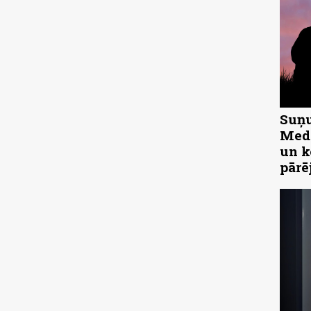
Suņu
Medn
un k
pārē