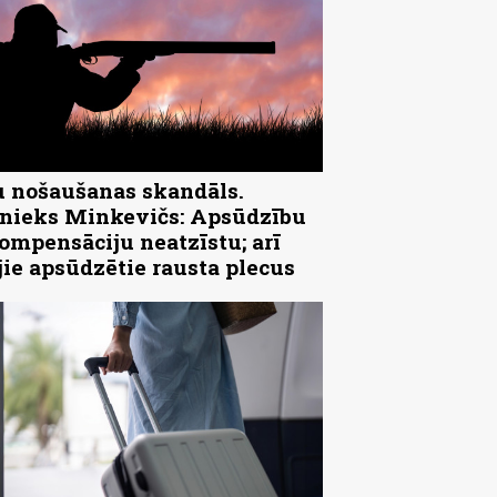
 nošaušanas skandāls.
ieks Minkevičs: Apsūdzību
ompensāciju neatzīstu; arī
jie apsūdzētie rausta plecus