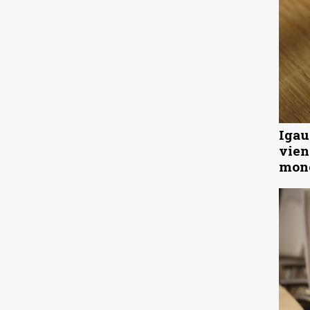
Igau
vien
mon