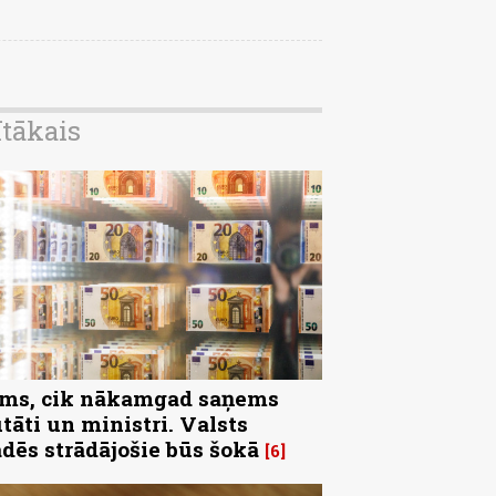
ītākais
ms, cik nākamgad saņems
tāti un ministri. Valsts
ādēs strādājošie būs šokā
6