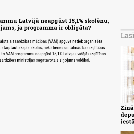
mmu Latvijā neapgūst 15,1% skolēnu;
ējams, ja programma ir obligāta?
Las
valsts aizsardzības mācības (VAM) apguve netiek organizēta
, starptautiskajās skolās, neklātienes un tālmācības izglītības
 to VAM programmu neapgūst 15,1% Latvijas vidējās izglītības
zsardzības ministrijas sagatavotais ziņojums valdībai.
Zinā
depu
iest