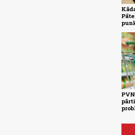
Kāda
Pāte
pun
PVN 
pārt
prob