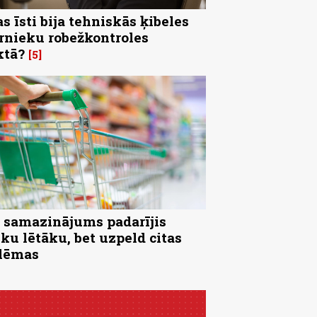
s īsti bija tehniskās ķibeles
rnieku robežkontroles
ktā?
5
samazinājums padarījis
iku lētāku, bet uzpeld citas
lēmas