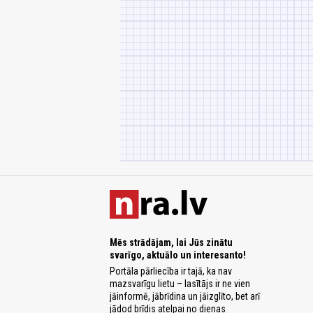
Mēs strādājam, lai Jūs zinātu
svarīgo, aktuālo un interesanto!
Portāla pārliecība ir tajā, ka nav
mazsvarīgu lietu – lasītājs ir ne vien
jāinformē, jābrīdina un jāizglīto, bet arī
jādod brīdis atelpai no dienas