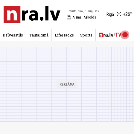
Ceturtdiena, 6.augusts
+26°
Rīgā
redeem
Aisma, Askolds
Dzīvesstils
TautaRunā
LifeHacks
Sports