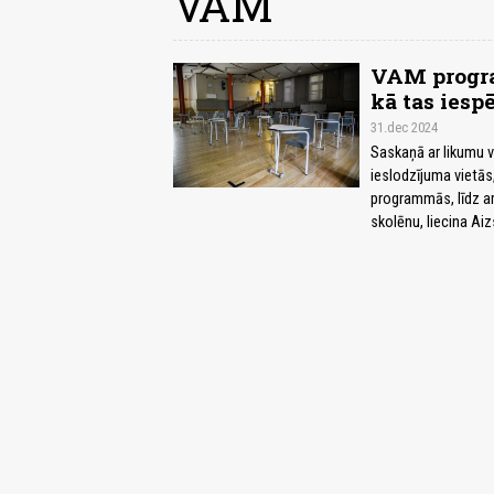
VAM
VAM progra
kā tas iesp
31.dec 2024
Saskaņā ar likumu 
ieslodzījuma vietās
programmās, līdz ar
skolēnu, liecina Ai