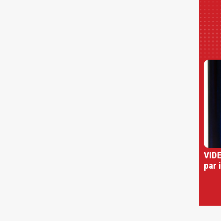
VIDE
par 