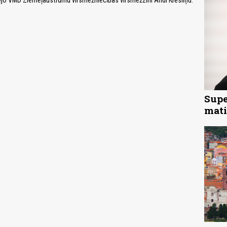
nējo VMD Ziemeļaustrumu virsmežniecības virsmežzini Andi Krēsliņu.
Supe
mati