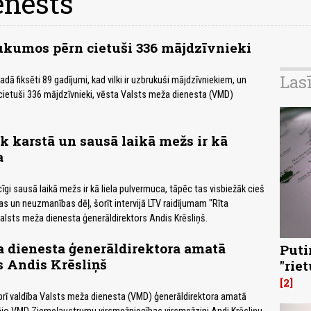
enests
ukumos pērn cietuši 336 mājdzīvnieki
Las
adā fiksēti 89 gadījumi, kad vilki ir uzbrukuši mājdzīvniekiem, un
ietuši 336 mājdzīvnieki, vēsta Valsts meža dienesta (VMD)
ik karstā un sausā laikā mežs ir kā
a
icīgi sausā laikā mežs ir kā liela pulvermuca, tāpēc tas visbiežāk cieš
as un neuzmanības dēļ, šorīt intervijā LTV raidījumam "Rīta
lsts meža dienesta ģenerāldirektors Andis Krēsliņš.
 dienesta ģenerāldirektora amatā
Puti
s Andis Krēsliņš
"rie
2
rī valdība Valsts meža dienesta (VMD) ģenerāldirektora amatā