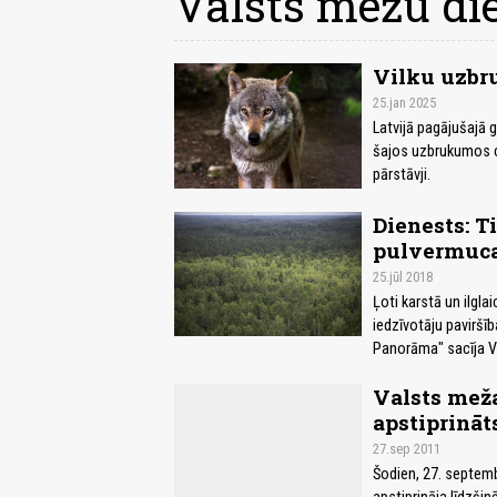
Valsts mežu di
Vilku uzbr
25.jan 2025
Latvijā pagājušajā g
šajos uzbrukumos c
pārstāvji.
Dienests: T
pulvermuc
25.jūl 2018
Ļoti karstā un ilgla
iedzīvotāju paviršīb
Panorāma" sacīja Va
Valsts meža
apstiprināt
27.sep 2011
Šodien, 27. septemb