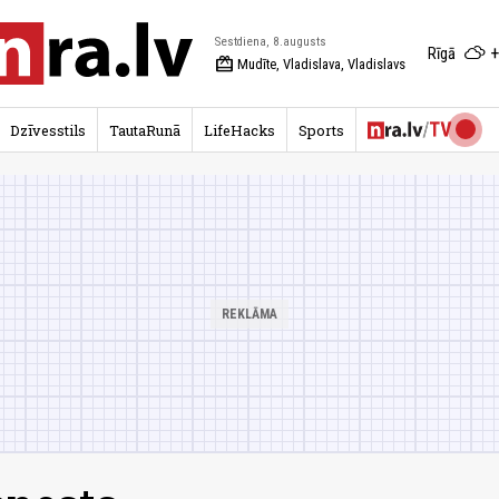
Sestdiena, 8.augusts
+
Rīgā
redeem
Mudīte, Vladislava, Vladislavs
Dzīvesstils
TautaRunā
LifeHacks
Sports