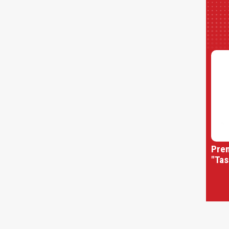
Prem
"Tas