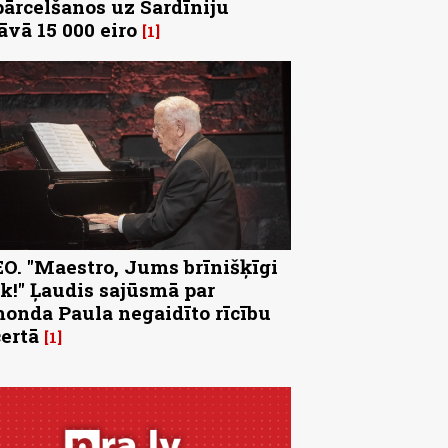
pārcelšanos uz Sardīniju
āvā 15 000 eiro
1
O. "Maestro, Jums brīnišķīgi
k!" Ļaudis sajūsmā par
onda Paula negaidīto rīcību
ertā
1