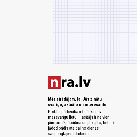
Mēs strādājam, lai Jūs zinātu
svarīgo, aktuālo un interesanto!
Portāla pārliecība ir tajā, ka nav
mazsvarīgu lietu – lasītājs ir ne vien
jāinformē, jābrīdina un jāizglīto, bet arī
jādod brīdis atelpai no dienas
saspringtajiem darbiem.