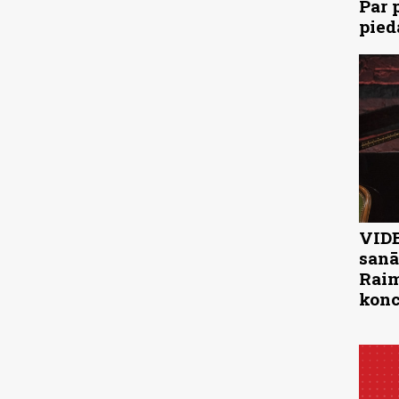
Par 
pied
VIDE
sanā
Raim
konc