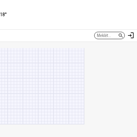
18°
login
search