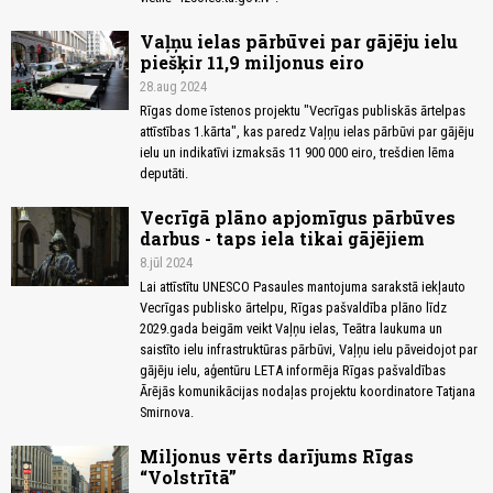
Vaļņu ielas pārbūvei par gājēju ielu
piešķir 11,9 miljonus eiro
28.aug 2024
Rīgas dome īstenos projektu "Vecrīgas publiskās ārtelpas
attīstības 1.kārta", kas paredz Vaļņu ielas pārbūvi par gājēju
ielu un indikatīvi izmaksās 11 900 000 eiro, trešdien lēma
deputāti.
Vecrīgā plāno apjomīgus pārbūves
darbus - taps iela tikai gājējiem
8.jūl 2024
Lai attīstītu UNESCO Pasaules mantojuma sarakstā iekļauto
Vecrīgas publisko ārtelpu, Rīgas pašvaldība plāno līdz
2029.gada beigām veikt Vaļņu ielas, Teātra laukuma un
saistīto ielu infrastruktūras pārbūvi, Vaļņu ielu pāveidojot par
gājēju ielu, aģentūru LETA informēja Rīgas pašvaldības
Ārējās komunikācijas nodaļas projektu koordinatore Tatjana
Smirnova.
Miljonus vērts darījums Rīgas
“Volstrītā”