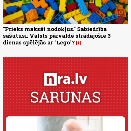
"Prieks maksāt nodokļus." Sabiedrība
sašutusi: Valsts pārvaldē strādājošie 3
dienas spēlējās ar "Lego"?
1