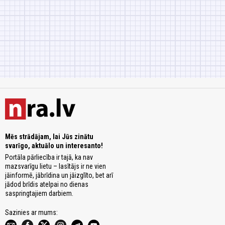
Mēs strādājam, lai Jūs zinātu
svarīgo, aktuālo un interesanto!
Portāla pārliecība ir tajā, ka nav
mazsvarīgu lietu – lasītājs ir ne vien
jāinformē, jābrīdina un jāizglīto, bet arī
jādod brīdis atelpai no dienas
saspringtajiem darbiem.
Sazinies ar mums: