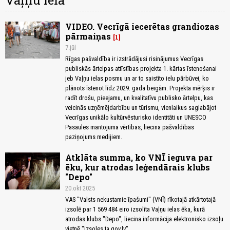
Vaļņu iela
VIDEO. Vecrīgā iecerētas grandiozas
pārmaiņas
1
7.jūl
Rīgas pašvaldība ir izstrādājusi risinājumus Vecrīgas
publiskās ārtelpas attīstības projekta 1. kārtas īstenošanai
jeb Vaļņu ielas posmu un ar to saistīto ielu pārbūvei, ko
plānots īstenot līdz 2029. gada beigām. Projekta mērķis ir
radīt drošu, pieejamu, un kvalitatīvu publisko ārtelpu, kas
veicinās uzņēmējdarbību un tūrismu, vienlaikus saglabājot
Vecrīgas unikālo kultūrvēsturisko identitāti un UNESCO
Pasaules mantojuma vērtības, liecina pašvaldības
paziņojums medijiem.
Atklāta summa, ko VNĪ ieguva par
ēku, kur atrodas leģendārais klubs
"Depo"
20.okt 2025
VAS "Valsts nekustamie īpašumi" (VNĪ) rīkotajā atkārtotajā
izsolē par 1 569 484 eiro izsolīta Vaļņu ielas ēka, kurā
atrodas klubs "Depo", liecina informācija elektronisko izsoļu
vietnē "izsoles.ta.gov.lv".