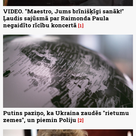
VIDEO. "Maestro, Jums brīnišķīgi sanāk!"
Ļaudis sajūsmā par Raimonda Paula
negaidīto rīcību koncertā
1
Putins paziņo, ka Ukraina zaudēs "rietumu
zemes", un piemin Poliju
2