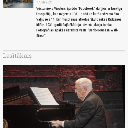
17.jun 2021
Vēsturnieks Viesturs Sprūde “Facebook” dalījies ar burvīgu
fotogrāfiju, kas uzņemta 1931. gadā un kurā redzama ēka
Vaļņu ielā 11, kur mūsdienās atrodas SEB bankas Rīdzenes
filiāle. 1931. gadā šajā ēkā bija latviešu akciju banka.
Fotogrāfijas apakšā uzraksts vēsta “Bank-House in Wall-
Street”.
Lasītākais