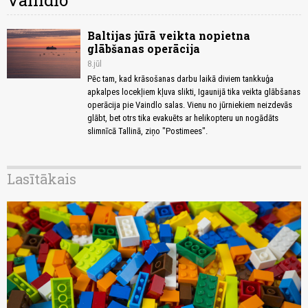
Vaindlo
Baltijas jūrā veikta nopietna
glābšanas operācija
8.jūl
Pēc tam, kad krāsošanas darbu laikā diviem tankkuģa
apkalpes locekļiem kļuva slikti, Igaunijā tika veikta glābšanas
operācija pie Vaindlo salas. Vienu no jūrniekiem neizdevās
glābt, bet otrs tika evakuēts ar helikopteru un nogādāts
slimnīcā Tallinā, ziņo "Postimees".
Lasītākais