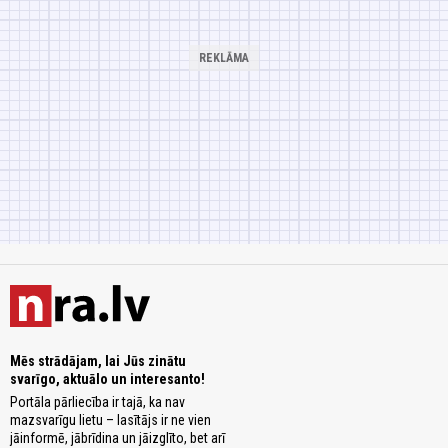
Mēs strādājam, lai Jūs zinātu
svarīgo, aktuālo un interesanto!
Portāla pārliecība ir tajā, ka nav
mazsvarīgu lietu – lasītājs ir ne vien
jāinformē, jābrīdina un jāizglīto, bet arī