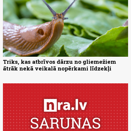
Triks, kas atbrīvos dārzu no gliemežiem
ātrāk nekā veikalā nopērkami līdzekļi