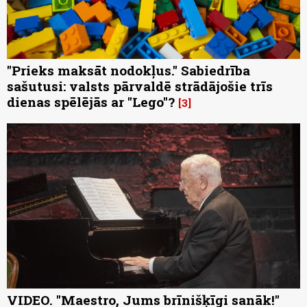
"Prieks maksāt nodokļus." Sabiedrība
sašutusi: valsts pārvaldē strādājošie trīs
dienas spēlējās ar "Lego"?
3
VIDEO. "Maestro, Jums brīnišķīgi sanāk!"