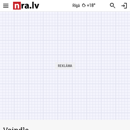
menu
search
login
+18°
Rīgā