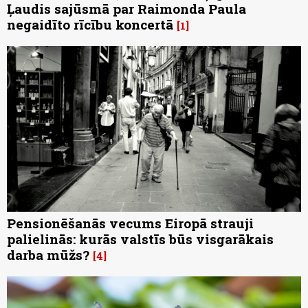
Ļaudis sajūsmā par Raimonda Paula
negaidīto rīcību koncertā
1
Pensionēšanās vecums Eiropā strauji
palielinās: kurās valstīs būs visgarākais
darba mūžs?
4