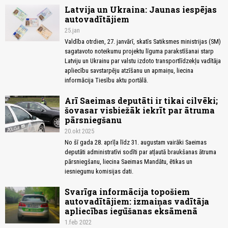
Latvija un Ukraina: Jaunas iespējas
autovadītājiem
25.jan
Valdība otrdien, 27. janvārī, skatīs Satiksmes ministrijas (SM)
sagatavoto noteikumu projektu līguma parakstīšanai starp
Latviju un Ukrainu par valstu izdoto transportlīdzekļu vadītāja
apliecību savstarpēju atzīšanu un apmaiņu, liecina
informācija Tiesību aktu portālā.
Arī Saeimas deputāti ir tikai cilvēki;
šovasar visbiežāk iekrīt par ātruma
pārsniegšanu
20.okt 2025
No šī gada 28. aprīļa līdz 31. augustam vairāki Saeimas
deputāti administratīvi sodīti par atļautā braukšanas ātruma
pārsniegšanu, liecina Saeimas Mandātu, ētikas un
iesniegumu komisijas dati.
Svarīga informācija topošiem
autovadītājiem: izmaiņas vadītāja
apliecības iegūšanas eksāmenā
1.feb 2022