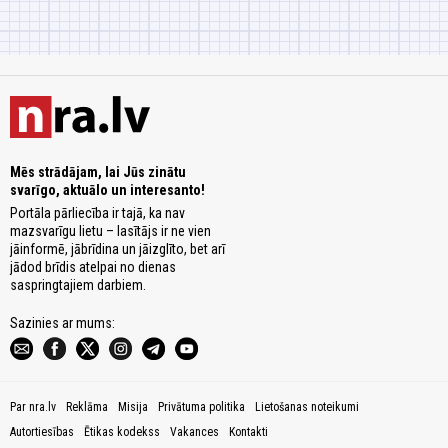
Mēs strādājam, lai Jūs zinātu
svarīgo, aktuālo un interesanto!
Portāla pārliecība ir tajā, ka nav
mazsvarīgu lietu – lasītājs ir ne vien
jāinformē, jābrīdina un jāizglīto, bet arī
jādod brīdis atelpai no dienas
saspringtajiem darbiem.
Sazinies ar mums:
Par nra.lv
Reklāma
Misija
Privātuma politika
Lietošanas noteikumi
Autortiesības
Ētikas kodekss
Vakances
Kontakti