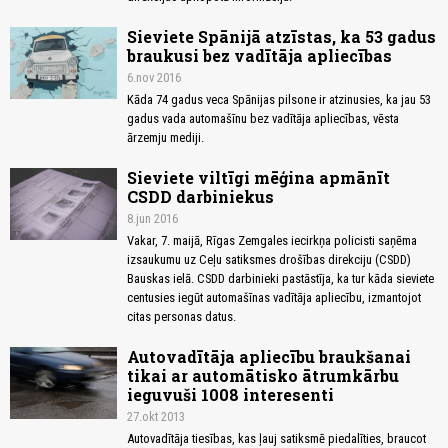
Sieviete Spānijā atzīstas, ka 53 gadus
braukusi bez vadītāja apliecības
6.nov 2016
Kāda 74 gadus veca Spānijas pilsone ir atzinusies, ka jau 53
gadus vada automašīnu bez vadītāja apliecības, vēsta
ārzemju mediji.
Sieviete viltīgi mēģina apmānīt
CSDD darbiniekus
8.jun 2016
Vakar, 7. maijā, Rīgas Zemgales iecirkņa policisti saņēma
izsaukumu uz Ceļu satiksmes drošības direkciju (CSDD)
Bauskas ielā. CSDD darbinieki pastāstīja, ka tur kāda sieviete
centusies iegūt automašīnas vadītāja apliecību, izmantojot
citas personas datus.
Autovadītāja apliecību braukšanai
tikai ar automātisko ātrumkārbu
ieguvuši 1008 interesenti
27.okt 2013
Autovadītāja tiesības, kas ļauj satiksmē piedalīties, braucot