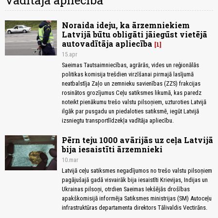
Vadītāja apliecība
Noraida ideju, ka ārzemniekiem
Latvijā būtu obligāti jāiegūst vietējā
autovadītāja apliecība
1
15.apr
Saeimas Tautsaimniecības, agrārās, vides un reģionālās
politikas komisija trešdien virzīšanai pirmajā lasījumā
neatbalstīja Zaļo un zemnieku savienības (ZZS) frakcijas
rosinātos grozījumus Ceļu satiksmes likumā, kas paredz
noteikt pienākumu trešo valstu pilsoņiem, uzturoties Latvijā
ilgāk par pusgadu un piedaloties satiksmē, iegūt Latvijā
izsniegtu transportlīdzekļa vadītāja apliecību.
Pērn teju 1000 avārijās uz ceļa Latvijā
bija iesaistīti ārzemnieki
10.mar
Latvijā ceļu satiksmes negadījumos no trešo valstu pilsoņiem
pagājušajā gadā visvairāk bija iesaistīti Krievijas, Indijas un
Ukrainas pilsoņi, otrdien Saeimas Iekšējās drošības
apakškomisijā informēja Satiksmes ministrijas (SM) Autoceļu
infrastruktūras departamenta direktors Tālivaldis Vectirāns.