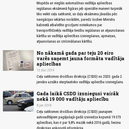
Mopēda un vieglās automašīnas vadītāja apliecības
iegūšanas eksāmenā figūras jeb speciālie manevri turpmāk
tiks veikti ceļu satiksmē, un daļu eksāmena jāvadās pēc
navigācijas iekārtas norādēm, paredz šodien Ministru
kabinetā atbalstītie grozījumi noteikumos par
transportlīdzekļu vadītāja tiesību iegūšanas un atjaunošanas
kārtību un vadītāja apliecības izsniegšanas, apmaiņas,
atjaunošanas un iznīcināšanas kārtību.
No nākamā gada par teju 20 eiro
varēs saņemt jauna formāta vadītāja
apliecības
13.dec 2019
Ceļu satiksmes drošības direkcija (CSDD) no 2020. gada 2.
janvāra uzsāks starptautisko vadītāju apliecību izsniegšanu.
Gada laikā CSDD izsniegusi vairāk
nekā 19 000 vadītāju apliecību
8.jan 2018
Ceļu satiksmes drošības direkcija (CSDD) jaunajiem
autovadītājiem pagājušajā gadā izsniedza kopumā 19 373
apliecības, kas ir par 9,8% mazāk nekā 2016.gadā, liecina
direkcijas apkopotā informācija.