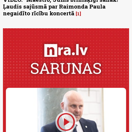
Ļaudis sajūsmā par Raimonda Paula
negaidīto rīcību koncertā
1
play_circle