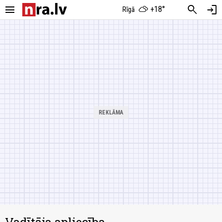
menu
search
login
+18°
Rīgā