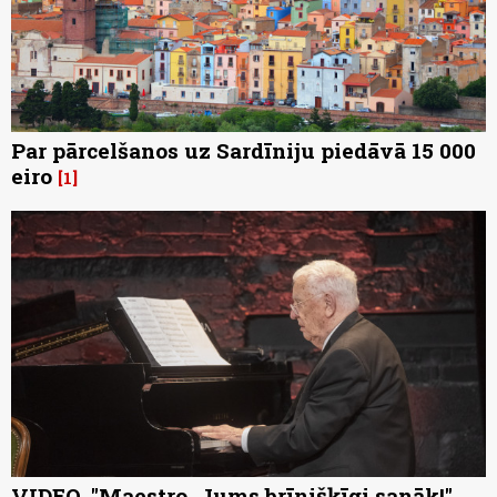
Par pārcelšanos uz Sardīniju piedāvā 15 000
eiro
1
VIDEO. "Maestro, Jums brīnišķīgi sanāk!"