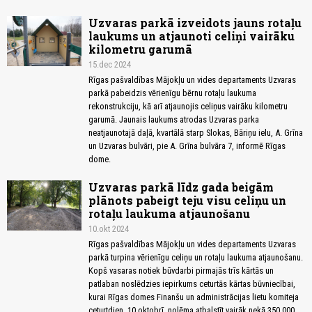
Uzvaras parkā izveidots jauns rotaļu
laukums un atjaunoti celiņi vairāku
kilometru garumā
15.dec 2024
Rīgas pašvaldības Mājokļu un vides departaments Uzvaras
parkā pabeidzis vērienīgu bērnu rotaļu laukuma
rekonstrukciju, kā arī atjaunojis celiņus vairāku kilometru
garumā. Jaunais laukums atrodas Uzvaras parka
neatjaunotajā daļā, kvartālā starp Slokas, Bāriņu ielu, A. Grīna
un Uzvaras bulvāri, pie A. Grīna bulvāra 7, informē Rīgas
dome.
Uzvaras parkā līdz gada beigām
plānots pabeigt teju visu celiņu un
rotaļu laukuma atjaunošanu
10.okt 2024
Rīgas pašvaldības Mājokļu un vides departaments Uzvaras
parkā turpina vērienīgu celiņu un rotaļu laukuma atjaunošanu.
Kopš vasaras notiek būvdarbi pirmajās trīs kārtās un
patlaban noslēdzies iepirkums ceturtās kārtas būvniecībai,
kurai Rīgas domes Finanšu un administrācijas lietu komiteja
ceturtdien, 10.oktobrī, nolēma atbalstīt vairāk nekā 350 000