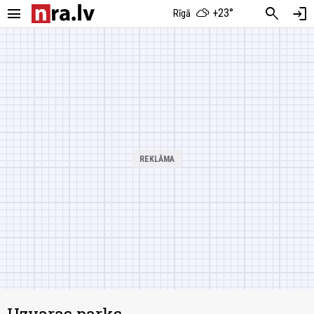
menu
search
login
+23°
Rīgā