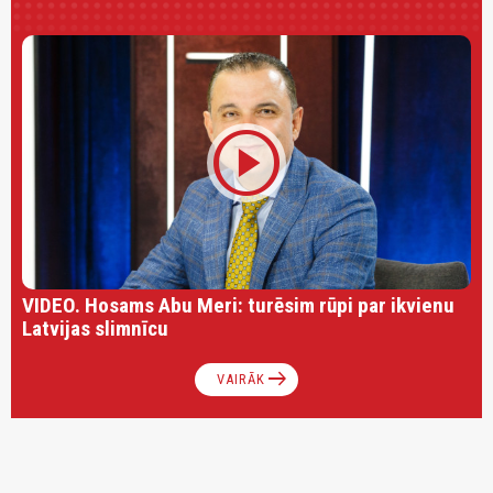
play_circle
VIDEO. Hosams Abu Meri: turēsim rūpi par ikvienu
Latvijas slimnīcu
arrow_right_alt
VAIRĀK