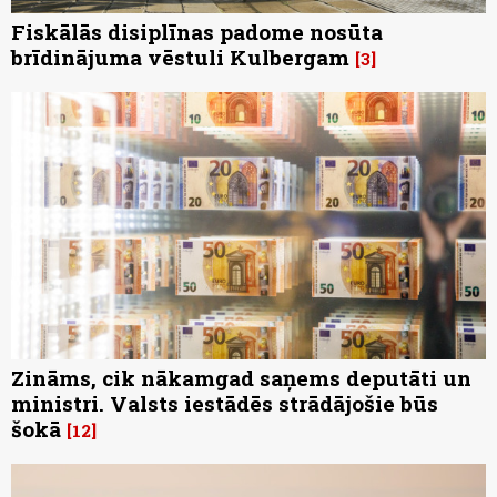
Fiskālās disiplīnas padome nosūta
brīdinājuma vēstuli Kulbergam
3
Zināms, cik nākamgad saņems deputāti un
ministri. Valsts iestādēs strādājošie būs
šokā
12