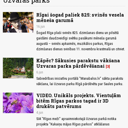
Uzvaras parks
Rīgai šogad paliek 825: svinēs vesela
mēneša garumā
16.jun
Šogad Rīga plaši svinēs 825. dzimšanas dienu un pilsētā
gaidāmi daudzveidīgi svētku pasākumi mēneša garumā
augustā – svinēs apkaimēs, muzikālos parkus, Rīgas
dzimšanas dienas svinības 11. novembra krastmalā un citviet.
Kāpēc? Sākusies parakstu vākšana
Uzvaras parka pārdēvēšanai
3
6.jun
Sabiedrības iniciatīvu portālā "Manabalss.lv" sākta parakstu
vākšana, lai Uzvaras parku Rīgā pārdēvētu par Saules parku.
VIDEO. Unikāls projekts. Vientuļām
bitēm Rīgas parkos tagad ir 3D
drukāts patvērums
4.jun
SIA "Rīgas meži" apsaimniekotajā Uzvaras parkā notika
projekta "Kukaiņu mājas Rīgas parkos" atklāšanas