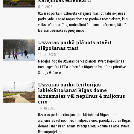
kafejnīcas ēdienkarti
5.jūl 2025
Uzvaras parkā ir uzbūvēta kafejnīca, kas ļoti labi iekļaujas
parka vidē. Tagad Rīgas dome to piedāvā nomniekiem, kuri
veiks reālo darbību, nodrošinot ēdienus, dzērienus, kā arī
tualešu bezmaksas pieejamību.
Uzvaras parkā plānots atvērt
slēpošanas trasi
11.feb 2025
Nedēļas nogalē Uzvaras parkā plānots atvērt slēpošanas
trasi, aģentūru LETA informēja Rīgas pašvaldības pārstāve
Sindija Grāvere.
Uzvaras parka teritorijas
labiekārtošanai Rīgas dome
aizņemsies vēl nepilnus 4 miljonus
eiro
16.jan 2025
Uzvaras parka teritorijas labiekārtošanai Rīgas dome
aizņemsies vēl nepilnus 4 miljonus eiro, paredz šodien Rīgas
domes Finanšu un administrācijas lietu komitejas atbalstītais
lēmumprojekts.