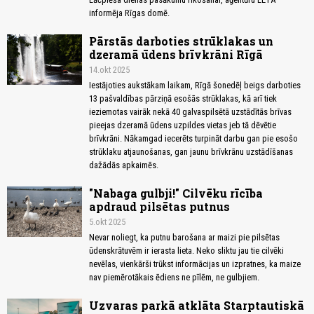
informēja Rīgas domē.
Pārstās darboties strūklakas un
dzeramā ūdens brīvkrāni Rīgā
14.okt 2025
Iestājoties aukstākam laikam, Rīgā šonedēļ beigs darboties
13 pašvaldības pārziņā esošās strūklakas, kā arī tiek
ieziemotas vairāk nekā 40 galvaspilsētā uzstādītās brīvas
pieejas dzeramā ūdens uzpildes vietas jeb tā dēvētie
brīvkrāni. Nākamgad iecerēts turpināt darbu gan pie esošo
strūklaku atjaunošanas, gan jaunu brīvkrānu uzstādīšanas
dažādās apkaimēs.
"Nabaga gulbji!" Cilvēku rīcība
apdraud pilsētas putnus
5.okt 2025
Nevar noliegt, ka putnu barošana ar maizi pie pilsētas
ūdenskrātuvēm ir ierasta lieta. Neko sliktu jau tie cilvēki
nevēlas, vienkārši trūkst informācijas un izpratnes, ka maize
nav piemērotākais ēdiens ne pīlēm, ne gulbjiem.
Uzvaras parkā atklāta Starptautiskā