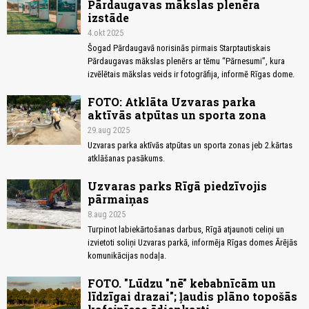
Pārdaugavas mākslas plenēra
izstāde
4.okt 2025
Šogad Pārdaugavā norisinās pirmais Starptautiskais
Pārdaugavas mākslas plenērs ar tēmu “Pārnesumi”, kura
izvēlētais mākslas veids ir fotogrāfija, informē Rīgas dome.
FOTO: Atklāta Uzvaras parka
aktīvās atpūtas un sporta zona
29.aug 2025
Uzvaras parka aktīvās atpūtas un sporta zonas jeb 2.kārtas
atklāšanas pasākums.
Uzvaras parks Rīgā piedzīvojis
pārmaiņas
8.aug 2025
Turpinot labiekārtošanas darbus, Rīgā atjaunoti celiņi un
izvietoti soliņi Uzvaras parkā, informēja Rīgas domes Ārējās
komunikācijas nodaļa.
FOTO. "Lūdzu "nē" kebabnīcām un
līdzīgai drazai"; ļaudis plāno topošās