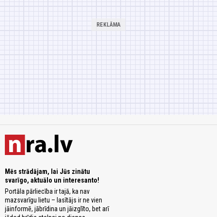
Mēs strādājam, lai Jūs zinātu
svarīgo, aktuālo un interesanto!
Portāla pārliecība ir tajā, ka nav
mazsvarīgu lietu – lasītājs ir ne vien
jāinformē, jābrīdina un jāizglīto, bet arī