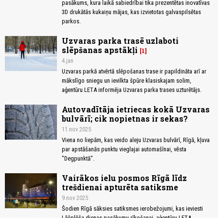
pasākums, kura laikā sabiedrībai tika prezentētas inovatīvas
3D drukātās kukaiņu mājas, kas izvietotas galvaspilsētas
parkos.
Uzvaras parka trasē uzlaboti
slēpšanas apstākļi
1
4.jan
Uzvaras parkā atvērtā slēpošanas trase ir papildināta arī ar
mākslīgo sniegu un ievilkta špūre klasiskajam solim,
aģentūru LETA informēja Uzvaras parka trases uzturētājs.
Autovadītāja ietriecas kokā Uzvaras
bulvārī; cik nopietnas ir sekas?
11.nov 2025
Viena no liepām, kas veido aleju Uzvaras bulvārī, Rīgā, kļuva
par apstāšanās punktu vieglajai automašīnai, vēsta
"Degpunktā".
Vairākos ielu posmos Rīgā līdz
trešdienai apturēta satiksme
9.nov 2025
Šodien Rīgā sāksies satiksmes ierobežojumi, kas ieviesti
Lāčplēša dienas pasākumu rīkošanai, aģentūru LETA