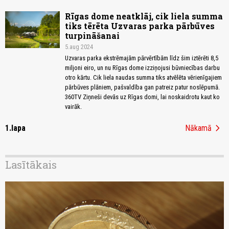
Rīgas dome neatklāj, cik liela summa
tiks tērēta Uzvaras parka pārbūves
turpināšanai
5.aug 2024
Uzvaras parka ekstrēmajām pārvērtībām līdz šim iztērēti 8,5
miljoni eiro, un nu Rīgas dome izziņojusi būvniecības darbu
otro kārtu. Cik liela naudas summa tiks atvēlēta vērienīgajiem
pārbūves plāniem, pašvaldība gan patreiz patur noslēpumā.
360TV Ziņneši devās uz Rīgas domi, lai noskaidrotu kaut ko
vairāk.
chevron_right
1.lapa
Nākamā
Lasītākais