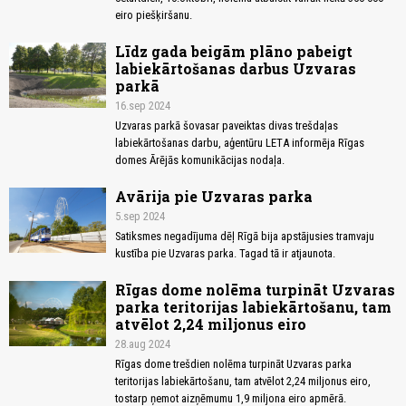
eiro piešķiršanu.
Līdz gada beigām plāno pabeigt
labiekārtošanas darbus Uzvaras
parkā
16.sep 2024
Uzvaras parkā šovasar paveiktas divas trešdaļas
labiekārtošanas darbu, aģentūru LETA informēja Rīgas
domes Ārējās komunikācijas nodaļa.
Avārija pie Uzvaras parka
5.sep 2024
Satiksmes negadījuma dēļ Rīgā bija apstājusies tramvaju
kustība pie Uzvaras parka. Tagad tā ir atjaunota.
Rīgas dome nolēma turpināt Uzvaras
parka teritorijas labiekārtošanu, tam
atvēlot 2,24 miljonus eiro
28.aug 2024
Rīgas dome trešdien nolēma turpināt Uzvaras parka
teritorijas labiekārtošanu, tam atvēlot 2,24 miljonus eiro,
tostarp ņemot aizņēmumu 1,9 miljona eiro apmērā.