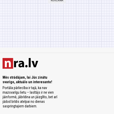
Mēs strādājam, lai Jūs zinātu
svarīgo, aktuālo un interesanto!
Portāla pārliecība ir tajā, ka nav
mazsvarīgu lietu – lasītājs ir ne vien
jāinformē, jābrīdina un jāizglīto, bet arī
jādod brīdis atelpai no dienas
saspringtajiem darbiem.