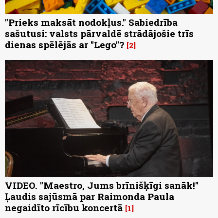
"Prieks maksāt nodokļus." Sabiedrība
sašutusi: valsts pārvaldē strādājošie trīs
dienas spēlējās ar "Lego"?
2
VIDEO. "Maestro, Jums brīnišķīgi sanāk!"
Ļaudis sajūsmā par Raimonda Paula
negaidīto rīcību koncertā
1