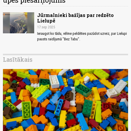
upes piesārņojums
Jūrmalnieki bažījas par redzēto
Lielupē
17.sep 2025
Ieraugot ko tādu, vēlme peldēties pazūdot uzreiz, par Lielupi
pausts raidījumā "Bez Tabu".
Lasītākais