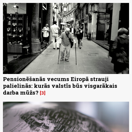
Pensionēšanās vecums Eiropā strauji
palielinās: kurās valstīs būs visgarākais
darba mūžs?
3