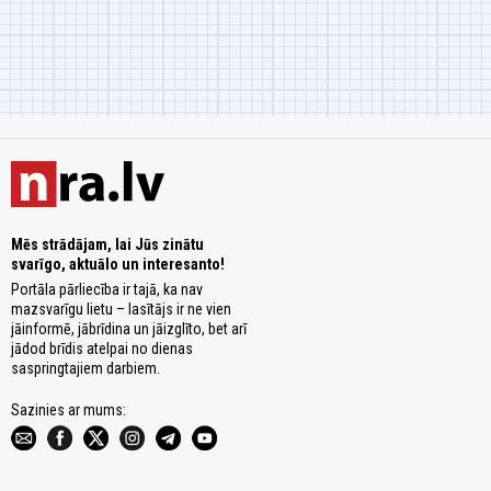
Mēs strādājam, lai Jūs zinātu
svarīgo, aktuālo un interesanto!
Portāla pārliecība ir tajā, ka nav
mazsvarīgu lietu – lasītājs ir ne vien
jāinformē, jābrīdina un jāizglīto, bet arī
jādod brīdis atelpai no dienas
saspringtajiem darbiem.
Sazinies ar mums: