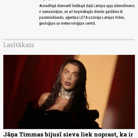
Aizvadītajā diennaktī lielākajā daļā Latvijas upju ūdenslīmenis
ir samazinājies, un arī turpmākajās dienās gaidāma tā
pazemināšanās, aģentūra LETA uzzināja Latvijas Vides,
ģeoloģijas un meteoroloģijas centrā.
Lasītākais
Jāņa Timmas bijusī sieva liek noprast, ka ir