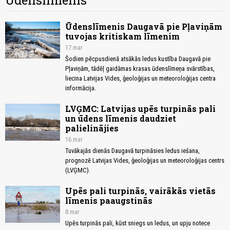
Ūdenslīmenis
Ūdenslīmenis Daugavā pie Pļaviņām
tuvojas kritiskam līmenim
17.mar
Šodien pēcpusdienā atsākās ledus kustība Daugavā pie
Pļaviņām, tādēļ gaidāmas krasas ūdenslīmeņa svārstības,
liecina Latvijas Vides, ģeoloģijas un meteoroloģijas centra
informācija.
LVĢMC: Latvijas upēs turpinās pali
un ūdens līmenis daudziet
palielinājies
16.mar
Tuvākajās dienās Daugavā turpināsies ledus iešana,
prognozē Latvijas Vides, ģeoloģijas un meteoroloģijas centrs
(LVĢMC).
Upēs pali turpinās, vairākās vietās
līmenis paaugstinās
8.mar
Upēs turpinās pali, kūst sniegs un ledus, un upju notece