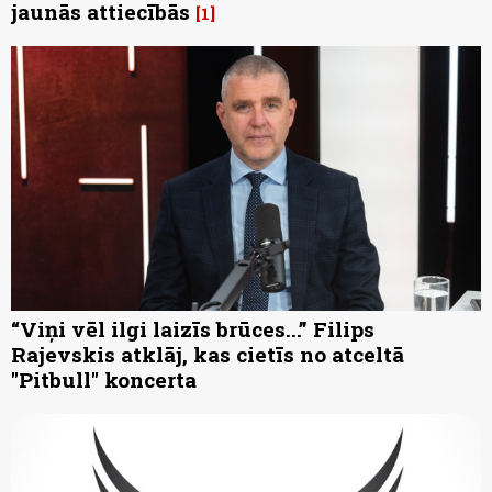
jaunās attiecībās
1
“Viņi vēl ilgi laizīs brūces...” Filips
Rajevskis atklāj, kas cietīs no atceltā
"Pitbull" koncerta