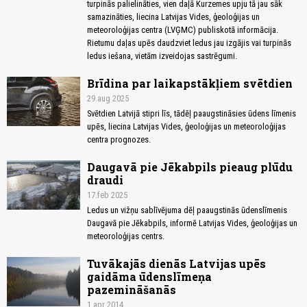
turpinās palielināties, vien daļā Kurzemes upju tā jau sāk
samazināties, liecina Latvijas Vides, ģeoloģijas un
meteoroloģijas centra (LVĢMC) publiskotā informācija.
Rietumu daļas upēs daudzviet ledus jau izgājis vai turpinās
ledus iešana, vietām izveidojas sastrēgumi.
Brīdina par laikapstākļiem svētdien
29.aug 2025
Svētdien Latvijā stipri līs, tādēļ paaugstināsies ūdens līmenis
upēs, liecina Latvijas Vides, ģeoloģijas un meteoroloģijas
centra prognozes.
Daugavā pie Jēkabpils pieaug plūdu
draudi
17.feb 2025
Ledus un vižņu sablīvējuma dēļ paaugstinās ūdenslīmenis
Daugavā pie Jēkabpils, informē Latvijas Vides, ģeoloģijas un
meteoroloģijas centrs.
Tuvākajās dienās Latvijas upēs
gaidāma ūdenslīmeņa
pazemināšanās
1.apr 2014