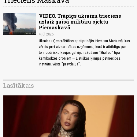
Trieciens Maskavā
VIDEO. Trāpīgs ukraiņu trieciens
uzlaiž gaisā militāru ojektu
Piemaskavā
4.jūl 2025
Ukrainas Ģenerālštābs apstiprinājis triecienu Maskavā, kas
vērsts pret aizsardzības uzņēmumu, kurš ir atbildīgs par
termobārisko kaujas galviņu ražošanu "Shahed" tipa
kamikadzes droniem — Lietišķās ķīmijas pētniecības
institūtu, vēsta "pravda.ua".
Lasītākais