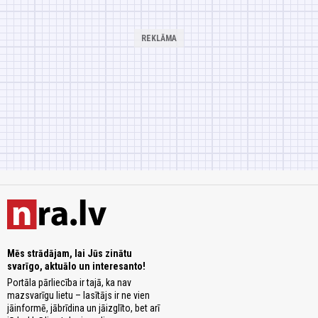
Mēs strādājam, lai Jūs zinātu
svarīgo, aktuālo un interesanto!
Portāla pārliecība ir tajā, ka nav
mazsvarīgu lietu – lasītājs ir ne vien
jāinformē, jābrīdina un jāizglīto, bet arī