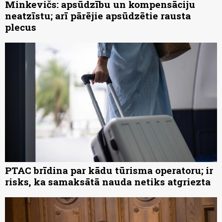
Minkevičs: apsūdzību un kompensāciju
neatzīstu; arī pārējie apsūdzētie rausta
plecus
PTAC brīdina par kādu tūrisma operatoru; ir
risks, ka samaksātā nauda netiks atgriezta