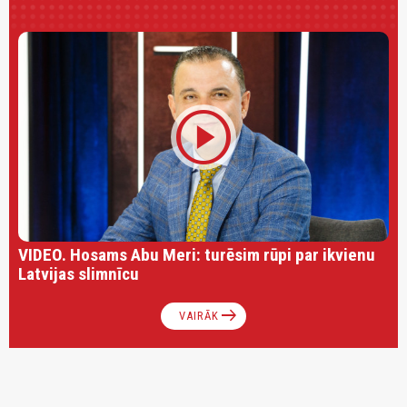
play_circle
VIDEO. Hosams Abu Meri: turēsim rūpi par ikvienu
Latvijas slimnīcu
arrow_right_alt
VAIRĀK