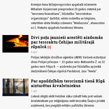
Krievijas tiesa Ņižņijnovgorodas apgabalā inženierim
Mihailam Gurjanovam piespriedusi 20 gadus cietumā par
"terorisma finansēšanu", līdzdalību "teroristiskas
organizācijas" darbībā, valsts nodevību un bēgšanu,
ceturtdien vēsta tīmekļa izdevums "Mediazona", atsaucoties
uz 2. Rietumu apgabala karatiesas lēmumu.
Divi poļu jaunieši arestēti aizdomās
par teroraktu Čehijas militārajā
rūpnīcā
1
6.apr
Polijas Iekšējās drošības aģentūra (ABW) Varšavā aizturējusi
divus Polijas pilsoņus — 23 gadus veco Aleksandru Ž. un 22
gadus veco Filipu B. — aizdomās par līdzdalību apzinātā
dedzināšanā Čehijas rūpnīcā Pardubicē, ziņo "Nexta".
Par apsūdzībām terorismā tiesā Rīgā
aizturētus ārvalstniekus
1.apr
Lietuvā slēgtā sēdē trešdien sāka izskatīt lietu pret sešiem
ārvalstniekiem par mēģinājumu veikt teroraktu Šauļos privātā
uzņēmumā, kas piegādā militāro palīdzību Ukrainai.