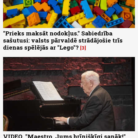
"Prieks maksāt nodokļus." Sabiedrība
sašutusi: valsts pārvaldē strādājošie trīs
dienas spēlējās ar "Lego"?
3
VIDEO. "Maestro, Jums brīnišķīgi sanāk!"