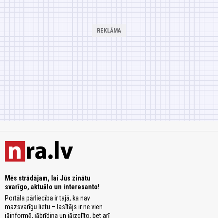
Mēs strādājam, lai Jūs zinātu
svarīgo, aktuālo un interesanto!
Portāla pārliecība ir tajā, ka nav
mazsvarīgu lietu – lasītājs ir ne vien
jāinformē, jābrīdina un jāizglīto, bet arī