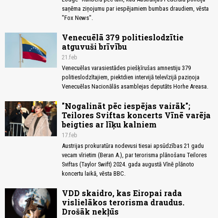
saņēma ziņojumu par iespējamiem bumbas draudiem, vēsta
"Fox News".
Venecuēlā 379 politieslodzītie
atguvuši brīvību
21.feb
Venecuēlas varasiestādes piešķīrušas amnestiju 379
politieslodzītajiem, piektdien intervijā televīzijā paziņoja
Venecuēlas Nacionālās asamblejas deputāts Horhe Areasa.
"Nogalināt pēc iespējas vairāk";
Teilores Sviftas koncerts Vīnē varēja
beigties ar līķu kalniem
17.feb
Austrijas prokuratūra nodevusi tiesai apsūdzības 21 gadu
vecam vīrietim (Beran A.), par terorisma plānošanu Teilores
Sviftas (Taylor Swift) 2024. gada augustā Vīnē plānoto
koncertu laikā, vēsta BBC.
VDD skaidro, kas Eiropai rada
vislielākos terorisma draudus.
Drošāk nekļūs