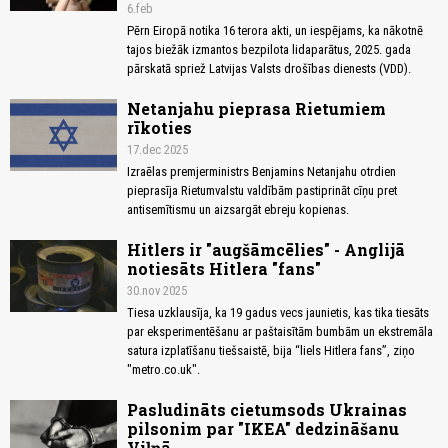
6.feb
Pērn Eiropā notika 16 terora akti, un iespējams, ka nākotnē
tajos biežāk izmantos bezpilota lidaparātus, 2025. gada
pārskatā spriež Latvijas Valsts drošības dienests (VDD).
Netanjahu pieprasa Rietumiem
rīkoties
17.dec 2025
Izraēlas premjerministrs Benjamins Netanjahu otrdien
pieprasīja Rietumvalstu valdībām pastiprināt cīņu pret
antisemītismu un aizsargāt ebreju kopienas.
Hitlers ir "augšāmcēlies" - Anglijā
notiesāts Hitlera "fans"
30.nov 2025
Tiesa uzklausīja, ka 19 gadus vecs jaunietis, kas tika tiesāts
par eksperimentēšanu ar paštaisītām bumbām un ekstremāla
satura izplatīšanu tiešsaistē, bija “liels Hitlera fans”, ziņo
"metro.co.uk".
Pasludināts cietumsods Ukrainas
pilsonim par "IKEA" dedzināšanu
Viļņā