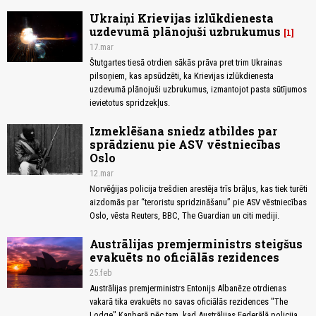
Ukraiņi Krievijas izlūkdienesta
uzdevumā plānojuši uzbrukumus
1
17.mar
Štutgartes tiesā otrdien sākās prāva pret trim Ukrainas
pilsoņiem, kas apsūdzēti, ka Krievijas izlūkdienesta
uzdevumā plānojuši uzbrukumus, izmantojot pasta sūtījumos
ievietotus spridzekļus.
Izmeklēšana sniedz atbildes par
sprādzienu pie ASV vēstniecības
Oslo
12.mar
Norvēģijas policija trešdien arestēja trīs brāļus, kas tiek turēti
aizdomās par “teroristu spridzināšanu” pie ASV vēstniecības
Oslo, vēsta Reuters, BBC, The Guardian un citi mediji.
Austrālijas premjerministrs steigšus
evakuēts no oficiālās rezidences
25.feb
Austrālijas premjerministrs Entonijs Albanēze otrdienas
vakarā tika evakuēts no savas oficiālās rezidences "The
Lodge" Kanberā pēc tam, kad Austrālijas Federālā policija