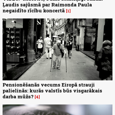
Ļaudis sajūsmā par Raimonda Paula
negaidīto rīcību koncertā
1
Pensionēšanās vecums Eiropā strauji
palielinās: kurās valstīs būs visgarākais
darba mūžs?
4