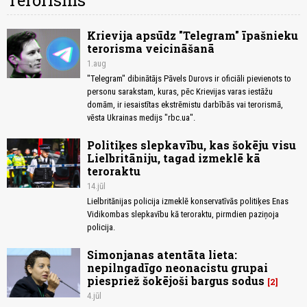
Terorisms
Krievija apsūdz "Telegram" īpašnieku
terorisma veicināšanā
1.aug
"Telegram" dibinātājs Pāvels Durovs ir oficiāli pievienots to
personu sarakstam, kuras, pēc Krievijas varas iestāžu
domām, ir iesaistītas ekstrēmistu darbībās vai terorismā,
vēsta Ukrainas medijs "rbc.ua".
Politiķes slepkavību, kas šokēju visu
Lielbritāniju, tagad izmeklē kā
teroraktu
14.jūl
Lielbritānijas policija izmeklē konservatīvās politiķes Enas
Vidikombas slepkavību kā teroraktu, pirmdien paziņoja
policija.
Simonjanas atentāta lieta:
nepilngadīgo neonacistu grupai
piespriež šokējoši bargus sodus
2
4.jūl