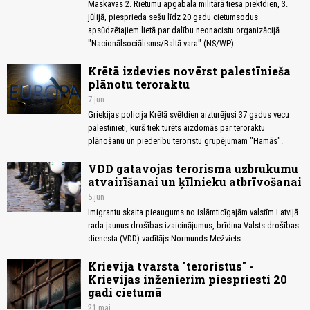
Maskavas 2. Rietumu apgabala militārā tiesa piektdien, 3.
jūlijā, piesprieda sešu līdz 20 gadu cietumsodus
apsūdzētajiem lietā par dalību neonacistu organizācijā
"Nacionālsociālisms/Baltā vara" (NS/WP).
Krētā izdevies novērst palestīnieša
plānotu teroraktu
7.jun
Grieķijas policija Krētā svētdien aizturējusi 37 gadus vecu
palestīnieti, kurš tiek turēts aizdomās par teroraktu
plānošanu un piederību teroristu grupējumam "Hamās".
VDD gatavojas terorisma uzbrukumu
atvairīšanai un ķīlnieku atbrīvošanai
5.jun
Imigrantu skaita pieaugums no islāmticīgajām valstīm Latvijā
rada jaunus drošības izaicinājumus, brīdina Valsts drošības
dienesta (VDD) vadītājs Normunds Mežviets.
Krievija tvarsta "teroristus" -
Krievijas inženierim piespriesti 20
gadi cietumā
21.mai