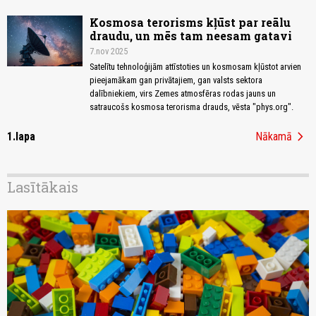
Kosmosa terorisms kļūst par reālu
draudu, un mēs tam neesam gatavi
7.nov 2025
Satelītu tehnoloģijām attīstoties un kosmosam kļūstot arvien
pieejamākam gan privātajiem, gan valsts sektora
dalībniekiem, virs Zemes atmosfēras rodas jauns un
satraucošs kosmosa terorisma drauds, vēsta "phys.org".
chevron_right
1.lapa
Nākamā
Lasītākais