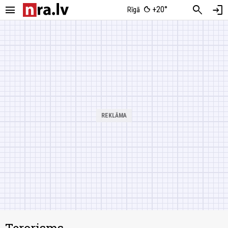
menu
search
login
+20°
Rīgā