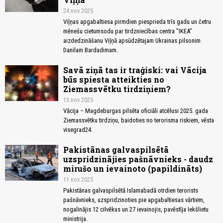
24.nov 2025
Viļņas apgabaltiesa pirmdien piesprieda trīs gadu un četru
mēnešu cietumsodu par tirdzniecības centra "IKEA"
aizdedzināšanu Viļņā apsūdzētajam Ukrainas pilsonim
Danilam Bardadimam.
Savā ziņā tas ir traģiski: vai Vācija
būs spiesta atteikties no
Ziemassvētku tirdziņiem?
13.nov 2025
Vācija – Magdeburgas pilsēta oficiāli atcēlusi 2025. gada
Ziemassvētku tirdziņu, baidoties no terorisma riskiem, vēsta
visegrad24.
Pakistānas galvaspilsētā
uzspridzinājies pašnāvnieks - daudz
mirušo un ievainoto (papildināts)
11.nov 2025
Pakistānas galvaspilsētā Islamabadā otrdien terorists
pašnāvnieks, uzspridzinoties pie apgabaltiesas vārtiem,
nogalinājis 12 cilvēkus un 27 ievainojis, pavēstīja Iekšlietu
ministrija.