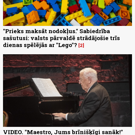
"Prieks maksāt nodokļus." Sabiedrība
sašutusi: valsts pārvaldē strādājošie trīs
dienas spēlējās ar "Lego"?
2
VIDEO. "Maestro, Jums brīnišķīgi sanāk!"