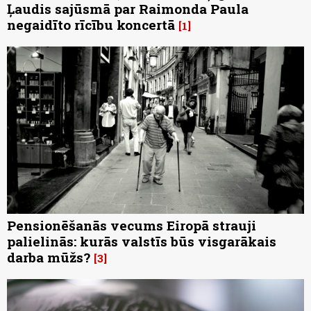
Ļaudis sajūsmā par Raimonda Paula
negaidīto rīcību koncertā
1
Pensionēšanās vecums Eiropā strauji
palielinās: kurās valstīs būs visgarākais
darba mūžs?
3