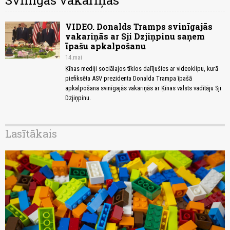
Svinīgās vakariņas
VIDEO. Donalds Tramps svinīgajās
vakariņās ar Sji Dzjiņpinu saņem
īpašu apkalpošanu
14.mai
Ķīnas mediji sociālajos tīklos dalījušies ar videoklipu, kurā
piefiksēta ASV prezidenta Donalda Trampa īpašā
apkalpošana svinīgajās vakariņās ar Ķīnas valsts vadītāju Sji
Dzjiņpinu.
Lasītākais