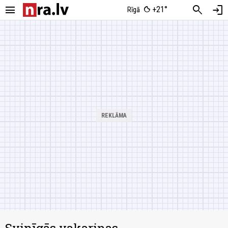
menu
search
login
+21°
Rīgā