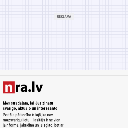
Mēs strādājam, lai Jūs zinātu
svarīgo, aktuālo un interesanto!
Portāla pārliecība ir tajā, ka nav
mazsvarīgu lietu – lasītājs ir ne vien
jāinformē, jābrīdina un jāizglīto, bet arī