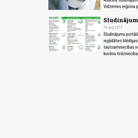
Alūksnē sludinājumu 
Vidzemes reģiona pā
Sludinājum
16.aug 2017
Sludinājumu portālā
iegādāties blēdīgas
tautsaimniecības n
kucēnu tirdzniecība