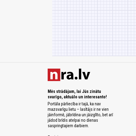
Mēs strādājam, lai Jūs zinātu
svarīgo, aktuālo un interesanto!
Portāla pārliecība ir tajā, ka nav
mazsvarīgu lietu – lasītājs ir ne vien
jāinformē, jābrīdina un jāizglīto, bet arī
jādod brīdis atelpai no dienas
saspringtajiem darbiem.