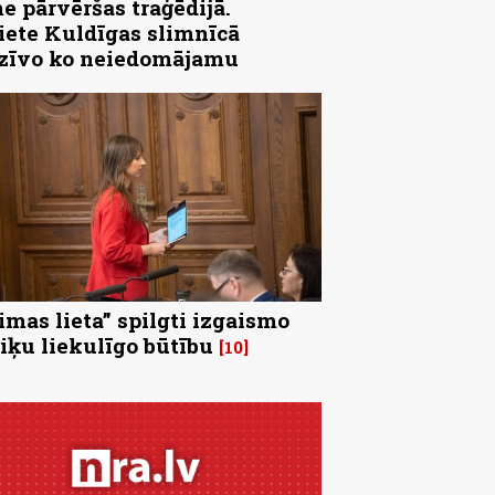
e pārvēršas traģēdijā.
iete Kuldīgas slimnīcā
zīvo ko neiedomājamu
imas lieta” spilgti izgaismo
tiķu liekulīgo būtību
10