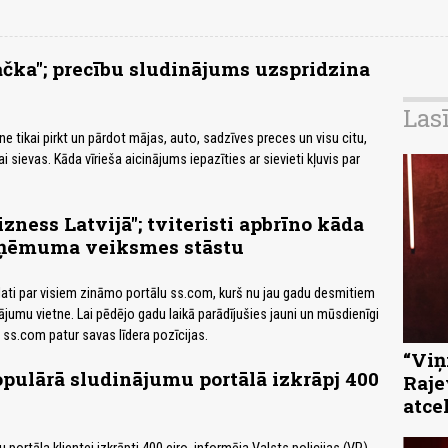
ačka"; precību sludinājums uzspridzina
Las
e tikai pirkt un pārdot mājas, auto, sadzīves preces un visu citu,
 vai sievas. Kāda vīrieša aicinājums iepazīties ar sievieti kļuvis par
zness Latvijā"; tviteristi apbrīno kāda
zņēmuma veiksmes stāstu
 dati par visiem zināmo portālu ss.com, kurš nu jau gadu desmitiem
ājumu vietne. Lai pēdējo gadu laikā parādījušies jauni un mūsdienīgi
 ss.com patur savas līdera pozīcijas.
“Viņi
opulārā sludinājumu portālā izkrāpj 400
Raje
atce