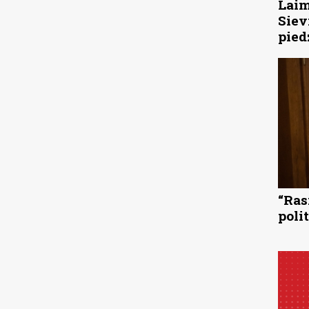
Laim
Siev
pied
“Ras
poli