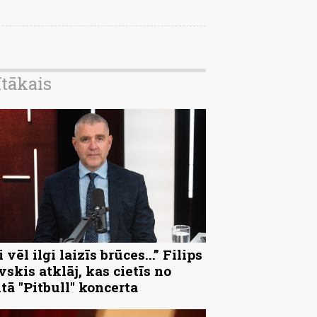
ītākais
 vēl ilgi laizīs brūces...” Filips
vskis atklāj, kas cietīs no
ltā "Pitbull" koncerta