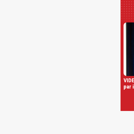
VIDE
par 