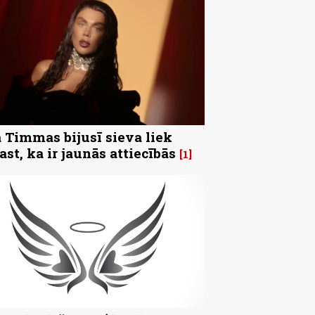
 Timmas bijusī sieva liek
ast, ka ir jaunās attiecībās
1