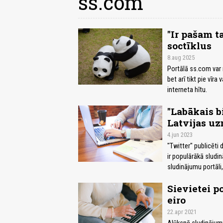
ss.com
"Ir pašam t
soctīklus
8.aug 2025
Portālā ss.com var n
bet arī tikt pie vīra
interneta hītu.
"Labākais bi
Latvijas u
4.jun 2023
"Twitter" publicēti
ir populārākā sludin
sludinājumu portāli,
Sievietei p
eiro
22.apr 2021