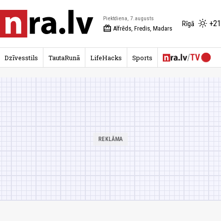
Piektdiena, 7.augusts
+21
Rīgā
redeem
Alfrēds, Fredis, Madars
Dzīvesstils
TautaRunā
LifeHacks
Sports