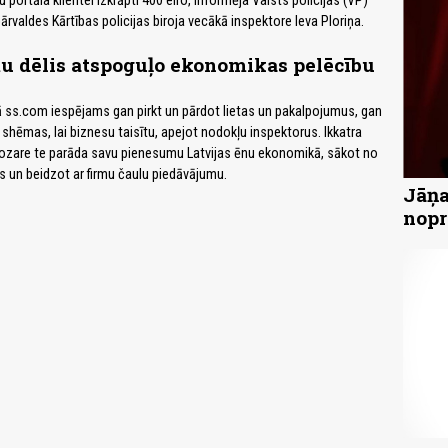
portāla klientei izkrāpti 400 eiro, informēja Valsts policijas (VP)
rvaldes Kārtības policijas biroja vecākā inspektore Ieva Ploriņa.
u dēlis atspoguļo ekonomikas pelēcību
 ss.com iespējams gan pirkt un pārdot lietas un pakalpojumus, gan
 shēmas, lai biznesu taisītu, apejot nodokļu inspektorus. Ikkatra
ozare te parāda savu pienesumu Latvijas ēnu ekonomikā, sākot no
s un beidzot ar firmu čaulu piedāvājumu.
Jāņa
nopr