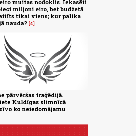
 eiro muitas nodoklis. Iekasēti
pieci miljoni eiro, bet budžetā
aitīts tikai viens; kur palika
jā nauda?
4
e pārvēršas traģēdijā.
iete Kuldīgas slimnīcā
zīvo ko neiedomājamu