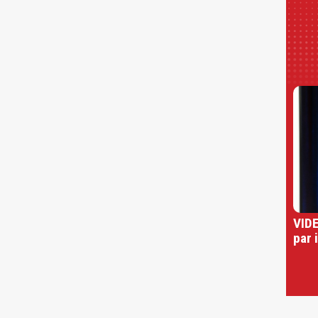
VIDE
par 