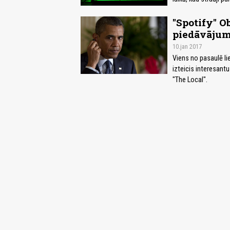
"Spotify" O
piedāvāju
10.jan 2017
Viens no pasaulē li
izteicis interesan
"The Local".