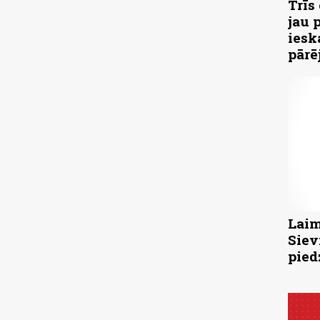
Trīs
jau 
iesk
pārē
Laim
Siev
pied