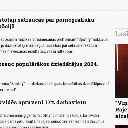
ietotāji satraucas par pornogrāfisku
kācijā
Las
vadošajām mūzikas straumēšanas platformām “Spotify” nokļuvusi
 jo daži lietotāji ir iesnieguši sūdzības par seksuāla rakstura
rmas meklēšanas rezultātos, vēsta ndtv.com.
osauc populārākos dziedātājus 2024.
rma “Spotify” ir noteikusi 2024. gada klausītākos dziedātājus visā
n.lite.net”.
ikvidēs aptuveni 17% darbavietu
“Viņi
Raje
atce
straumēšanas gigants "Spotify" pirmdien paziņoja, ka likvidēs
pējā darbavietu skaita, tādējādi cenšoties samazināt izdevumus
palēninās ekonomikas izaugsme.