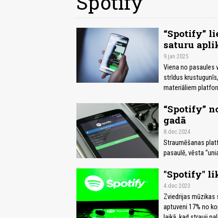
Spotify
“Spotify” l
saturu apli
9.jan 2025
Viena no pasaules 
strīdus krustugunīs,
materiāliem platfo
“Spotify” n
gadā
8.dec 2024
Straumēšanas platfo
pasaulē, vēsta “unia
"Spotify" l
4.dec 2023
Zviedrijas mūzikas 
aptuveni 17% no ko
laikā, kad strauji 