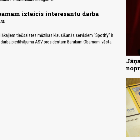
bamam izteicis interesantu darba
mu
elākajiem tiešsaistes mūzikas klausīšanās servisiem "Spotify" ir
tu darba piedāvājumu ASV prezidentam Barakam Obamam, vēsta
Jāņa
nopr