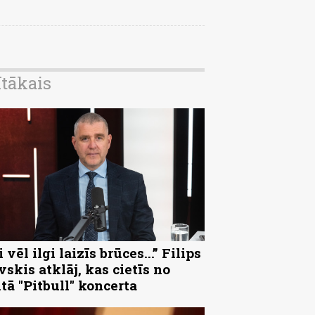
ītākais
 vēl ilgi laizīs brūces...” Filips
vskis atklāj, kas cietīs no
ltā "Pitbull" koncerta