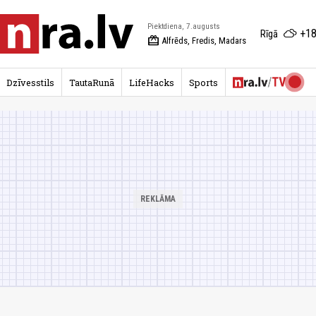
Piektdiena, 7.augusts
+18
Rīgā
redeem
Alfrēds, Fredis, Madars
Dzīvesstils
TautaRunā
LifeHacks
Sports