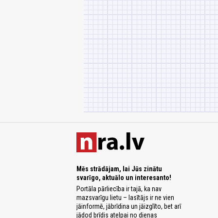
Mēs strādājam, lai Jūs zinātu
svarīgo, aktuālo un interesanto!
Portāla pārliecība ir tajā, ka nav
mazsvarīgu lietu – lasītājs ir ne vien
jāinformē, jābrīdina un jāizglīto, bet arī
jādod brīdis atelpai no dienas