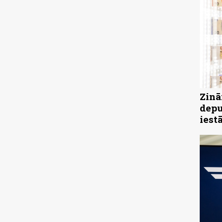
Zinā
depu
iest