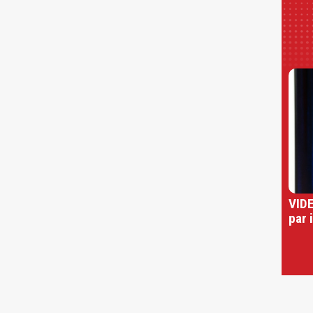
VIDE
par 