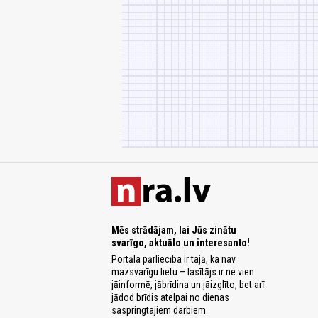
Mēs strādājam, lai Jūs zinātu
svarīgo, aktuālo un interesanto!
Portāla pārliecība ir tajā, ka nav
mazsvarīgu lietu – lasītājs ir ne vien
jāinformē, jābrīdina un jāizglīto, bet arī
jādod brīdis atelpai no dienas
saspringtajiem darbiem.