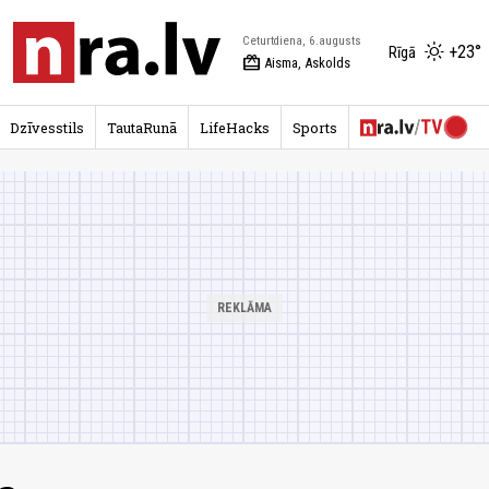
Ceturtdiena, 6.augusts
+23°
Rīgā
redeem
Aisma, Askolds
Dzīvesstils
TautaRunā
LifeHacks
Sports