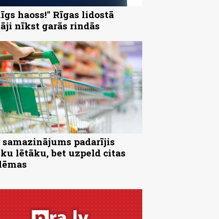
nīgs haoss!" Rīgas lidostā
tāji nīkst garās rindās
samazinājums padarījis
iku lētāku, bet uzpeld citas
lēmas