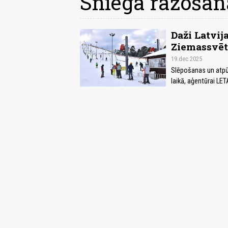
Sniega ražošan
Daži Latvij
Ziemassvētk
19.dec 2025
Slēpošanas un atpū
laikā, aģentūrai LET