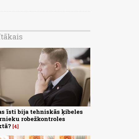
ītākais
s īsti bija tehniskās ķibeles
rnieku robežkontroles
ktā?
4