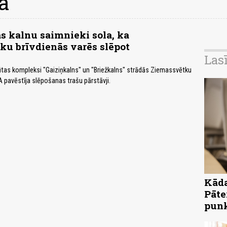
a
as kalnu saimnieki sola, ka
u brīvdienās varēs slēpot
Las
tas kompleksi "Gaiziņkalns" un "Briežkalns" strādās Ziemassvētku
A pavēstīja slēpošanas trašu pārstāvji.
Kāda
Pāte
pun