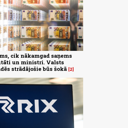
ms, cik nākamgad saņems
tāti un ministri. Valsts
ādēs strādājošie būs šokā
2