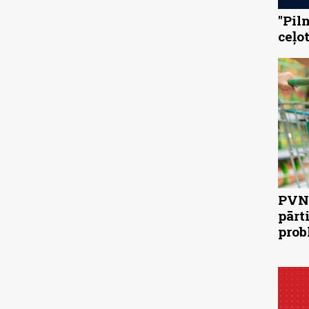
"Pil
ceļo
PVN 
pārt
prob