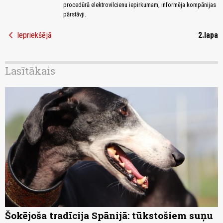
procedūrā elektrovilcienu iepirkumam, informēja kompānijas
pārstāvji.
chevron_left
Iepriekšējā
2.lapa
Lasītākais
Šokējoša tradīcija Spānijā: tūkstošiem suņu