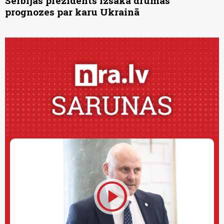
Serbijas prezidents izsaka drūmas
prognozes par karu Ukrainā
play_circle