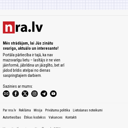
Mēs strādājam, lai Jūs zinātu
svarīgo, aktuālo un interesanto!
Portāla pārliecība ir tajā, ka nav
mazsvarīgu lietu – lasītājs ir ne vien
jāinformē, jābrīdina un jāizglīto, bet arī
jādod brīdis atelpai no dienas
saspringtajiem darbiem.
Sazinies ar mums:
Par nra.lv
Reklāma
Misija
Privātuma politika
Lietošanas noteikumi
Autortiesības
Ētikas kodekss
Vakances
Kontakti