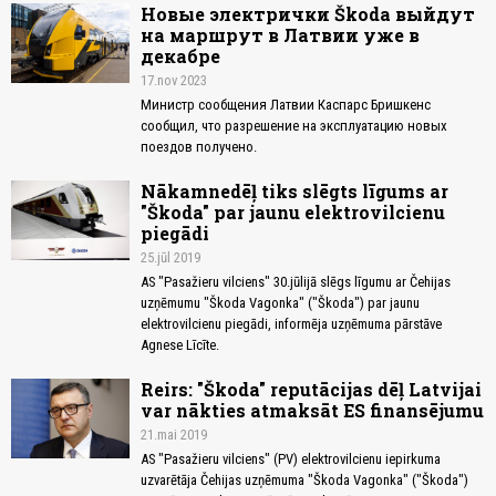
Новые электрички Škoda выйдут
на маршрут в Латвии уже в
декабре
17.nov 2023
Министр сообщения Латвии Каспарс Бришкенс
сообщил, что разрешение на эксплуатацию новых
поездов получено.
Nākamnedēļ tiks slēgts līgums ar
"Škoda" par jaunu elektrovilcienu
piegādi
25.jūl 2019
AS "Pasažieru vilciens" 30.jūlijā slēgs līgumu ar Čehijas
uzņēmumu "Škoda Vagonka" ("Škoda") par jaunu
elektrovilcienu piegādi, informēja uzņēmuma pārstāve
Agnese Līcīte.
Reirs: "Škoda" reputācijas dēļ Latvijai
var nākties atmaksāt ES finansējumu
21.mai 2019
AS "Pasažieru vilciens" (PV) elektrovilcienu iepirkuma
uzvarētāja Čehijas uzņēmuma "Škoda Vagonka" ("Škoda")