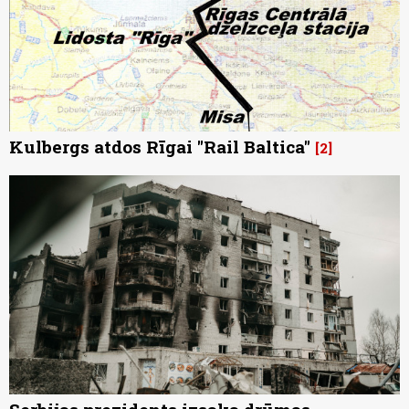
Kulbergs atdos Rīgai "Rail Baltica"
2