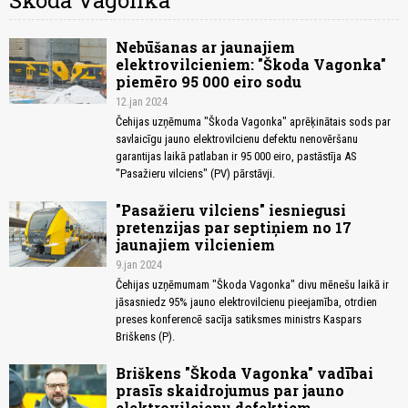
Škoda Vagonka
Nebūšanas ar jaunajiem
elektrovilcieniem: "Škoda Vagonka"
piemēro 95 000 eiro sodu
12.jan 2024
Čehijas uzņēmuma "Škoda Vagonka" aprēķinātais sods par
savlaicīgu jauno elektrovilcienu defektu nenovēršanu
garantijas laikā patlaban ir 95 000 eiro, pastāstīja AS
"Pasažieru vilciens" (PV) pārstāvji.
"Pasažieru vilciens" iesniegusi
pretenzijas par septiņiem no 17
jaunajiem vilcieniem
9.jan 2024
Čehijas uzņēmumam "Škoda Vagonka" divu mēnešu laikā ir
jāsasniedz 95% jauno elektrovilcienu pieejamība, otrdien
preses konferencē sacīja satiksmes ministrs Kaspars
Briškens (P).
Briškens "Škoda Vagonka" vadībai
prasīs skaidrojumus par jauno
elektrovilcienu defektiem