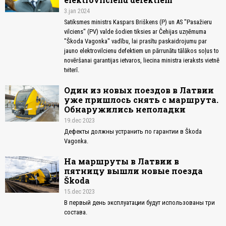
3.jan 2024
Satiksmes ministrs Kaspars Briškens (P) un AS "Pasažieru
vilciens" (PV) valde šodien tiksies ar Čehijas uzņēmuma
"Škoda Vagonka" vadību, lai prasītu paskaidrojumu par
jauno elektrovilcienu defektiem un pārrunātu tālākos soļus to
novēršanai garantijas ietvaros, liecina ministra ieraksts vietnē
tviterī.
Один из новых поездов в Латвии
уже пришлось снять с маршрута.
Обнаружились неполадки
19.dec 2023
Дефекты должны устранить по гарантии в Škoda
Vagonka.
На маршруты в Латвии в
пятницу вышли новые поезда
Škoda
15.dec 2023
В первый день эксплуатации будут использованы три
состава.