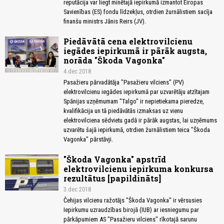
reputācija var liegt minētajā iepirkumā izmantot Eiropas
Savienības (ES) fondu līdzekļus, otrdien žurnālistiem sacīja
finanšu ministrs Jānis Reirs (JV).
Piedāvātā cena elektrovilcienu
iegādes iepirkumā ir pārāk augsta,
norāda "Škoda Vagonka"
4.dec 2018
Pasažieru pārvadātāja "Pasažieru vilciens" (PV)
elektrovilcienu iegādes iepirkumā par uzvarētāju atzītajam
Spānijas uzņēmumam "Talgo" ir nepietiekama pieredze,
kvalifikācija un tā piedāvātās izmaksas uz vienu
elektrovilciena sēdvietu gadā ir pārāk augstas, lai uzņēmums
uzvarētu šajā iepirkumā, otrdien žurnālistiem teica "Škoda
Vagonka" pārstāvji.
"Škoda Vagonka" apstrīd
elektrovilcienu iepirkuma konkursa
rezultātus [papildināts]
3.dec 2018
Čehijas vilcienu ražotājs "Škoda Vagonka" ir vērsusies
Iepirkumu uzraudzības birojā (IUB) ar iesniegumu par
pārkāpumiem AS "Pasažieru vilciens" rīkotajā sarunu