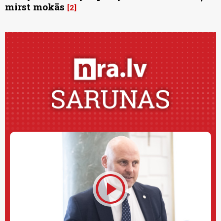
mirst mokās
2
play_circle