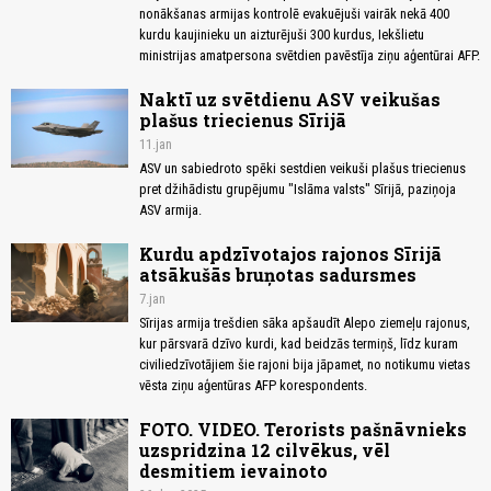
nonākšanas armijas kontrolē evakuējuši vairāk nekā 400
kurdu kaujinieku un aizturējuši 300 kurdus, Iekšlietu
ministrijas amatpersona svētdien pavēstīja ziņu aģentūrai AFP.
Naktī uz svētdienu ASV veikušas
plašus triecienus Sīrijā
11.jan
ASV un sabiedroto spēki sestdien veikuši plašus triecienus
pret džihādistu grupējumu "Islāma valsts" Sīrijā, paziņoja
ASV armija.
Kurdu apdzīvotajos rajonos Sīrijā
atsākušās bruņotas sadursmes
7.jan
Sīrijas armija trešdien sāka apšaudīt Alepo ziemeļu rajonus,
kur pārsvarā dzīvo kurdi, kad beidzās termiņš, līdz kuram
civiliedzīvotājiem šie rajoni bija jāpamet, no notikumu vietas
vēsta ziņu aģentūras AFP korespondents.
FOTO. VIDEO. Terorists pašnāvnieks
uzspridzina 12 cilvēkus, vēl
desmitiem ievainoto