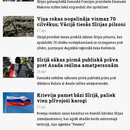
Sīrijas galvaspilsētā Damaskā Francijas prezidenta Emanuela
Makrona vizītes laikā nogranduši divi sprādzieni.
Viņa rokas nogalināja vismaz 70
cilvēkus; Vācijā tiesās Sīrijas pilsoni
27.apr
Vācijā pirmdien tiesas priekšā stāsies Sīrijas pilsonis, kas
apsūdzēts 70 cilvēku noslepkavošanā un noziegumos pret
cilvēci, paziņojusi Augstākā reģionālā tiesa Koblencā.
Sīrijā sākas pirmā publiskā prāva
pret Asada režīma amatpersonām
26.apr
Damaskā svētdien sākusies pirmā publiskā prāva pret
diktatora Bašara al Asada režīma amatpersonām.
Krievija pamet bāzi Sīrijā, paliek
vien plīvojoši karogi
27.jan
Krievija izvedusi savus karavīrus no Kamišli lidostas Sīrijas
ziemeļaustrumos, kas agrāk atradās kurdu autonomajā
teritorijā, ziņo aģentūra "Reuters".