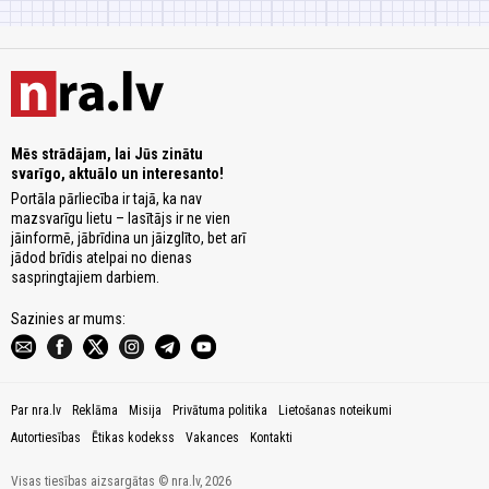
Mēs strādājam, lai Jūs zinātu
svarīgo, aktuālo un interesanto!
Portāla pārliecība ir tajā, ka nav
mazsvarīgu lietu – lasītājs ir ne vien
jāinformē, jābrīdina un jāizglīto, bet arī
jādod brīdis atelpai no dienas
saspringtajiem darbiem.
Sazinies ar mums:
Par nra.lv
Reklāma
Misija
Privātuma politika
Lietošanas noteikumi
Autortiesības
Ētikas kodekss
Vakances
Kontakti
Visas tiesības aizsargātas © nra.lv, 2026