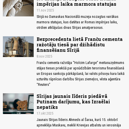
impērijas laika marmora statujas
11.nov 2025
Sīrijā no Damaskas Nacionālā muzeja nozagtas vairākas
marmora statujas, kas datētas ar Romas impērijas laiku,
otrdien atklājušas divas Sīrijas amatpersonas.
Bezprecedenta lietā Franču cementa
ražotāju tiesā par džihādistu
finansēšanu Sīrijā
8.nov 2025
Franču cementa ražotāja “Holcim Lafarge” meitasuzņēmums
stājas tiesas priekšā par apsūdzībām terorisma finansēšanā
un Eiropas sankciju pārkāpšanā, lai valsts pilsoņu kara laikā
uzturētu rūpnīcas darbību Sīrijas ziemeļos, vēsta aģentūra
“Reuters”
Sīrijas jaunais līderis piedāvā
Putinam darījumu, kas Izraēlai
nepatiks
17.okt 2025
Jaunais Sīrijas līderis Ahmeds al Šaraa, kurš 15. oktobrī
apmeklēja Maskavu, meklē Krievijas atbalstu un ierosināja