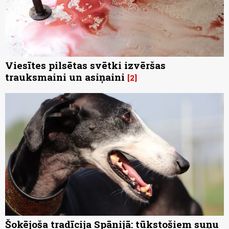
Viesītes pilsētas svētki izvēršas
trauksmaini un asiņaini
2
Šokējoša tradīcija Spānijā: tūkstošiem suņu