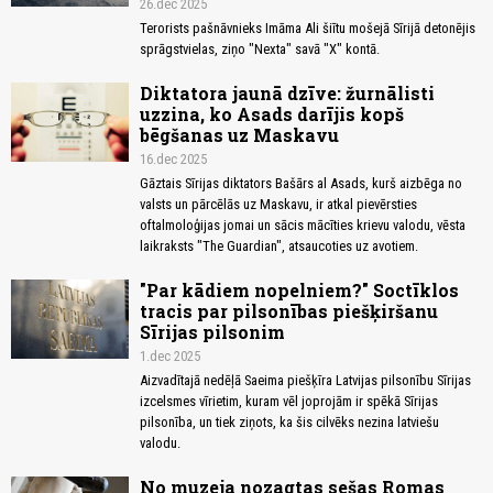
26.dec 2025
Terorists pašnāvnieks Imāma Ali šiītu mošejā Sīrijā detonējis
sprāgstvielas, ziņo "Nexta" savā "X" kontā.
Diktatora jaunā dzīve: žurnālisti
uzzina, ko Asads darījis kopš
bēgšanas uz Maskavu
16.dec 2025
Gāztais Sīrijas diktators Bašārs al Asads, kurš aizbēga no
valsts un pārcēlās uz Maskavu, ir atkal pievērsties
oftalmoloģijas jomai un sācis mācīties krievu valodu, vēsta
laikraksts "The Guardian", atsaucoties uz avotiem.
"Par kādiem nopelniem?" Soctīklos
tracis par pilsonības piešķiršanu
Sīrijas pilsonim
1.dec 2025
Aizvadītajā nedēļā Saeima piešķīra Latvijas pilsonību Sīrijas
izcelsmes vīrietim, kuram vēl joprojām ir spēkā Sīrijas
pilsonība, un tiek ziņots, ka šis cilvēks nezina latviešu
valodu.
No muzeja nozagtas sešas Romas