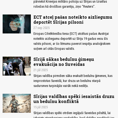
pārvietot Krievijas militāro policiju uz Sīrijas un Izraēlas
robežas kā drošības garantiju, ziņo “Reuters”.
ECT atceļ pašas noteikto aizliegumu
deportēt Sīrijas pilsoni
27.sep 2025
Eiropas Cilvēktiesību tiesa (ECT) atcēlusi pašas Austrijai
noteikto aizliegumu deportēt uz Sīriju 19 gadus vecu šīs
valsts pilsoni, ar šo lēmumu paverot iespēju analoģiskiem
soļiem arī citās Eiropas valstīs.
Sīrijā sākas beduīnu ģimeņu
evakuācija no Suveidas
21.jūl 2025
Sīrijas valdība pirmdien sāka evakuēt beduīnu ģimenes, kas
iesprostotas Suveidā, kur druzu un beduīnu starpā
sadursmes turpinājās vairāk nekā nedēļu.
Sīrijas valdības spēki iesaistās druzu
un beduīnu konfliktā
15.jūl 2025
Sīrijas valdības spēki otrdien iegājuši Suveidas pilsētā, lai
izbeigtu starpkopienu vardarbību, kurā dzīvību zaudējuši jau