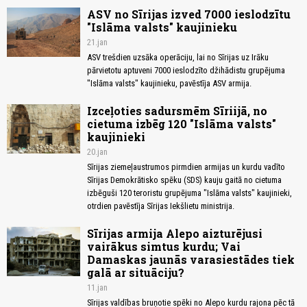
ASV no Sīrijas izved 7000 ieslodzītu
"Islāma valsts" kaujinieku
21.jan
ASV trešdien uzsāka operāciju, lai no Sīrijas uz Irāku
pārvietotu aptuveni 7000 ieslodzīto džihādistu grupējuma
"Islāma valsts" kaujinieku, pavēstīja ASV armija.
Izceļoties sadursmēm Sīriijā, no
cietuma izbēg 120 "Islāma valsts"
kaujinieki
20.jan
Sīrijas ziemeļaustrumos pirmdien armijas un kurdu vadīto
Sīrijas Demokrātisko spēku (SDS) kauju gaitā no cietuma
izbēguši 120 teroristu grupējuma "Islāma valsts" kaujinieki,
otrdien pavēstīja Sīrijas Iekšlietu ministrija.
Sīrijas armija Alepo aizturējusi
vairākus simtus kurdu; Vai
Damaskas jaunās varasiestādes tiek
galā ar situāciju?
11.jan
Sīrijas valdības bruņotie spēki no Alepo kurdu rajona pēc tā