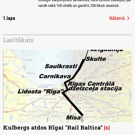
vairāk nekā 100 cilvēki un gandrīz 200 tikuši ievainoti.
chevron_right
1.lapa
Nākamā
Lasītākais
Kulbergs atdos Rīgai "Rail Baltica"
6