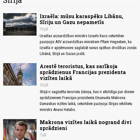
Sīrija
Izraēla: mūsu karaspēks Libānu,
Sīriju un Gazu nepametīs
16.jūl
Izraēlas aizsardzības ministrs Izraels Kacs ceturtdien
paziņojis ASV aizsardzības ministram Pītam Hegsetam, ka
Izraēla ir apņēmusies saglabāt savus spēkus drošības zonās
Libānā, Sīrijā un Gazas joslā.
Arestē teroristus, kas sarīkoja
sprādzienus Francijas prezidenta
vizītes laikā
10.jūl
Sīrijā ir sagūstīta teroristu šūniņa, kas ir atbildīga par diviem
sprādzieniem Francijas prezidenta Emanuela Makrona
Damaskas vizītes laikā, ceturtdien paziņoja Sīrijas iekšlietu
ministrs Anass Hatabs.
Makrona vizītes laikā nogrand divi
sprādzieni
7.jūl