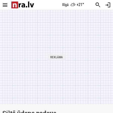
menu
search
login
+21°
Rīgā