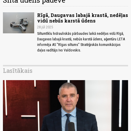
Siltā ūdens padeve
Rīgā, Daugavas labajā krastā, nedēļas
vidū nebūs karstā ūdens
28.jūl 2025
Siltumtīklu hidrauliskās pārbaudes laikā nedēļas vidū Rīgā,
Daugavas labajā krastā, nebūs karstā ūdens, aģentūru LETA
informēja AS "Rīgas siltums" Stratēģiskās komunikācijas
daļas vadītājs Ivo Valdovskis.
Lasītākais