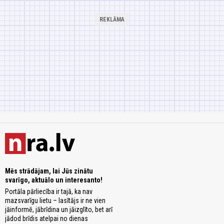
Mēs strādājam, lai Jūs zinātu
svarīgo, aktuālo un interesanto!
Portāla pārliecība ir tajā, ka nav
mazsvarīgu lietu – lasītājs ir ne vien
jāinformē, jābrīdina un jāizglīto, bet arī
jādod brīdis atelpai no dienas