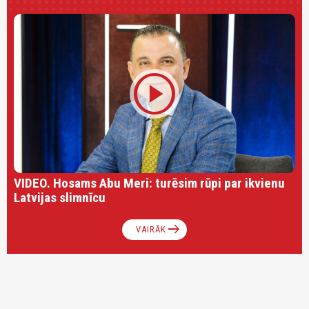
play_circle
VIDEO. Hosams Abu Meri: turēsim rūpi par ikvienu
Latvijas slimnīcu
arrow_right_alt
VAIRĀK