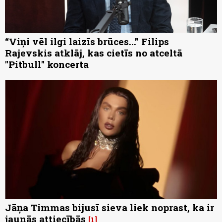
“Viņi vēl ilgi laizīs brūces...” Filips
Rajevskis atklāj, kas cietīs no atceltā
"Pitbull" koncerta
Jāņa Timmas bijusī sieva liek noprast, ka ir
jaunās attiecībās
1