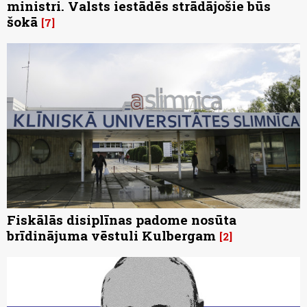
ministri. Valsts iestādēs strādājošie būs
šokā
7
Fiskālās disiplīnas padome nosūta
brīdinājuma vēstuli Kulbergam
2