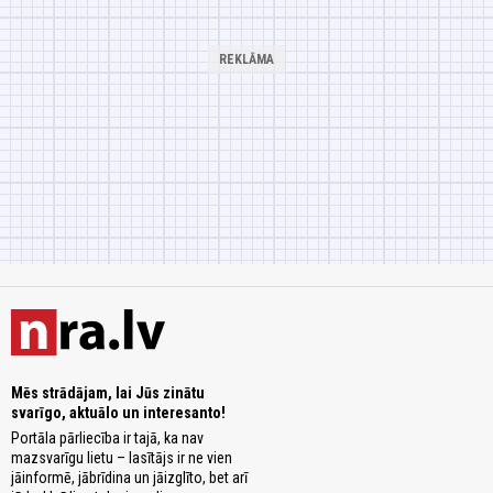
Mēs strādājam, lai Jūs zinātu
svarīgo, aktuālo un interesanto!
Portāla pārliecība ir tajā, ka nav
mazsvarīgu lietu – lasītājs ir ne vien
jāinformē, jābrīdina un jāizglīto, bet arī