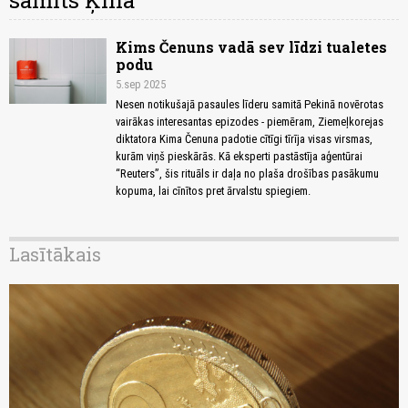
samits Ķīnā
Kims Čenuns vadā sev līdzi tualetes
podu
5.sep 2025
Nesen notikušajā pasaules līderu samitā Pekinā novērotas
vairākas interesantas epizodes - piemēram, Ziemeļkorejas
diktatora Kima Čenuna padotie cītīgi tīrīja visas virsmas,
kurām viņš pieskārās. Kā eksperti pastāstīja aģentūrai
“Reuters”, šis rituāls ir daļa no plaša drošības pasākumu
kopuma, lai cīnītos pret ārvalstu spiegiem.
Lasītākais