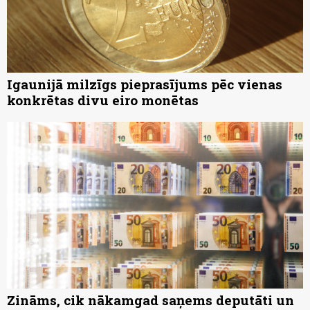
Igaunijā milzīgs pieprasījums pēc vienas
konkrētas divu eiro monētas
Zināms, cik nākamgad saņems deputāti un