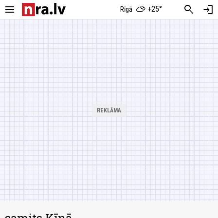
menu
search
login
+25°
Rīgā