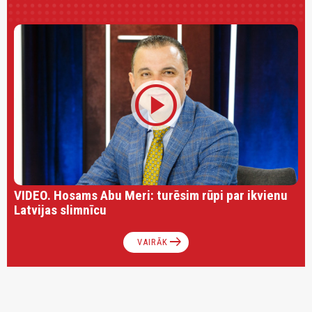
play_circle
VIDEO. Hosams Abu Meri: turēsim rūpi par ikvienu
Latvijas slimnīcu
arrow_right_alt
VAIRĀK