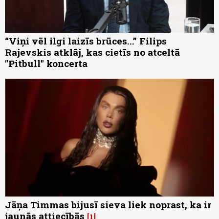
“Viņi vēl ilgi laizīs brūces...” Filips
Rajevskis atklāj, kas cietīs no atceltā
"Pitbull" koncerta
Jāņa Timmas bijusī sieva liek noprast, ka ir
jaunās attiecībās
1