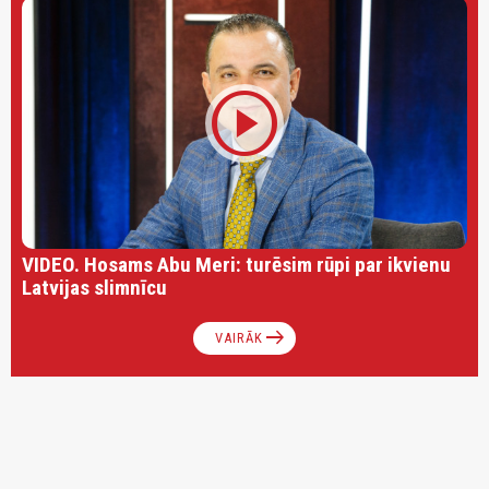
play_circle
VIDEO. Hosams Abu Meri: turēsim rūpi par ikvienu
Latvijas slimnīcu
arrow_right_alt
VAIRĀK