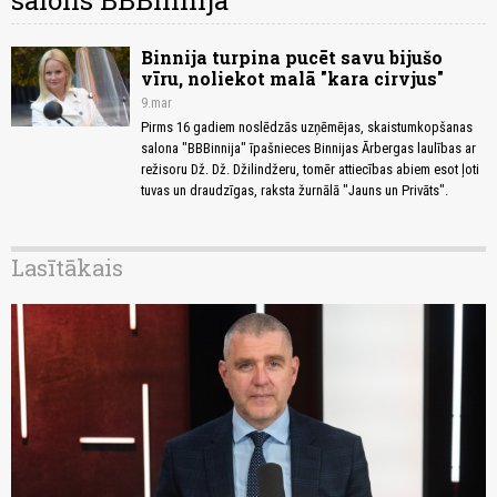
salons BBBinnija
Binnija turpina pucēt savu bijušo
vīru, noliekot malā "kara cirvjus"
9.mar
Pirms 16 gadiem noslēdzās uzņēmējas, skaistumkopšanas
salona "BBBinnija" īpašnieces Binnijas Ārbergas laulības ar
režisoru Dž. Dž. Džilindžeru, tomēr attiecības abiem esot ļoti
tuvas un draudzīgas, raksta žurnālā "Jauns un Privāts".
Lasītākais