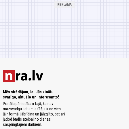
Mēs strādājam, lai Jūs zinātu
svarīgo, aktuālo un interesanto!
Portāla pārliecība ir tajā, ka nav
mazsvarīgu lietu – lasītājs ir ne vien
jāinformē, jābrīdina un jāizglīto, bet arī
jādod brīdis atelpai no dienas
saspringtajiem darbiem.