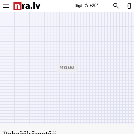
menu
search
login
+20°
Rīgā