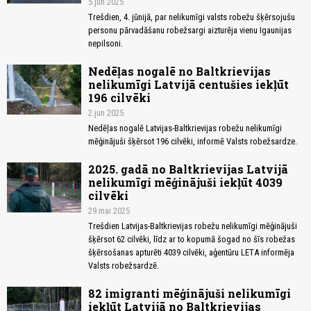
5.jun 2025
Trešdien, 4. jūnijā, par nelikumīgi valsts robežu šķērsojušu
personu pārvadāšanu robežsargi aizturēja vienu Igaunijas
nepilsoni.
Nedēļas nogalē no Baltkrievijas
nelikumīgi Latvijā centušies iekļūt
196 cilvēki
2.jun 2025
Nedēļas nogalē Latvijas-Baltkrievijas robežu nelikumīgi
mēģinājuši šķērsot 196 cilvēki, informē Valsts robežsardze.
2025. gadā no Baltkrievijas Latvijā
nelikumīgi mēģinājuši iekļūt 4039
cilvēki
29.mai 2025
Trešdien Latvijas-Baltkrievijas robežu nelikumīgi mēģinājuši
šķērsot 62 cilvēki, līdz ar to kopumā šogad no šīs robežas
šķērsošanas apturēti 4039 cilvēki, aģentūru LETA informēja
Valsts robežsardzē.
82 imigranti mēģinājuši nelikumīgi
iekļūt Latvijā no Baltkrievijas