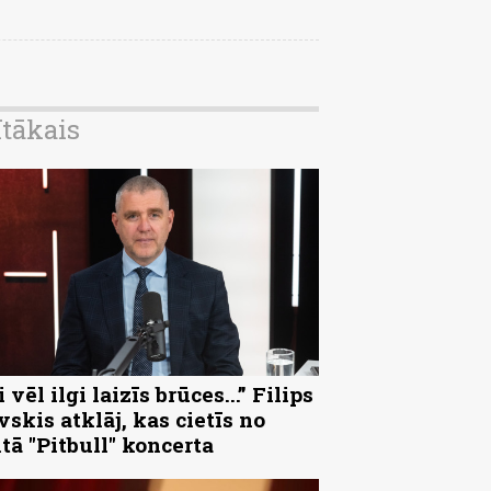
ītākais
 vēl ilgi laizīs brūces...” Filips
vskis atklāj, kas cietīs no
ltā "Pitbull" koncerta