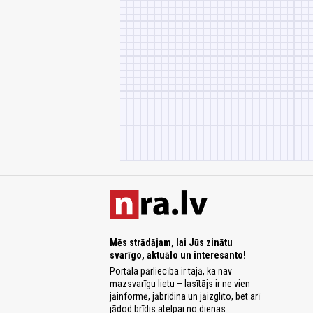
Mēs strādājam, lai Jūs zinātu
svarīgo, aktuālo un interesanto!
Portāla pārliecība ir tajā, ka nav
mazsvarīgu lietu – lasītājs ir ne vien
jāinformē, jābrīdina un jāizglīto, bet arī
jādod brīdis atelpai no dienas