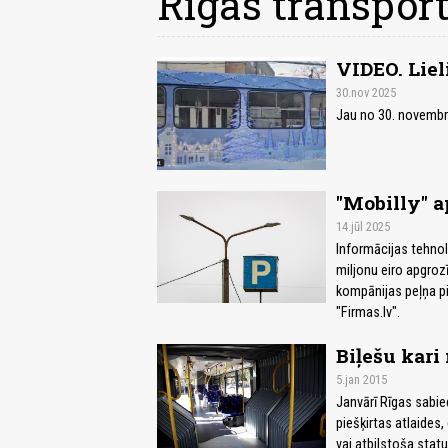
Rīgas transpor
VIDEO. Liel
30.nov 2025
Jau no 30. novembra
"Mobilly" a
14.jūl 2025
Informācijas tehnol
miljonu eiro apgrozī
kompānijas peļņa pie
"Firmas.lv".
Biļešu kari
5.jan 2015
Janvārī Rīgas sabie
piešķirtas atlaides, 
vai atbilstoša statu