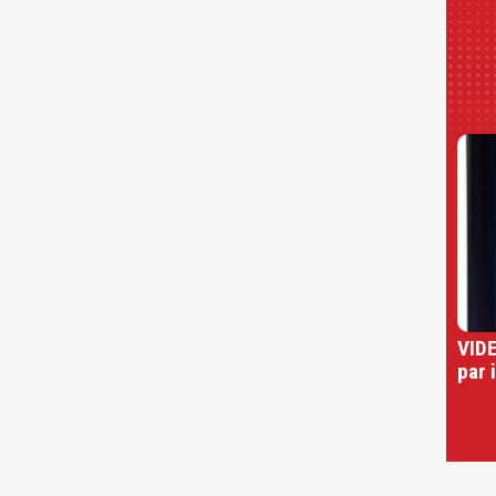
VIDE
par 