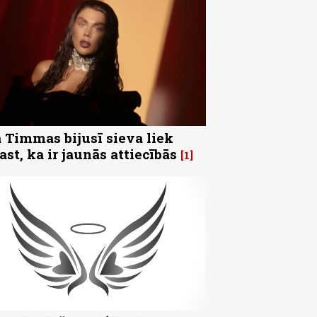
 Timmas bijusī sieva liek
ast, ka ir jaunās attiecībās
1