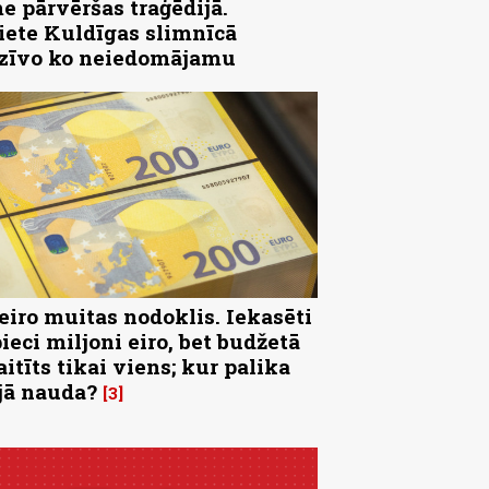
e pārvēršas traģēdijā.
iete Kuldīgas slimnīcā
zīvo ko neiedomājamu
 eiro muitas nodoklis. Iekasēti
pieci miljoni eiro, bet budžetā
aitīts tikai viens; kur palika
jā nauda?
3