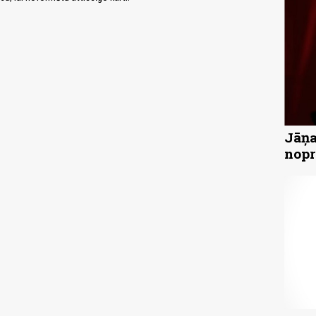
Jāņa
nopr