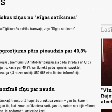
ts
iskas ziņas no "Rīgas satiksmes"
Las
 Rīgā kursēs svētku tramvajs, ziņo "Rīgas satiksme".
pgrozījums pērn pieaudzis par 40,3%
oģiju uzņēmums SIA "Mobilly" pagājušajā gadā strādāja ar 4,169
jumu, kas ir par 40,3% vairāk nekā gadu iepriekš, savukārt
auga 4,3 reizes un bija 850 088 eiro, liecina informācija
 nozīmē cīņu par naudu
“Viņi
Raje
atce
driskajā transportā turpinās braukt pa vecam – gan tie, kuriem
gan tie, kuri izmanto rīdzinieka karti, gan tie, kuriem nav bijis vēlmes
sa, lai noformētu attiecīgo karti.