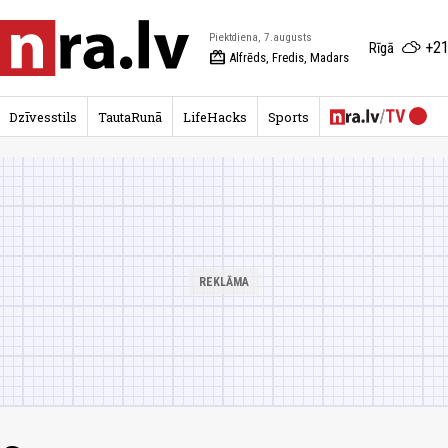
Piektdiena, 7.augusts
+21
Rīgā
redeem
Alfrēds, Fredis, Madars
Dzīvesstils
TautaRunā
LifeHacks
Sports