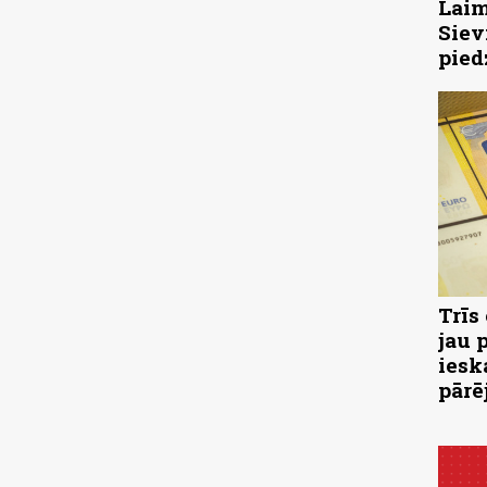
Laim
Siev
pied
Trīs
jau 
iesk
pārē