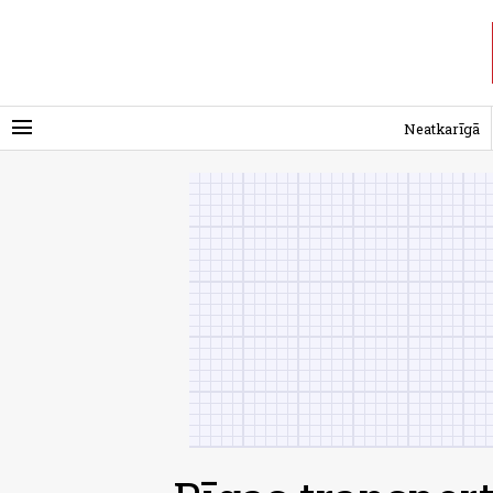
menu
Neatkarīgā