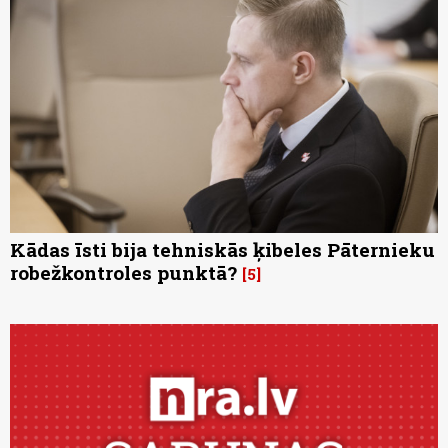
Kādas īsti bija tehniskās ķibeles Pāternieku
robežkontroles punktā?
5