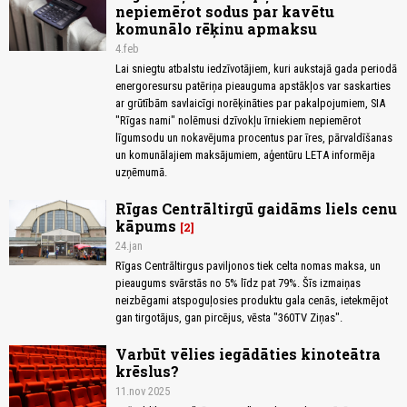
nepiemērot sodus par kavētu
komunālo rēķinu apmaksu
4.feb
Lai sniegtu atbalstu iedzīvotājiem, kuri aukstajā gada periodā
energoresursu patēriņa pieauguma apstākļos var saskarties
ar grūtībām savlaicīgi norēķināties par pakalpojumiem, SIA
"Rīgas nami" nolēmusi dzīvokļu īrniekiem nepiemērot
līgumsodu un nokavējuma procentus par īres, pārvaldīšanas
un komunālajiem maksājumiem, aģentūru LETA informēja
uzņēmumā.
Rīgas Centrāltirgū gaidāms liels cenu
kāpums
2
24.jan
Rīgas Centrāltirgus paviljonos tiek celta nomas maksa, un
pieaugums svārstās no 5% līdz pat 79%. Šīs izmaiņas
neizbēgami atspoguļosies produktu gala cenās, ietekmējot
gan tirgotājus, gan pircējus, vēsta "360TV Ziņas".
Varbūt vēlies iegādāties kinoteātra
krēslus?
11.nov 2025