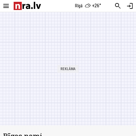
menu
search
login
+26°
Rīgā