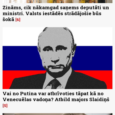
Zināms, cik nākamgad saņems deputāti un
ministri. Valsts iestādēs strādājošie būs
šokā
6
Vai no Putina var atbrīvoties tāpat kā no
Venecuēlas vadoņa? Atbild majors Slaidiņš
5