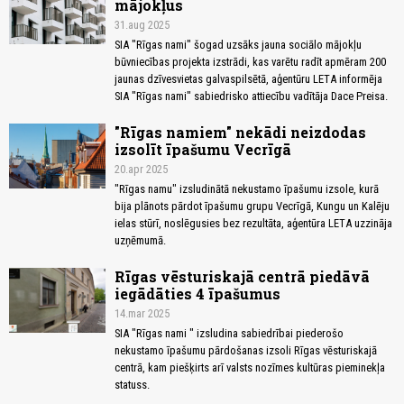
mājokļus
31.aug 2025
SIA "Rīgas nami" šogad uzsāks jauna sociālo mājokļu
būvniecības projekta izstrādi, kas varētu radīt apmēram 200
jaunas dzīvesvietas galvaspilsētā, aģentūru LETA informēja
SIA "Rīgas nami" sabiedrisko attiecību vadītāja Dace Preisa.
"Rīgas namiem" nekādi neizdodas
izsolīt īpašumu Vecrīgā
20.apr 2025
"Rīgas namu" izsludinātā nekustamo īpašumu izsole, kurā
bija plānots pārdot īpašumu grupu Vecrīgā, Kungu un Kalēju
ielas stūrī, noslēgusies bez rezultāta, aģentūra LETA uzzināja
uzņēmumā.
Rīgas vēsturiskajā centrā piedāvā
iegādāties 4 īpašumus
14.mar 2025
SIA "Rīgas nami " izsludina sabiedrībai piederošo
nekustamo īpašumu pārdošanas izsoli Rīgas vēsturiskajā
centrā, kam piešķirts arī valsts nozīmes kultūras pieminekļa
statuss.