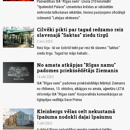
Pašvaldības SIA "Rīgas nami" izsola 210 kinoteātrī
"Spelendid Palace" izmantotus krēslus ar iebūvētām
sinhronās tulkošanas iekārtām, liecina paziņojums oficiālajā
izdevumā "Latvijas vēstnesis".
Cilvēki pikti par tagad redzamo reiz
slavenajā "Saktas" ziedu tirgū
2.nov 2025
Reiz bija - tā var šobrīd teikt par reiz tik slaveno "Saktas"
ziedu tirgu. Tagad tur mājo kebabi...
No amata atkāpjas "Rīgas namu"
padomes priekšsēdētājs Ziemanis
14.okt 2025
SIA "Rīgas nami" padomes priekšsēdētājs Mārtiņš Ziemanis
no rītdienas, 15. oktobra, atkāpjas no amata, aģentūru LETA
informēja SIA "Rīgas nami" Korporatīvās komunikācijas un
ilgtspējas vadītāja Dace Preisa
Kleinbergs vēlas celt nekustamā
īpašuma nodokli daļai īpašumu
7.okt 2025
Ir jādod Rīgas pašvaldībai iespēja piemērot lielāku