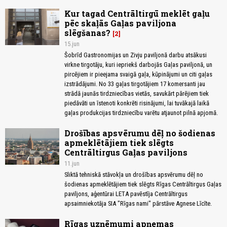
Kur tagad Centrāltirgū meklēt gaļu
pēc skaļās Gaļas paviljona
slēgšanas?
2
15.jun
Šobrīd Gastronomijas un Zivju paviljonā darbu atsākusi
virkne tirgotāju, kuri iepriekš darbojās Gaļas paviljonā, un
pircējiem ir pieejama svaigā gaļa, kūpinājumi un citi gaļas
izstrādājumi. No 33 gaļas tirgotājiem 17 komersanti jau
strādā jaunās tirdzniecības vietās, savukārt pārējiem tiek
piedāvāti un īstenoti konkrēti risinājumi, lai tuvākajā laikā
gaļas produkcijas tirdzniecību varētu atjaunot pilnā apjomā.
Drošības apsvērumu dēļ no šodienas
apmeklētājiem tiek slēgts
Centrāltirgus Gaļas paviljons
11.jun
Sliktā tehniskā stāvokļa un drošības apsvērumu dēļ no
šodienas apmeklētājiem tiek slēgts Rīgas Centrāltirgus Gaļas
paviljons, aģentūrai LETA pavēstīja Centrāltirgus
apsaimniekotāja SIA "Rīgas nami" pārstāve Agnese Līcīte.
Rīgas uzņēmumi apņemas