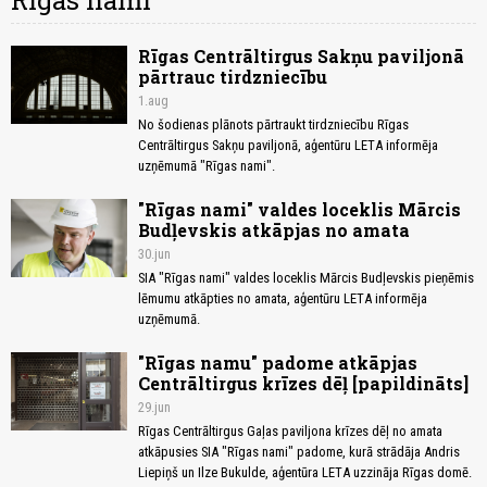
Rīgas nami
Rīgas Centrāltirgus Sakņu paviljonā
pārtrauc tirdzniecību
1.aug
No šodienas plānots pārtraukt tirdzniecību Rīgas
Centrāltirgus Sakņu paviljonā, aģentūru LETA informēja
uzņēmumā "Rīgas nami".
"Rīgas nami" valdes loceklis Mārcis
Budļevskis atkāpjas no amata
30.jun
SIA "Rīgas nami" valdes loceklis Mārcis Budļevskis pieņēmis
lēmumu atkāpties no amata, aģentūru LETA informēja
uzņēmumā.
"Rīgas namu" padome atkāpjas
Centrāltirgus krīzes dēļ [papildināts]
29.jun
Rīgas Centrāltirgus Gaļas paviljona krīzes dēļ no amata
atkāpusies SIA "Rīgas nami" padome, kurā strādāja Andris
Liepiņš un Ilze Bukulde, aģentūra LETA uzzināja Rīgas domē.