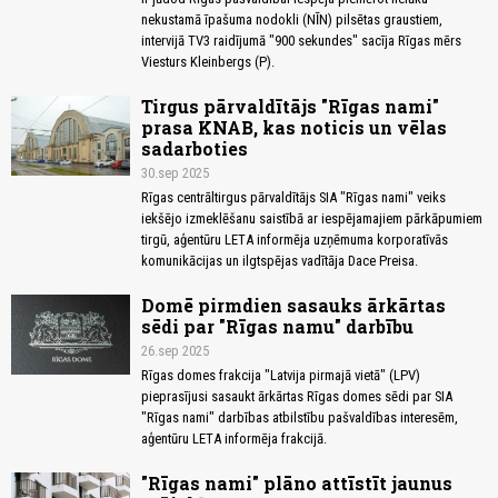
nekustamā īpašuma nodokli (NĪN) pilsētas graustiem,
intervijā TV3 raidījumā "900 sekundes" sacīja Rīgas mērs
Viesturs Kleinbergs (P).
Tirgus pārvaldītājs "Rīgas nami"
prasa KNAB, kas noticis un vēlas
sadarboties
30.sep 2025
Rīgas centrāltirgus pārvaldītājs SIA "Rīgas nami" veiks
iekšējo izmeklēšanu saistībā ar iespējamajiem pārkāpumiem
tirgū, aģentūru LETA informēja uzņēmuma korporatīvās
komunikācijas un ilgtspējas vadītāja Dace Preisa.
Domē pirmdien sasauks ārkārtas
sēdi par "Rīgas namu" darbību
26.sep 2025
Rīgas domes frakcija "Latvija pirmajā vietā" (LPV)
pieprasījusi sasaukt ārkārtas Rīgas domes sēdi par SIA
"Rīgas nami" darbības atbilstību pašvaldības interesēm,
aģentūru LETA informēja frakcijā.
"Rīgas nami" plāno attīstīt jaunus