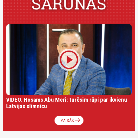
play_circle
VIDEO. Hosams Abu Meri: turēsim rūpi par ikvienu
Latvijas slimnīcu
arrow_right_alt
VAIRĀK