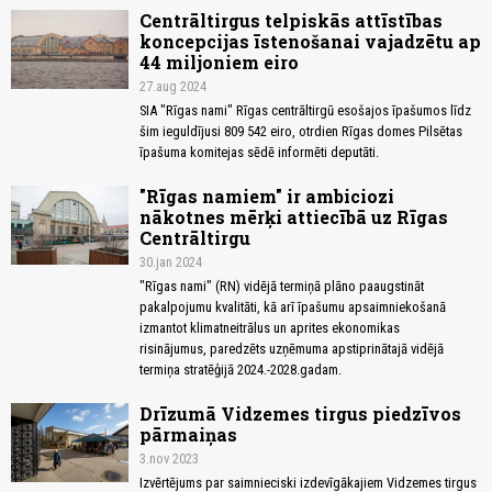
Centrāltirgus telpiskās attīstības
koncepcijas īstenošanai vajadzētu ap
44 miljoniem eiro
27.aug 2024
SIA "Rīgas nami" Rīgas centrāltirgū esošajos īpašumos līdz
šim ieguldījusi 809 542 eiro, otrdien Rīgas domes Pilsētas
īpašuma komitejas sēdē informēti deputāti.
"Rīgas namiem" ir ambiciozi
nākotnes mērķi attiecībā uz Rīgas
Centrāltirgu
30.jan 2024
"Rīgas nami" (RN) vidējā termiņā plāno paaugstināt
pakalpojumu kvalitāti, kā arī īpašumu apsaimniekošanā
izmantot klimatneitrālus un aprites ekonomikas
risinājumus, paredzēts uzņēmuma apstiprinātajā vidējā
termiņa stratēģijā 2024.-2028.gadam.
Drīzumā Vidzemes tirgus piedzīvos
pārmaiņas
3.nov 2023
Izvērtējums par saimnieciski izdevīgākajiem Vidzemes tirgus