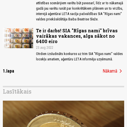
attīstības scenārijiem varētu būt pavasarī, līdz ar to nākamajā
gadā jau varētu runāt par konkrētākiem plāniem un to virzību,
intervijā aģentūrai LETA sacīja pašvaldības SIA "Rīgas nami"
valdes priekšsēdētāja Baiba Beatrise Sleže.
Te ir darbs! SIA "Rīgas nami" brīvas
vairākas vakances, alga sākot no
6400 eiro
23.aug 2022
Otrdien izsludināts konkurss uz trim SIA "Rīgas nami" valdes
locekļu amatiem, aģentūru LETA informēja uzņēmumā.
chevron_right
1.lapa
Nākamā
Lasītākais