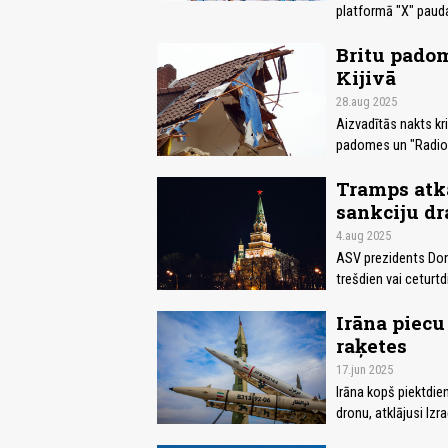
platformā "X" pauda
Britu padom
Kijivā
28.aug 2025
Aizvadītās nakts kri
padomes un "Radio Br
Tramps atkā
sankciju dr
4.aug 2025
ASV prezidents Dona
trešdien vai ceturtd
Irāna piecu
raķetes
17.jun 2025
Irāna kopš piektdie
dronu, atklājusi Iz