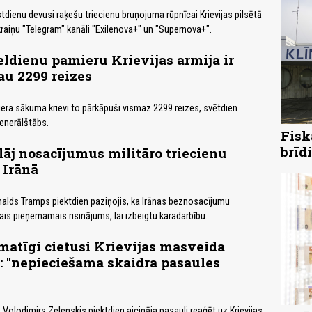
tdienu devusi raķešu triecienu bruņojuma rūpnīcai Krievijas pilsētā
raiņu "Telegram" kanāli "Exilenova+" un "Supernova+".
eldienu pamieru Krievijas armija ir
au 2299 reizes
era sākuma krievi to pārkāpuši vismaz 2299 reizes, svētdien
enerālštābs.
Fisk
brīd
āj nosacījumus militāro triecienu
 Irānā
alds Tramps piektdien paziņojis, ka Irānas beznosacījumu
īgais pieņemamais risinājums, lai izbeigtu karadarbību.
atīgi cietusi Krievijas masveida
 "nepieciešama skaidra pasaules
Volodimirs Zelenskis piektdien aicināja pasauli reaģēt uz Krievijas