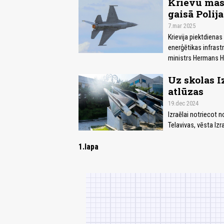
Krievu masī
gaisā Polija
7.mar 2025
Krievija piektdienas
enerģētikas infrast
ministrs Hermans H
Uz skolas I
atlūzas
19.dec 2024
Izraēlai notriecot n
Telavivas, vēsta Izr
1.lapa