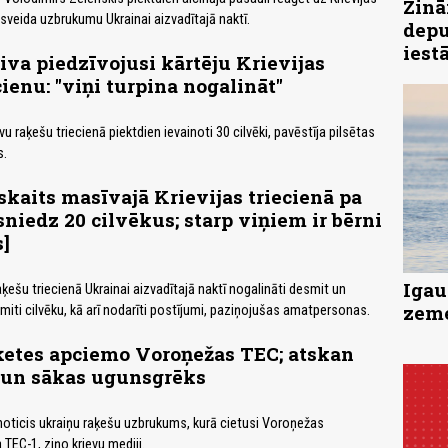
Zinā
veida uzbrukumu Ukrainai aizvadītajā naktī.
depu
iest
va piedzīvojusi kārtēju Krievijas
cienu: "viņi turpina nogalināt"
vu raķešu triecienā piektdien ievainoti 30 cilvēki, pavēstīja pilsētas
s.
skaits masīvajā Krievijas triecienā pa
niedz 20 cilvēkus; starp viņiem ir bērni
s]
Igau
aķešu triecienā Ukrainai aizvadītajā naktī nogalināti desmit un
zeme
smiti cilvēku, kā arī nodarīti postījumi, paziņojušas amatpersonas.
ķetes apciemo Voroņežas TEC; atskan
, un sākas ugunsgrēks
noticis ukraiņu raķešu uzbrukums, kurā cietusi Voroņežas
TEC-1, ziņo krievu mediji.