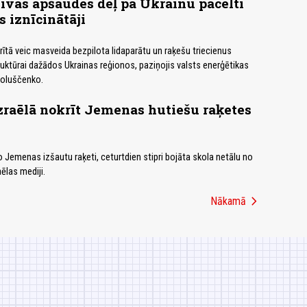
vās apšaudes dēļ pa Ukrainu pacelti
s iznīcinātāji
 rītā veic masveida bezpilota lidaparātu un raķešu triecienus
ruktūrai dažādos Ukrainas reģionos, paziņojis valsts enerģētikas
oluščenko.
zraēlā nokrīt Jemenas hutiešu raķetes
o Jemenas izšautu raķeti, ceturtdien stipri bojāta skola netālu no
aēlas mediji.
chevron_right
Nākamā