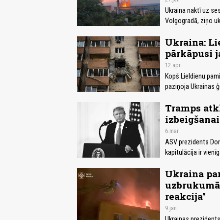
Ukraina naktī uz ses
Volgogradā, ziņo uk
Ukraina: Li
pārkāpusi j
12.apr
Kopš Lieldienu pami
paziņoja Ukrainas ģ
Tramps atkl
izbeigšanai
6.mar
ASV prezidents Don
kapitulācija ir vien
Ukraina pam
uzbrukumā:
reakcija"
9.jan
Ukrainas prezidents 