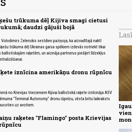
ns
ķešu trūkuma dēļ Kijiva smagi cietusi
ukumā; daudzi gājuši bojā
Las
 Volodimirs Zelenskis sestdien paziņoja, ka aizvadītajā naktī
raķešu trūkuma dēļ Ukrainas gaisa spēkiem izdevās notriekt tikai
s ballistiskajām raķetēm, un aicināja partnerus piešķirt līdzekļus
eitralizēšanai.
aķete iznīcina amerikāņu dronu rūpnīcu
enā no Krievijas triecieniem Kijivai ballistiskā raķete iznīcināja ASV
ēmuma "Terminal Autonomy" dronu rūpnīcu, vēsta britu laikraksts
Igau
aucoties uz avotiem.
vien
iņu raķetes "Flamingo" posta Krievijas
mon
rūpnīcu