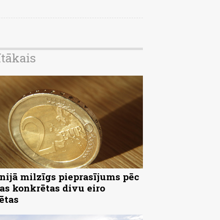
ītākais
nijā milzīgs pieprasījums pēc
as konkrētas divu eiro
ētas