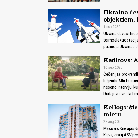
Ukraina dev
objektiem,
1.nov 2025
Ukraina devusi triec
termoelektrostacija
paziņoja Ukrainas J
Kadirovs: A
16.sep 2025
Čečenijas prokremli
leģendu Allu Pugačo
neseno interviju, ku
Dudajevu, vēsta tī
Kellogs: š
mieru
28.aug 2025
Masīvais Krievijas 
Kijiva, grauj ASV p