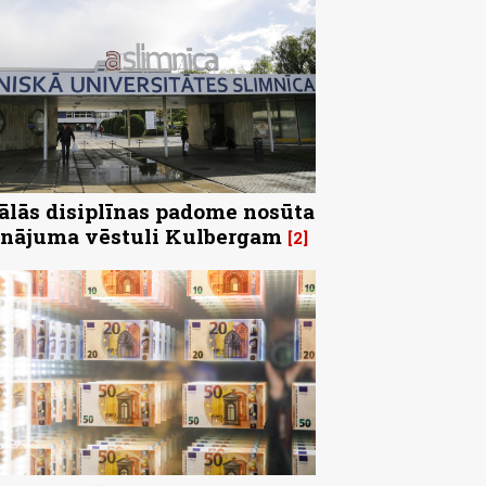
ālās disiplīnas padome nosūta
inājuma vēstuli Kulbergam
2