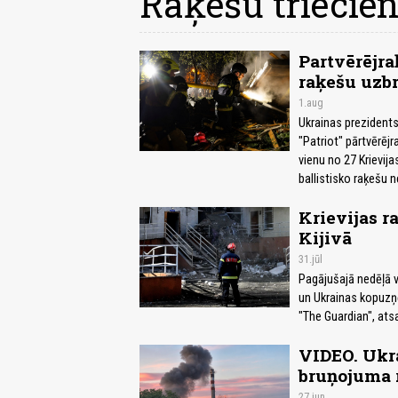
Raķešu triecie
Partvērējra
raķešu uzbr
1.aug
Ukrainas prezidents
"Patriot" pārtvērēj
vienu no 27 Krievija
ballistisko raķešu n
Krievijas r
Kijivā
31.jūl
Pagājušajā nedēļā vi
un Ukrainas kopuzņ
"The Guardian", ats
VIDEO. Ukra
bruņojuma 
27.jun