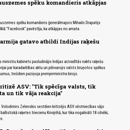
auszemes spēku komandieris atkāpjas
auszemes spēku komandieris ģenerālmajors Mihailo Drapatijs
tīklā "Facebook" pavēstīja, ka atkāpjas no amata.
armija gatavo atbildi Indijas raķešu
 ministru kabinets pasludinājis Indijas aizvadītās nakts raķešu
orijai par karadarbības aktu un pilnvarojis valsts bruņotos spēkus
kumus, trešdien paziņoja premjerministra birojs.
ritizē ASV: "Tik spēcīga valsts, tik
a un tik vāja reakcija"
 Volodimirs Zelenskis sestdien kritizējis ASV vēstniecības vājo
 ballistiskā raķetes triecienu Krivijrihā, kur tika nogalināti 18 cilvēki,
ni.