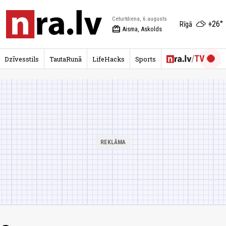
Ceturtdiena, 6.augusts
+26°
Rīgā
redeem
Aisma, Askolds
Dzīvesstils
TautaRunā
LifeHacks
Sports