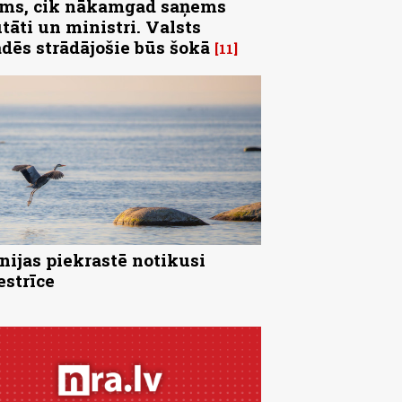
ms, cik nākamgad saņems
tāti un ministri. Valsts
ādēs strādājošie būs šokā
11
nijas piekrastē notikusi
strīce