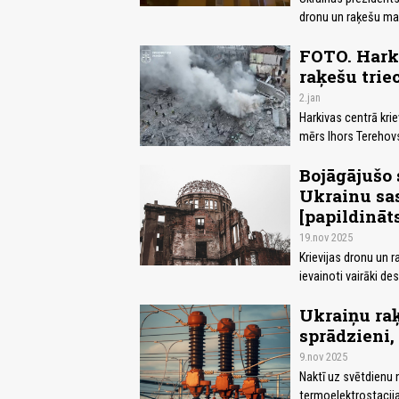
dronu un raķešu mas
FOTO. Harki
raķešu trie
2.jan
Harkivas centrā krie
mērs Ihors Terehov
Bojāgājušo 
Ukrainu sas
[papildināt
19.nov 2025
Krievijas dronu un r
ievainoti vairāki de
Ukraiņu ra
sprādzieni
9.nov 2025
Naktī uz svētdienu 
termoelektrostacija 