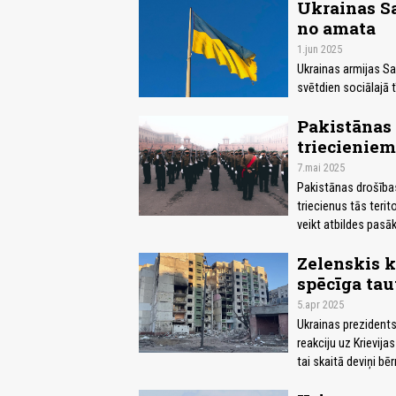
Ukrainas S
no amata
1.jun 2025
Ukrainas armijas S
svētdien sociālajā 
Pakistānas 
triecieniem
7.mai 2025
Pakistānas drošības
triecienus tās terit
veikt atbildes pasā
Zelenskis k
spēcīga taut
5.apr 2025
Ukrainas prezidents
reakciju uz Krievijas
tai skaitā deviņi bēr