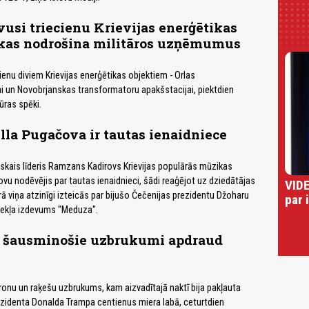
usi triecienu Krievijas enerģētikas
 kas nodrošina militāros uzņēmumus
ienu diviem Krievijas enerģētikas objektiem - Orlas
i un Novobrjanskas transformatoru apakšstacijai, piektdien
ūras spēki.
lla Pugačova ir tautas ienaidniece
skais līderis Ramzans Kadirovs Krievijas populārās mūzikas
vu nodēvējis par tautas ienaidnieci, šādi reaģējot uz dziedātājas
VIDE
rā viņa atzinīgi izteicās par bijušo Čečenijas prezidentu Džoharu
par 
mekļa izdevums "Meduza".
ie šausminošie uzbrukumi apdraud
dronu un raķešu uzbrukums, kam aizvadītajā naktī bija pakļauta
rezidenta Donalda Trampa centienus miera labā, ceturtdien