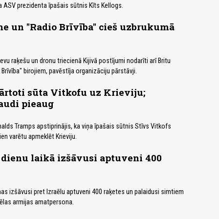
 ASV prezidenta īpašais sūtnis Kīts Kellogs.
e un "Radio Brīvība" cieš uzbrukumā
evu raķešu un dronu triecienā Kijivā postījumi nodarīti arī Britu
īvība" birojiem, pavēstīja organizāciju pārstāvji.
rtoti sūta Vitkofu uz Krieviju;
audi pieaug
lds Tramps apstiprinājis, ka viņa īpašais sūtnis Stīvs Vitkofs
ien varētu apmeklēt Krieviju.
 dienu laikā izšāvusi aptuveni 400
nas izšāvusi pret Izraēlu aptuveni 400 raķetes un palaidusi simtiem
raēlas armijas amatpersona.