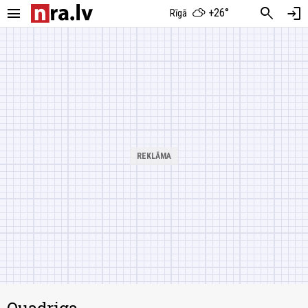
menu
search
login
+26°
Rīgā