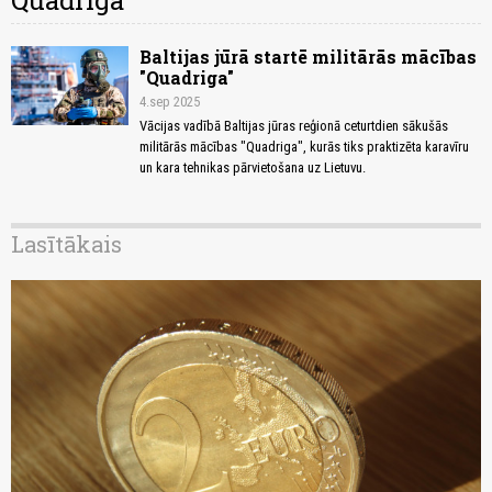
Quadriga
Baltijas jūrā startē militārās mācības
"Quadriga"
4.sep 2025
Vācijas vadībā Baltijas jūras reģionā ceturtdien sākušās
militārās mācības "Quadriga", kurās tiks praktizēta karavīru
un kara tehnikas pārvietošana uz Lietuvu.
Lasītākais