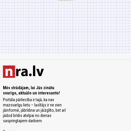
Mēs strādājam, lai Jūs zinātu
svarīgo, aktuālo un interesanto!
Portāla pārliecība ir tajā, ka nav
mazsvarīgu lietu – lasītājs ir ne vien
jāinformē, jābrīdina un jāizglīto, bet arī
jādod brīdis atelpai no dienas
saspringtajiem darbiem.