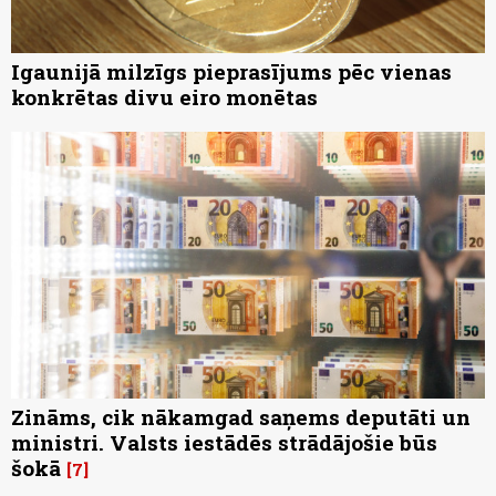
Igaunijā milzīgs pieprasījums pēc vienas
konkrētas divu eiro monētas
Zināms, cik nākamgad saņems deputāti un
ministri. Valsts iestādēs strādājošie būs
šokā
7